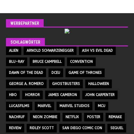
WERBEPARTNER
SCHLAGWÖRTER
ALIEN
ARNOLD SCHWARZENEGGER
ASH VS EVIL DEAD
BLU-RAY
BRUCE CAMPBELL
CONVENTION
DAWN OF THE DEAD
DCEU
GAME OF THRONES
GEORGE A. ROMERO
GHOSTBUSTERS
HALLOWEEN
HBO
HORROR
JAMES CAMERON
JOHN CARPENTER
LUCASFILMS
MARVEL
MARVEL STUDIOS
MCU
NACHRUF
NEON ZOMBIE
NETFLIX
POSTER
REMAKE
REVIEW
RIDLEY SCOTT
SAN DIEGO COMIC CON
SEQUEL