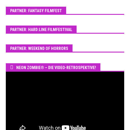
PARTNER: FANTASY FILMFEST
PARTNER: HARD:LINE FILMFESTIVAL
PARTNER: WEEKEND OF HORRORS
NEON ZOMBIE® – DIE VIDEO-RETROSPEKTIVE!