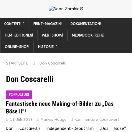
CONTENT!
PRINT-MAGAZIN!
DOKUMENTATION!
FILM-EDITIONEN!
WEB-SHOW!
MEDIABOOK-REIHE!
ONLINE-SHOP!
HISTORIE!
STARTSEITE
Don Coscarelli
Don Coscarelli
POPKULTUR!
Fantastische neue Making-of-Bilder zu „Das
Böse II“!
11. Juli 2018
Markus Haage
Kommentare deaktiviert
Don Coscarellis Independent-Debütfilm „Das Böse“