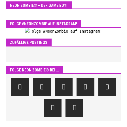
NEON ZOMBIE® – DER GAME BOY!
FOLGE #NEONZOMBIE AUF INSTAGRAM!
ZUFÄLLIGE POSTINGS
FOLGE NEON ZOMBIE® BEI …