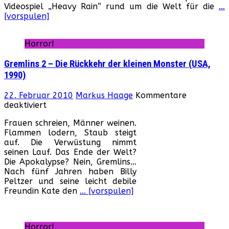
Videospiel „Heavy Rain“ rund um die Welt für die
…
verboten
[vorspulen]
Horror!
Gremlins 2 – Die Rückkehr der kleinen Monster (USA,
1990)
22. Februar 2010
Markus Haage
Kommentare
für
deaktiviert
Gremlins
Frauen schreien, Männer weinen.
2
Flammen lodern, Staub steigt
–
auf. Die Verwüstung nimmt
Die
seinen Lauf. Das Ende der Welt?
Rückkehr
Die Apokalypse? Nein, Gremlins…
der
Nach fünf Jahren haben Billy
kleinen
Peltzer und seine leicht debile
Monster
Freundin Kate den
… [vorspulen]
(USA,
1990)
Horror!