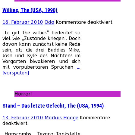
Willies, The (USA, 1990)
für
16. Februar 2010
Odo
Kommentare deaktiviert
Willies,
„To get the willies“ bedeutet so
The
viel wie „Zustände kriegen“. Doch
(USA,
davon kann zunächst keine Rede
1990)
sein, als die drei Buddies Mike,
Josh und Kyle des Nächtens im
Vorgarten biwakieren und sich
mit vorpubertären Sprüchen
…
[vorspulen]
Horror!
Stand – Das letzte Gefecht, The (USA, 1994)
13. Februar 2010
Markus Haage
Kommentare
für
deaktiviert
Stand
„Hapscombs Texaco-Tankstelle
–