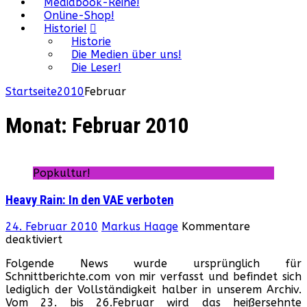
Mediabook-Reihe!
Online-Shop!
Historie!
Historie
Die Medien über uns!
Die Leser!
Startseite
2010
Februar
Monat:
Februar 2010
Popkultur!
Heavy Rain: In den VAE verboten
24. Februar 2010
Markus Haage
Kommentare
für
deaktiviert
Heavy
Folgende News wurde ursprünglich für
Rain:
Schnittberichte.com von mir verfasst und befindet sich
In
lediglich der Vollständigkeit halber in unserem Archiv.
den
Vom 23. bis 26.Februar wird das heißersehnte
VAE