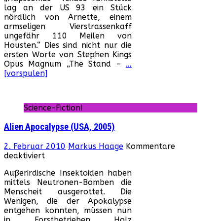
lag an der US 93 ein Stück
Das
nördlich von Arnette, einem
letzte
armseligen Vierstrassenkaff
Gefecht,
ungefähr 110 Meilen von
The
Housten.“ Dies sind nicht nur die
(USA,
ersten Worte von Stephen Kings
1994)
Opus Magnum „The Stand –
…
[vorspulen]
Science-Fiction!
Alien Apocalypse (USA, 2005)
2. Februar 2010
Markus Haage
Kommentare
für
deaktiviert
Alien
Außerirdische Insektoiden haben
Apocalypse
mittels Neutronen-Bomben die
(USA,
Menscheit ausgerottet. Die
2005)
Wenigen, die der Apokalypse
entgehen konnten, müssen nun
in Forstbetrieben Holz