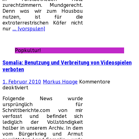
zurechtzimmern. Mundgerecht.
Denn was wir zum Hausbau
nutzen, ist für die
extraterrestrischen Käfer nicht
nur
… [vorspulen]
Popkultur!
Somalia: Benutzung und Verbreitung von Videospielen
verboten
1. Februar 2010
Markus Haage
Kommentare
für
deaktiviert
Somalia:
Folgende News wurde
Benutzung
ursprünglich für
und
Schnittberichte.com von mir
Verbreitung
verfasst und befindet sich
von
lediglich der Vollständigkeit
Videospielen
halber in unserem Archiv. In dem
verboten
vom Bürgerkrieg und Armut