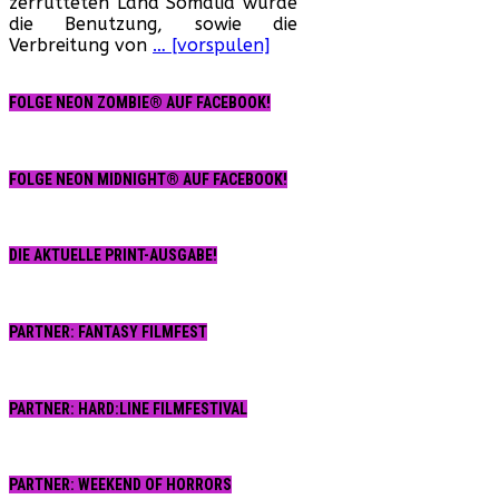
zerrütteten Land Somalia wurde
die Benutzung, sowie die
Verbreitung von
… [vorspulen]
FOLGE NEON ZOMBIE® AUF FACEBOOK!
FOLGE NEON MIDNIGHT® AUF FACEBOOK!
DIE AKTUELLE PRINT-AUSGABE!
PARTNER: FANTASY FILMFEST
PARTNER: HARD:LINE FILMFESTIVAL
PARTNER: WEEKEND OF HORRORS