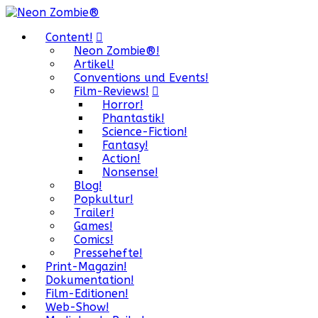
Content!
Neon Zombie®!
Artikel!
Conventions und Events!
Film-Reviews!
Horror!
Phantastik!
Science-Fiction!
Fantasy!
Action!
Nonsense!
Blog!
Popkultur!
Trailer!
Games!
Comics!
Pressehefte!
Print-Magazin!
Dokumentation!
Film-Editionen!
Web-Show!