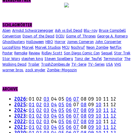
WERBEPARTNER
SCHLAGWÖRTER
Alien
Arnold Schwarzenegger
Ash vs Evil Dead
Blu-ray
Bruce Campbell
Convention
Dawn of the Dead
DCEU
Game of Thrones
George A. Romero
Ghostbusters
Halloween
HBO
Horror
James Cameron
John Carpenter
LucasFilms
Marvel
Marvel Studios
MCU
Nachruf
Neon Zombie
Netflix
Poster
Remake
Review
Ridley Scott
San Diego Comic Con
Sequel
Star Trek
Star Wars
stephen king
Steven Spielberg
Tanz der Teufel
Terminator
The
Walking Dead
Trailer
TrashZombies.de
TV-Serie
TV-Series
USA
VHS
warner bros.
zack snyder
Zombie-Magazin
ARCHIVE
2026
:
01
02
03
04
05
06
07
08
09
10
11
12
2025
:
01
02
03
04
05
06
07
08
09
10
11
12
2024
:
01
02
03
04
05
06
07
08
09
10
11
12
2023
:
01
02
03
04
05
06
07
08
09
10
11
12
2022
:
01
02
03
04
05
06
07
08
09
10
11
12
2021
:
01
02
03
04
05
06
07
08
09
10
11
12
2020
:
01
02
03
04
05
06
07
08
09
10
11
12