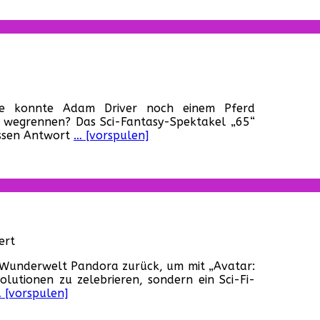
(USA,
2023)
r
5“
ke konnte Adam Driver noch einem Pferd
SA,
r wegrennen? Das Sci-Fantasy-Spektakel „65“
23)
essen Antwort
… [vorspulen]
für
ert
„Avatar:
-Wunderwelt Pandora zurück, um mit „Avatar:
The
utionen zu zelebrieren, sondern ein Sci-Fi-
Way
 [vorspulen]
of
Water“