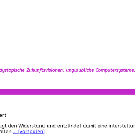
 dystopische Zukunftsvisionen, unglaubliche Computersysteme,
für
ert
„Rebel
 wagt den Widerstand und entzündet damit eine interstellar
Moon
 allen
… [vorspulen]
–