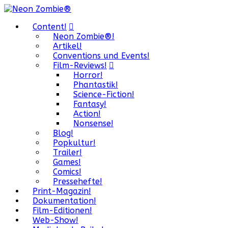
Content!
Neon Zombie®!
Artikel!
Conventions und Events!
Film-Reviews!
Horror!
Phantastik!
Science-Fiction!
Fantasy!
Action!
Nonsense!
Blog!
Popkultur!
Trailer!
Games!
Comics!
Pressehefte!
Print-Magazin!
Dokumentation!
Film-Editionen!
Web-Show!