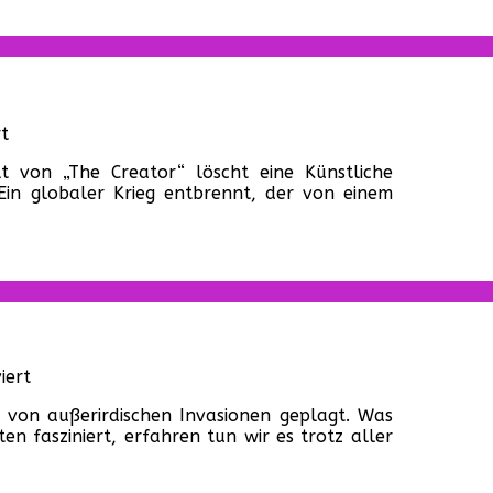
Teil
1:
Kind
des
Feuers“
(USA,
für
t
2023)
„The
 von „The Creator“ löscht eine Künstliche
Creator“
 Ein globaler Krieg entbrennt, der von einem
(USA,
2023)
für
iert
„No
 von außerirdischen Invasionen geplagt. Was
one
n fasziniert, erfahren tun wir es trotz aller
will
save
you“