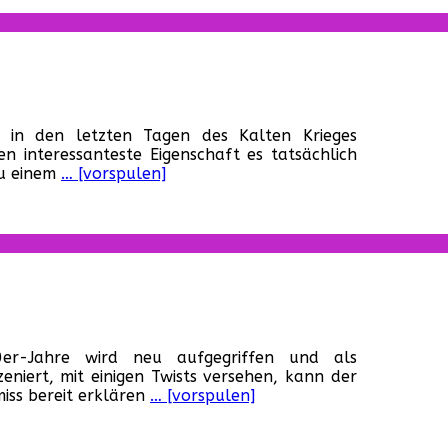
für
Condition
in den letzten Tagen des Kalten Krieges
Red
n interessanteste Eigenschaft es tatsächlich
(USA,
 zu einem
… [vorspulen]
1990)
für
„What
0er-Jahre wird neu aufgegriffen und als
happened
eniert, mit einigen Twists versehen, kann der
to
iss bereit erklären
… [vorspulen]
Monday?“
(USA,
2017)