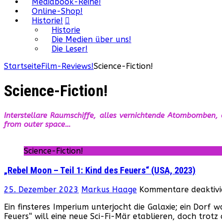
Mediabook-Reihe!
Online-Shop!
Historie!
Historie
Die Medien über uns!
Die Leser!
Startseite
Film-Reviews!
Science-Fiction!
Science-Fiction!
Interstellare Raumschiffe, alles vernichtende Atombomben,
from outer space…
Science-Fiction!
„Rebel Moon – Teil 1: Kind des Feuers“ (USA, 2023)
25. Dezember 2023
Markus Haage
Kommentare deaktivi
Ein finsteres Imperium unterjocht die Galaxie; ein Dorf
Feuers“ will eine neue Sci-Fi-Mär etablieren, doch trotz