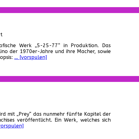
(USA,
2022)
für
t
„5-
afische Werk „5-25-77“ in Produktion. Das
25-
 Kino der 1970er-Jahre und ihre Macher, sowie
77“
opsis:
… [vorspulen]
(USA,
2022)
ür
Prey“
rd mit „Prey“ das nunmehr fünfte Kapitel der
USA,
ises veröffentlicht. Ein Werk, welches sich
022)
vorspulen]