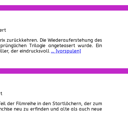
für
ert
„Matrix:
rix zurückkehren. Die Wiederauferstehung des
Resurrections“
prünglichen Trilogie angeteasert wurde. Ein
(USA,
iller, der eindrucksvoll
… [vorspulen]
2021)
für
t
Terminator:
eil der Filmreihe in den Startlöchern, der zum
Dark
nchise neu zu erfinden und alte als auch neue
Fate
(USA,
2019)