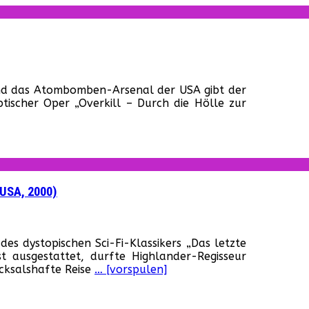
für
„Overkill
 und das Atombomben-Arsenal der USA gibt der
–
tischer Oper „Overkill – Durch die Hölle zur
Durch
die
Hölle
zur
Ewigkeit“
(Japan,
1980)
(USA, 2000)
für
„U.S.S.
s dystopischen Sci-Fi-Klassikers „Das letzte
Charleston
t ausgestattet, durfte Highlander-Regisseur
–
icksalshafte Reise
… [vorspulen]
Die
letzte
Rettung