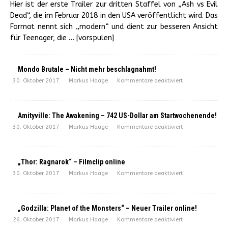
Hier ist der erste Trailer zur dritten Staffel von „Ash vs Evil
Dead“, die im Februar 2018 in den USA veröffentlicht wird. Das
Format nennt sich „modern“ und dient zur besseren Ansicht
für Teenager, die
… [vorspulen]
Mondo Brutale – Nicht mehr beschlagnahmt!
30. Oktober 2017
Markus Haage
Kommentare deaktiviert
Amityville: The Awakening – 742 US-Dollar am Startwochenende!
30. Oktober 2017
Markus Haage
Kommentare deaktiviert
„Thor: Ragnarok“ – Filmclip online
30. Oktober 2017
Markus Haage
Kommentare deaktiviert
„Godzilla: Planet of the Monsters“ – Neuer Trailer online!
26. Oktober 2017
Markus Haage
Kommentare deaktiviert