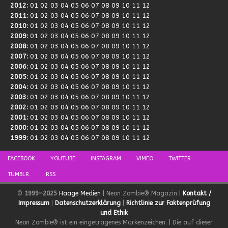
2012
:
01
02
03
04
05
06
07
08
09
10
11
12
2011
:
01
02
03
04
05
06
07
08
09
10
11
12
2010
:
01
02
03
04
05
06
07
08
09
10
11
12
2009
:
01
02
03
04
05
06
07
08
09
10
11
12
2008
:
01
02
03
04
05
06
07
08
09
10
11
12
2007
:
01
02
03
04
05
06
07
08
09
10
11
12
2006
:
01
02
03
04
05
06
07
08
09
10
11
12
2005
:
01
02
03
04
05
06
07
08
09
10
11
12
2004
:
01
02
03
04
05
06
07
08
09
10
11
12
2003
:
01
02
03
04
05
06
07
08
09
10
11
12
2002
:
01
02
03
04
05
06
07
08
09
10
11
12
2001
:
01
02
03
04
05
06
07
08
09
10
11
12
2000
:
01
02
03
04
05
06
07
08
09
10
11
12
1999
:
01
02
03
04
05
06
07
08
09
10
11
12
FACEBOOK
YOUTUBE
INSTAGRAM
VIMEO
TWITTER
TUMBLR.
RSS
©
1999–2025
Haage Medien
| Neon Zombie® Magazin |
Kontakt /
Impressum
|
Datenschutzerklärung
|
Richtlinie zur Faktenprüfung
und Ethik
Neon Zombie® ist ein eingetragenes Markenzeichen. | Die auf dieser