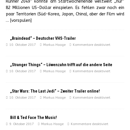
Runner 2049“ konnte am Startwochenende weltweit „nur“
82 Millionen US-Dollar einspielen. Es fehlen zwar noch ein
paar Territorien (Süd-Korea, Japan, China), aber der Film wird
… [vorspulen]
„Braindead“ – Deutscher VHS-Trailer
10. Oktober 2017
Markus Haage
Kommentare deaktiviert
„Stranger Things“ – Löwenzahn trifft auf die andere Seite
10. Oktober 2017
Markus Haage
Kommentare deaktiviert
„Star Wars: The Last Jedi“ – Zweiter Trailer online!
10. Oktober 2017
Markus Haage
Kommentare deaktiviert
Bill & Ted Face The Music!
9. Oktober 2017
Markus Haage
Kommentare deaktiviert