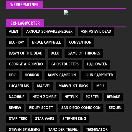
WERBEPARTNER
SCHLAGWÖRTER
ALIEN
ARNOLD SCHWARZENEGGER
ASH VS EVIL DEAD
BLU-RAY
BRUCE CAMPBELL
CONVENTION
DAWN OF THE DEAD
DCEU
GAME OF THRONES
GEORGE A. ROMERO
GHOSTBUSTERS
HALLOWEEN
HBO
HORROR
JAMES CAMERON
JOHN CARPENTER
LUCASFILMS
MARVEL
MARVEL STUDIOS
MCU
NACHRUF
NEON ZOMBIE
NETFLIX
POSTER
REMAKE
REVIEW
RIDLEY SCOTT
SAN DIEGO COMIC CON
SEQUEL
STAR TREK
STAR WARS
STEPHEN KING
STEVEN SPIELBERG
TANZ DER TEUFEL
TERMINATOR