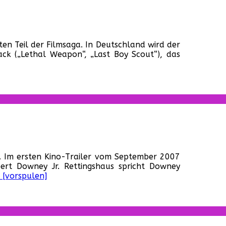
ter
rten Teil der Filmsaga. In Deutschland wird der
ler
ck („Lethal Weapon“, „Last Boy Scout“), das
e
dator“
ine!
. Im ersten Kino-Trailer vom September 2007
sche
ert Downey Jr. Rettingshaus spricht Downey
railer
 [vorspulen]
!