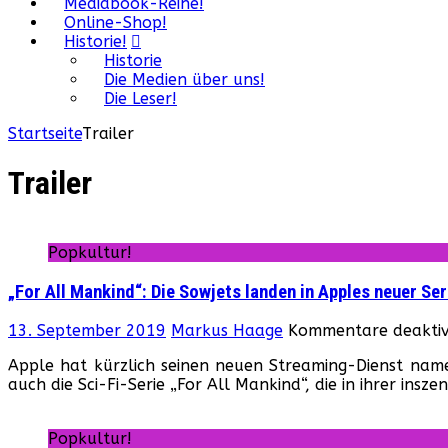
Mediabook-Reihe!
Online-Shop!
Historie!
Historie
Die Medien über uns!
Die Leser!
Startseite
Trailer
Trailer
Popkultur!
„For All Mankind“: Die Sowjets landen in Apples neuer Se
13. September 2019
Markus Haage
Kommentare deaktiv
Apple hat kürzlich seinen neuen Streaming-Dienst namen
auch die Sci-Fi-Serie „For All Mankind“, die in ihrer ins
Popkultur!