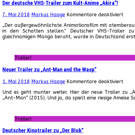
Der deutsche VHS-Trailer zum Kult-Anime „Akira“!
für
7. Mai 2018
Markus Haage
Kommentare deaktiviert
Der
„Der außergewöhnlichste Animationsfilm mit atemberaub
deut
in den Schatten stellen.“ Deutscher VHS-Trailer z
VHS-
gleichnamigen Manga beruht, wurde in Deutschland erst
Trail
zum
Kult
Anim
Trailer!
„Akir
Neuer Trailer zu „Ant-Man and the Wasp“
für
1. Mai 2018
Markus Haage
Kommentare deaktiviert
Neue
Und es geht munter weiter. Hier der neue Trailer zu 
Trail
„Ant-Man“ (2015). Und ja, da spielt eine riesige Ameise 
zu
„Ant
Man
and
Trailer!
the
Wasp
Deutscher Kinotrailer zu „Der Blob“