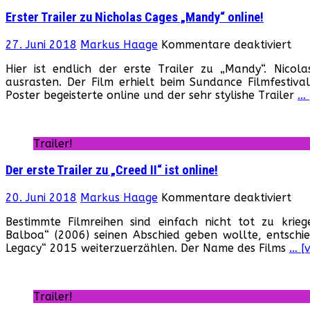
Erster Trailer zu Nicholas Cages „Mandy“ online!
für
27. Juni 2018
Markus Haage
Kommentare deaktiviert
Ers
Hier ist endlich der erste Trailer zu „Mandy“. Nic
Tra
ausrasten. Der Film erhielt beim Sundance Filmfestival
zu
Poster begeisterte online und der sehr stylishe Trailer
… 
Nic
Cag
„M
onl
Trailer!
Der erste Trailer zu „Creed II“ ist online!
für
20. Juni 2018
Markus Haage
Kommentare deaktiviert
Der
Bestimmte Filmreihen sind einfach nicht tot zu krie
ers
Balboa“ (2006) seinen Abschied geben wollte, entschied
Tra
Legacy“ 2015 weiterzuerzählen. Der Name des Films
… [
zu
„Cr
II“
ist
Trailer!
onl