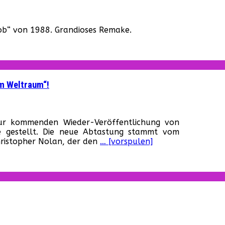
r
utscher
lob“ von 1988. Grandioses Remake.
notrailer
er
ob“
im Weltraum“!
r
uer
 zur kommenden Wieder-Veröffentlichung von
ailer
e gestellt. Die neue Abtastung stammt vom
r
hristopher Nolan, der den
… [vorspulen]
ederaufführung
n
001:
yssee
ltraum“!
r
ster