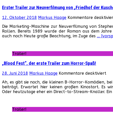
Erster Trailer zur Neuverfilmung von „Friedhof der Kusche
12. Oktober 2018
Markus Haage
Kommentare deaktivier
Die Marketing-Maschine zur Neuverfilmung von Stephen 
Rollen. Bereits 1989 wurde der Roman aus dem Jahre 
auch noch Heute große Beachtung, im Zuge des
… [vors
Trailer!
„Blood Fest“, der erste Trailer zum Horror-Spaß!
für
28. Juni 2018
Markus Haage
Kommentare deaktiviert
„Bl
Ah, es gibt sie noch, die kleinen B-Horror-Komödien, be
Fest
beiträgt. Erwartet hier keinen großen Kinostart. Es w
der
Oder heutzutage eher ein Direct-to-Stream-Knaller. Ei
ers
Tra
zu
Hor
Trailer!
Spa