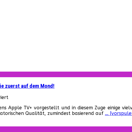
rie zuerst auf dem Mond!
für
iert
„For
s Apple TV+ vorgestellt und in diesem Zuge einige vielv
All
zenatorischen Qualität, zumindest basierend auf
… [vorspule
Mankind“:
Die
Sowjets
landen