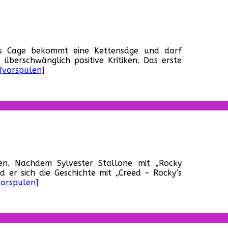
ter
olas Cage bekommt eine Kettensäge und darf
iler
 überschwänglich positive Kritiken. Das erste
[vorspulen]
holas
es
andy“
ine!
gen. Nachdem Sylvester Stallone mit „Rocky
te
 er sich die Geschichte mit „Creed – Rocky’s
iler
vorspulen]
eed
ine!