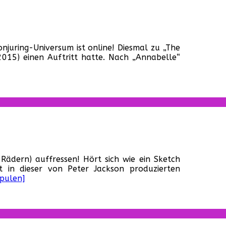
ter
njuring-Universum ist online! Diesmal zu „The
iler
(2015) einen Auftritt hatte. Nach „Annabelle“
e
n“
ine!
er
Rädern) auffressen! Hört sich wie ein Sketch
t in dieser von Peter Jackson produzierten
spulen]
al
nes“!