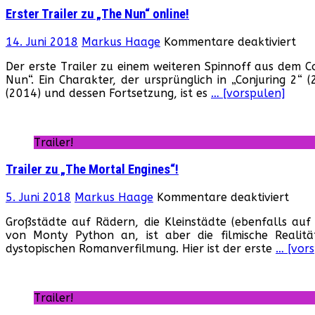
Erster Trailer zu „The Nun“ online!
für
14. Juni 2018
Markus Haage
Kommentare deaktiviert
Ers
Der erste Trailer zu einem weiteren Spinnoff aus dem Co
Tra
Nun“. Ein Charakter, der ursprünglich in „Conjuring 2“ 
zu
(2014) und dessen Fortsetzung, ist es
… [vorspulen]
„Th
Nu
onl
Trailer!
Trailer zu „The Mortal Engines“!
für
5. Juni 2018
Markus Haage
Kommentare deaktiviert
Trail
Großstädte auf Rädern, die Kleinstädte (ebenfalls auf 
zu
von Monty Python an, ist aber die filmische Realitä
„The
dystopischen Romanverfilmung. Hier ist der erste
… [vor
Mort
Engi
Trailer!