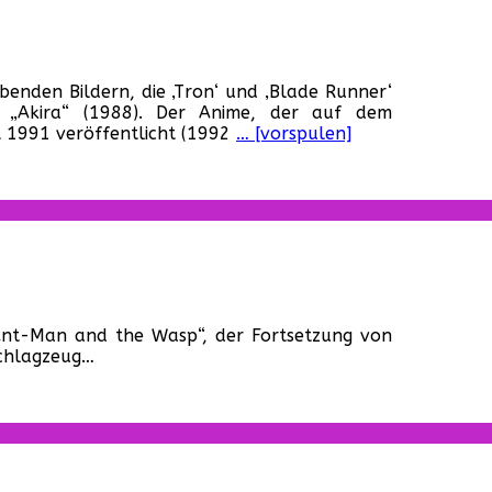
enden Bildern, die ‚Tron‘ und ‚Blade Runner‘
sche
u „Akira“ (1988). Der Anime, der auf dem
 1991 veröffentlicht (1992
… [vorspulen]
er
-
e
a“!
r
„Ant-Man and the Wasp“, der Fortsetzung von
er
Schlagzeug…
-
“