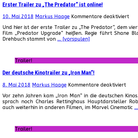
Erster Trailer zu „The Predator“ ist online!
für
10. Mai 2018
Markus Haage
Kommentare deaktiviert
Ers
Und hier ist der erste Trailer zu „The Predator“, dem vie
Trai
Film „Predator Upgrade“ heißen. Regie führt Shane Bla
zu
Drehbuch stammt von
… [vorspulen]
„Th
Pre
ist
onl
Trailer!
Der deutsche Kinotrailer zu „Iron Man“!
für
8. Mai 2018
Markus Haage
Kommentare deaktiviert
Der
Vor zehn Jahren kam „Iron Man“ in die deutschen Kinos
deut
sprach noch Charles Rettinghaus Hauptdarsteller Rob
Kinot
auch weiterhin in anderen Filmen, im Marvel Cinematic
…
zu
„Iron
Man“
Trailer!