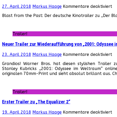
fü
27. April 2018
Markus Haage
Kommentare deaktiviert
De
Blast from the Past: Der deutsche Kinotrailer zu „Der B
Ki
zu
„D
Bl
Trailer!
Neuer Trailer zur Wiederaufführung von „2001: Odyssee 
fü
23. April 2018
Markus Haage
Kommentare deaktiviert
Ne
Grandios! Warner Bros. hat diesen stylishen Trailer
Tr
Stanley Kubricks „2001: Odyssee im Weltraum“ onlin
zu
originalen 70mm-Print und sieht absolut brillant aus. C
Wi
vo
„2
Od
Trailer!
im
We
Erster Trailer zu „The Equalizer 2“
fü
19. April 2018
Markus Haage
Kommentare deaktiviert
Er