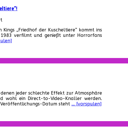
in
ltiere“!
Apples
neuer
für
t
Serie
Erster
zuerst
Kings „Friedhof der Kuscheltiere“ kommt ins
Trailer
auf
1983 verfilmt und genießt unter Horrorfans
zur
dem
pulen]
Neuverfilmung
Mond!
von
„Friedhof
der
Kuscheltiere“!
ood
i denen jeder schlechte Effekt zur Atmosphäre
“,
ird wohl ein Direct-to-Video-Knaller werden.
n Veröffentlichungs-Datum steht
… [vorspulen]
te
iler
m
ror-
ß!