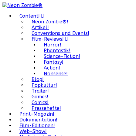
Content!
Neon Zombie®!
Artikel!
Conventions und Events!
Film-Reviews!
Horror!
Phantastik!
Science-Fiction!
Fantasy!
Action!
Nonsense!
Blog!
Popkultur!
Trailer!
Games!
Comics!
Pressehefte!
Print-Magazin!
Dokumentation!
Film-Editionen!
Web-Show!