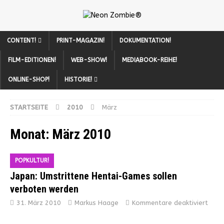
CONTENT!
PRINT-MAGAZIN!
DOKUMENTATION!
FILM-EDITIONEN!
WEB-SHOW!
MEDIABOOK-REIHE!
ONLINE-SHOP!
HISTORIE!
STARTSEITE
2010
März
Monat:
März 2010
POPKULTUR!
Japan: Umstrittene Hentai-Games sollen
verboten werden
31. März 2010
Markus Haage
Kommentare deaktiviert