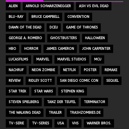
ALIEN
ARNOLD SCHWARZENEGGER
ASH VS EVIL DEAD
BLU-RAY
BRUCE CAMPBELL
CONVENTION
DAWN OF THE DEAD
DCEU
GAME OF THRONES
GEORGE A. ROMERO
GHOSTBUSTERS
HALLOWEEN
HBO
HORROR
JAMES CAMERON
JOHN CARPENTER
LUCASFILMS
MARVEL
MARVEL STUDIOS
MCU
NACHRUF
NEON ZOMBIE
NETFLIX
POSTER
REMAKE
REVIEW
RIDLEY SCOTT
SAN DIEGO COMIC CON
SEQUEL
STAR TREK
STAR WARS
STEPHEN KING
STEVEN SPIELBERG
TANZ DER TEUFEL
TERMINATOR
THE WALKING DEAD
TRAILER
TRASHZOMBIES.DE
TV-SERIE
TV-SERIES
USA
VHS
WARNER BROS.