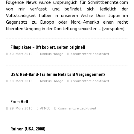
Folgende News wurde ursprünglich für Schnittberichte.com
von mir verfasst und befindet sich lediglich der
Vollständigkeit halber in unserem Archiv. Dass Japan im
Gegensatz zu Europa oder Nord-Amerika einen recht
liberalen Umgang in der Darstellung sexueller
… [vorspulen]
Filmplakate – Oft kopiert, selten originell
30. März 2010
Markus Haage
Kommentare deaktiviert
USA: Red-Band-Trailer im Netz bald Vergangenheit?
30. März 2010
Markus Haage
Kommentare deaktiviert
From Hell
29. März 2010
AFMBE
Kommentare deaktiviert
Ruinen (USA, 2008)