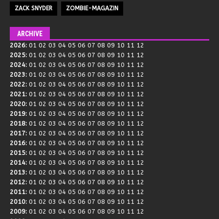
ZACK SNYDER
ZOMBIE-MAGAZIN
ARCHIVE
2026
:
01
02
03
04
05
06
07
08
09
10
11
12
2025
:
01
02
03
04
05
06
07
08
09
10
11
12
2024
:
01
02
03
04
05
06
07
08
09
10
11
12
2023
:
01
02
03
04
05
06
07
08
09
10
11
12
2022
:
01
02
03
04
05
06
07
08
09
10
11
12
2021
:
01
02
03
04
05
06
07
08
09
10
11
12
2020
:
01
02
03
04
05
06
07
08
09
10
11
12
2019
:
01
02
03
04
05
06
07
08
09
10
11
12
2018
:
01
02
03
04
05
06
07
08
09
10
11
12
2017
:
01
02
03
04
05
06
07
08
09
10
11
12
2016
:
01
02
03
04
05
06
07
08
09
10
11
12
2015
:
01
02
03
04
05
06
07
08
09
10
11
12
2014
:
01
02
03
04
05
06
07
08
09
10
11
12
2013
:
01
02
03
04
05
06
07
08
09
10
11
12
2012
:
01
02
03
04
05
06
07
08
09
10
11
12
2011
:
01
02
03
04
05
06
07
08
09
10
11
12
2010
:
01
02
03
04
05
06
07
08
09
10
11
12
2009
:
01
02
03
04
05
06
07
08
09
10
11
12