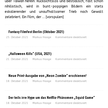
über Taiwan herein. Rücksichtslos und bestialisch, fast schon
nihilistisch, wird in bunt-poppigen Bildern ein stets
eskalierender und unaufhaltsamer Trieb nach Gewalt
zelebriert. Ein Film, der
… [vorspulen]
Fantasy Filmfest Berlin (Oktober 2021)
25. Oktober 2021
Markus Haage
Kommentare deaktiviert
„Halloween Kills“ (USA, 2021)
21. Oktober 2021
Markus Haage
Kommentare deaktiviert
Neue Print-Ausgabe von „Neon Zombie“ erschienen!
18. Oktober 2021
Markus Haage
Kommentare deaktiviert
Der teils irre Hype um das Netflix-Phänomen „Squid Game“
18. Oktober 2021
Markus Haage
Kommentare deaktiviert