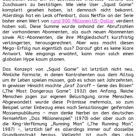
Zuschauers zu bestätigen. Wie viele User „Squid Game“
komplett gesehen haben, ist demnach nicht bekannt.
Allerdings hat ein Leak offenbart, dass Netflix an der Serie
bisher einen Wert von
rund 900 Millionen US-Dollar
verdient
haben soll. Diese Summe wurde anhand der Abrufzahlen
der vorhandenen Abonnenten, als auch neuen Abonnenten
sowie Alt-Abonnenten, die ihre Mitgliedschaft kurzfristig
verlängerten, herausgerechnet. Aber was macht diesen
Mega-Erfolg nun eigentlich aus? Darauf gibt es keine klare
Antwort. Wie eingangs erwähnt, kann man solch einen
globalen Hype kaum planen.
Das Konzept von „Squid Game“ ist letztlich nicht neu.
Ähnliche Formate, in denen Kontrahenten aus dem Alltag
um ihr Leben spielen müssen, gab es schon seit Jahrzehnten.
In gewisser Hinsicht machte „Graf Zaroff – Genie des Bösen“
(„The Most Dangerous Game“, 1932) den Anfang. Reiche
Menschen jagen zur eigenen Belustigung arme Menschen.
Abgewandelt wurde diese Prämisse mehrmals, so zum
Beispiel unter Einbezug eines nach Sensationsgier geifernden
Massenpublikums – man denke hierbei an den deutschen
Fernsehfilm „Das Millionenspiel“ (1970) oder aber auch an
die King-Verfilmung „Running Man“ („The Running Man“,
1987) –, letztlich lief es allerdings immer auf dasselbe
Grundkonstrukt heraus. Vielleicht ist auch dies das