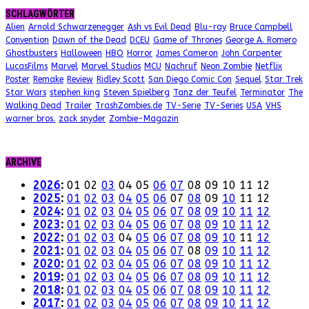
SCHLAGWÖRTER
Alien
Arnold Schwarzenegger
Ash vs Evil Dead
Blu-ray
Bruce Campbell
Convention
Dawn of the Dead
DCEU
Game of Thrones
George A. Romero
Ghostbusters
Halloween
HBO
Horror
James Cameron
John Carpenter
LucasFilms
Marvel
Marvel Studios
MCU
Nachruf
Neon Zombie
Netflix
Poster
Remake
Review
Ridley Scott
San Diego Comic Con
Sequel
Star Trek
Star Wars
stephen king
Steven Spielberg
Tanz der Teufel
Terminator
The
Walking Dead
Trailer
TrashZombies.de
TV-Serie
TV-Series
USA
VHS
warner bros.
zack snyder
Zombie-Magazin
ARCHIVE
2026
:
01
02
03
04
05
06
07
08
09
10
11
12
2025
:
01
02
03
04
05
06
07
08
09
10
11
12
2024
:
01
02
03
04
05
06
07
08
09
10
11
12
2023
:
01
02
03
04
05
06
07
08
09
10
11
12
2022
:
01
02
03
04
05
06
07
08
09
10
11
12
2021
:
01
02
03
04
05
06
07
08
09
10
11
12
2020
:
01
02
03
04
05
06
07
08
09
10
11
12
2019
:
01
02
03
04
05
06
07
08
09
10
11
12
2018
:
01
02
03
04
05
06
07
08
09
10
11
12
2017
:
01
02
03
04
05
06
07
08
09
10
11
12