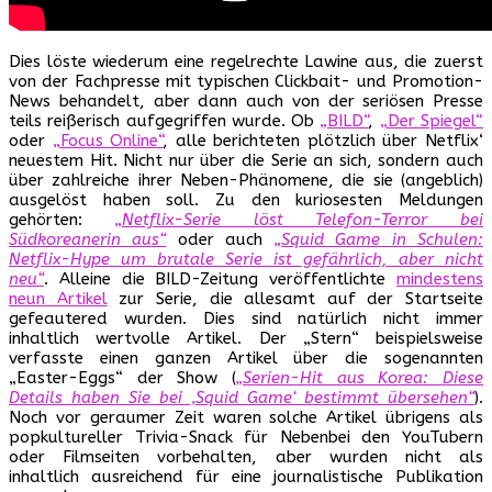
Dies löste wiederum eine regelrechte Lawine aus, die zuerst
von der Fachpresse mit typischen Clickbait- und Promotion-
News behandelt, aber dann auch von der seriösen Presse
teils reißerisch aufgegriffen wurde. Ob
„BILD“
,
„Der Spiegel“
oder
„Focus Online“
, alle berichteten plötzlich über Netflix‘
neuestem Hit. Nicht nur über die Serie an sich, sondern auch
über zahlreiche ihrer Neben-Phänomene, die sie (angeblich)
ausgelöst haben soll. Zu den kuriosesten Meldungen
gehörten:
„Netflix-Serie löst Telefon-Terror bei
Südkoreanerin aus“
oder auch
„Squid Game in Schulen:
Netflix-Hype um brutale Serie ist gefährlich, aber nicht
neu“
. Alleine die BILD-Zeitung veröffentlichte
mindestens
neun Artikel
zur Serie, die allesamt auf der Startseite
gefeautered wurden. Dies sind natürlich nicht immer
inhaltlich wertvolle Artikel. Der „Stern“ beispielsweise
verfasste einen ganzen Artikel über die sogenannten
„Easter-Eggs“ der Show (
„Serien-Hit aus Korea: Diese
Details haben Sie bei ‚Squid Game‘ bestimmt übersehen“
).
Noch vor geraumer Zeit waren solche Artikel übrigens als
popkultureller Trivia-Snack für Nebenbei den YouTubern
oder Filmseiten vorbehalten, aber wurden nicht als
inhaltlich ausreichend für eine journalistische Publikation