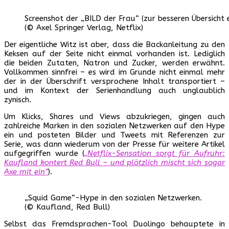
Screenshot der „BILD der Frau“ (zur besseren Übersicht ed
(© Axel Springer Verlag, Netflix)
Der eigentliche Witz ist aber, dass die Backanleitung zu den
Keksen auf der Seite nicht einmal vorhanden ist. Lediglich
die beiden Zutaten, Natron und Zucker, werden erwähnt.
Vollkommen sinnfrei – es wird im Grunde nicht einmal mehr
der in der Überschrift versprochene Inhalt transportiert –
und im Kontext der Serienhandlung auch unglaublich
zynisch.
Um Klicks, Shares und Views abzukriegen, gingen auch
zahlreiche Marken in den sozialen Netzwerken auf den Hype
ein und posteten Bilder und Tweets mit Referenzen zur
Serie, was dann wiederum von der Presse für weitere Artikel
aufgegriffen wurde (
„Netflix-Sensation sorgt für Aufruhr:
Kaufland kontert Red Bull – und plötzlich mischt sich sogar
Axe mit ein“
).
„Squid Game“-Hype in den sozialen Netzwerken.
(© Kaufland, Red Bull)
Selbst das Fremdsprachen-Tool Duolingo behauptete in