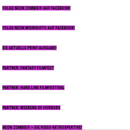
Serie
FOLGE NEON ZOMBIE® AUF FACEBOOK!
FOLGE NEON MIDNIGHT® AUF FACEBOOK!
DIE AKTUELLE PRINT-AUSGABE!
PARTNER: FANTASY FILMFEST
PARTNER: HARD:LINE FILMFESTIVAL
PARTNER: WEEKEND OF HORRORS
NEON ZOMBIE® – DIE VIDEO-RETROSPEKTIVE!