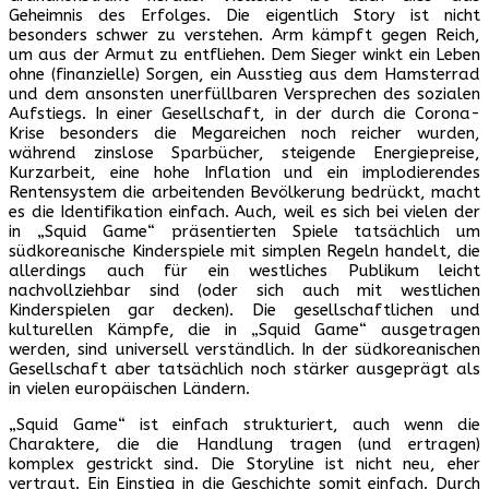
Geheimnis des Erfolges. Die eigentlich Story ist nicht
besonders schwer zu verstehen. Arm kämpft gegen Reich,
um aus der Armut zu entfliehen. Dem Sieger winkt ein Leben
ohne (finanzielle) Sorgen, ein Ausstieg aus dem Hamsterrad
und dem ansonsten unerfüllbaren Versprechen des sozialen
Aufstiegs. In einer Gesellschaft, in der durch die Corona-
Krise besonders die Megareichen noch reicher wurden,
während zinslose Sparbücher, steigende Energiepreise,
Kurzarbeit, eine hohe Inflation und ein implodierendes
Rentensystem die arbeitenden Bevölkerung bedrückt, macht
es die Identifikation einfach. Auch, weil es sich bei vielen der
in „Squid Game“ präsentierten Spiele tatsächlich um
südkoreanische Kinderspiele mit simplen Regeln handelt, die
allerdings auch für ein westliches Publikum leicht
nachvollziehbar sind (oder sich auch mit westlichen
Kinderspielen gar decken). Die gesellschaftlichen und
kulturellen Kämpfe, die in „Squid Game“ ausgetragen
werden, sind universell verständlich. In der südkoreanischen
Gesellschaft aber tatsächlich noch stärker ausgeprägt als
in vielen europäischen Ländern.
„Squid Game“ ist einfach strukturiert, auch wenn die
Charaktere, die die Handlung tragen (und ertragen)
komplex gestrickt sind. Die Storyline ist nicht neu, eher
vertraut. Ein Einstieg in die Geschichte somit einfach. Durch