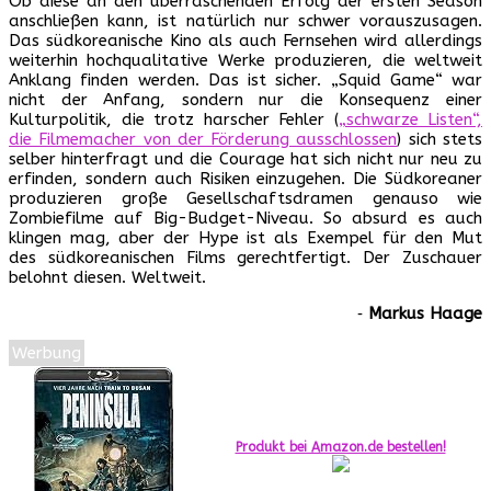
Ob diese an den überraschenden Erfolg der ersten Season
anschließen kann, ist natürlich nur schwer vorauszusagen.
Das südkoreanische Kino als auch Fernsehen wird allerdings
weiterhin hochqualitative Werke produzieren, die weltweit
Anklang finden werden. Das ist sicher. „Squid Game“ war
nicht der Anfang, sondern nur die Konsequenz einer
Kulturpolitik, die trotz harscher Fehler (
„schwarze Listen“,
die Filmemacher von der Förderung ausschlossen
) sich stets
selber hinterfragt und die Courage hat sich nicht nur neu zu
erfinden, sondern auch Risiken einzugehen. Die Südkoreaner
produzieren große Gesellschaftsdramen genauso wie
Zombiefilme auf Big-Budget-Niveau. So absurd es auch
klingen mag, aber der Hype ist als Exempel für den Mut
des südkoreanischen Films gerechtfertigt. Der Zuschauer
belohnt diesen. Weltweit.
‐
Markus Haage
Werbung
Produkt bei Amazon.de bestellen!