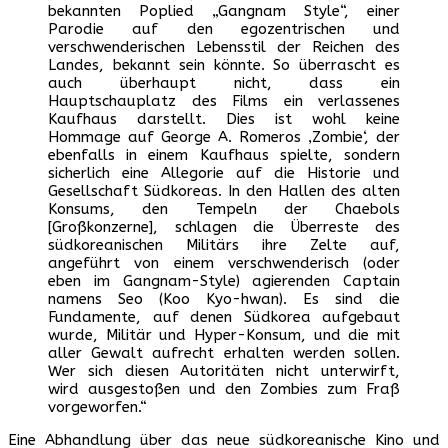
bekannten Poplied „Gangnam Style“, einer
Parodie auf den egozentrischen und
verschwenderischen Lebensstil der Reichen des
Landes, bekannt sein könnte. So überrascht es
auch überhaupt nicht, dass ein
Hauptschauplatz des Films ein verlassenes
Kaufhaus darstellt. Dies ist wohl keine
Hommage auf George A. Romeros ‚Zombie‘, der
ebenfalls in einem Kaufhaus spielte, sondern
sicherlich eine Allegorie auf die Historie und
Gesellschaft Südkoreas. In den Hallen des alten
Konsums, den Tempeln der Chaebols
[Großkonzerne], schlagen die Überreste des
südkoreanischen Militärs ihre Zelte auf,
angeführt von einem verschwenderisch (oder
eben im Gangnam-Style) agierenden Captain
namens Seo (Koo Kyo-hwan). Es sind die
Fundamente, auf denen Südkorea aufgebaut
wurde, Militär und Hyper-Konsum, und die mit
aller Gewalt aufrecht erhalten werden sollen.
Wer sich diesen Autoritäten nicht unterwirft,
wird ausgestoßen und den Zombies zum Fraß
vorgeworfen.“
Eine Abhandlung über das neue südkoreanische Kino und