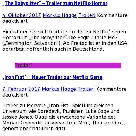
„The Babysitter“ – Trailer zum Netflix-Horror
online!
4. Oktober 2017
Markus Haage
Trailer!
Kommentare
für
deaktiviert
„The
Hier ist der herrlich brutale Trailer zu Netflix‘ neuen
Babysitter“
Horrorfilm „The Babysitter“. Die Regie führte McG
–
(„Terminator: Salvation“). Ab Freitag ist er in den USA
Trailer
abrufbar, hoffentlich auch in Deutschland.
zum
Netflix-
Horror
Trailer!
„Iron Fist“ – Neuer Trailer zur Netflix-Serie
7. Februar 2017
Markus Haage
Trailer!
Kommentare
für
deaktiviert
„Iron
Trailer zu Marvels „Iron Fist“. Spielt im gleichen
Fist“
Universum wie Daredevil, Punisher, Luke Cage und
–
Jessica Jones. Quasi die erwachsene Variante des
Neuer
Marvel Cinematic Universe (Iron Man, Thor und Co.),
Trailer
gehört aber natürlich dazu.
zur
Netflix-