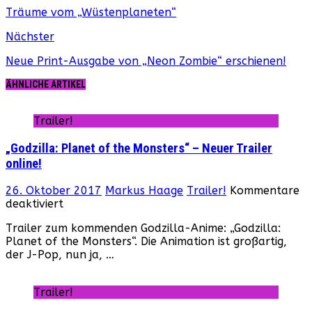
Träume vom „Wüstenplaneten“
Nächster
Neue Print-Ausgabe von „Neon Zombie“ erschienen!
ÄHNLICHE ARTIKEL
Trailer!
„Godzilla: Planet of the Monsters“ – Neuer Trailer
online!
26. Oktober 2017
Markus Haage
Trailer!
Kommentare
für
deaktiviert
„Godzilla:
Trailer zum kommenden Godzilla-Anime: „Godzilla:
Planet
Planet of the Monsters“. Die Animation ist großartig,
of
der J-Pop, nun ja, …
the
Monsters“
–
Trailer!
Neuer
Trailer