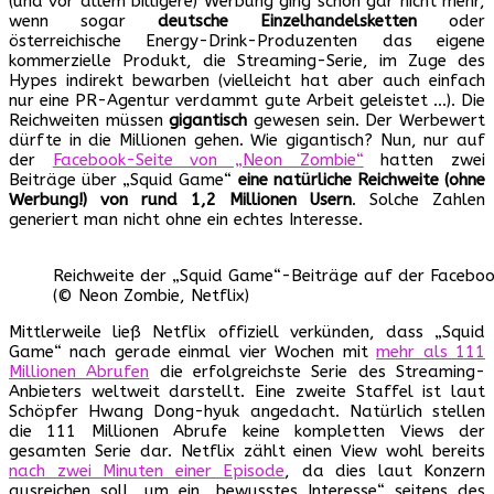
(und vor allem billigere) Werbung ging schon gar nicht mehr,
wenn sogar
deutsche Einzelhandelsketten
oder
österreichische Energy-Drink-Produzenten das eigene
kommerzielle Produkt, die Streaming-Serie, im Zuge des
Hypes indirekt bewarben (vielleicht hat aber auch einfach
nur eine PR-Agentur verdammt gute Arbeit geleistet …). Die
Reichweiten müssen
gigantisch
gewesen sein. Der Werbewert
dürfte in die Millionen gehen. Wie gigantisch? Nun, nur auf
der
Facebook-Seite von „Neon Zombie“
hatten zwei
Beiträge über „Squid Game“
eine natürliche Reichweite (ohne
Werbung!) von rund 1,2 Millionen Usern
. Solche Zahlen
generiert man nicht ohne ein echtes Interesse.
Reichweite der „Squid Game“-Beiträge auf der Faceboo
(© Neon Zombie, Netflix)
Mittlerweile ließ Netflix offiziell verkünden, dass „Squid
Game“ nach gerade einmal vier Wochen mit
mehr als 111
Millionen Abrufen
die erfolgreichste Serie des Streaming-
Anbieters weltweit darstellt. Eine zweite Staffel ist laut
Schöpfer Hwang Dong-hyuk angedacht. Natürlich stellen
die 111 Millionen Abrufe keine kompletten Views der
gesamten Serie dar. Netflix zählt einen View wohl bereits
nach zwei Minuten einer Episode
, da dies laut Konzern
ausreichen soll, um ein „bewusstes Interesse“ seitens des