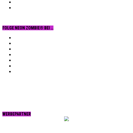
FOLGE NEON ZOMBIE® BEI …
Facebook
YouTube
Instagram
Vimeo
Twitter
tumblr.
RSS
WERBEPARTNER