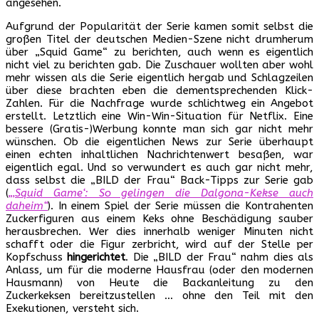
angesehen.
Aufgrund der Popularität der Serie kamen somit selbst die
großen Titel der deutschen Medien-Szene nicht drumherum
über „Squid Game“ zu berichten, auch wenn es eigentlich
nicht viel zu berichten gab. Die Zuschauer wollten aber wohl
mehr wissen als die Serie eigentlich hergab und Schlagzeilen
über diese brachten eben die dementsprechenden Klick-
Zahlen. Für die Nachfrage wurde schlichtweg ein Angebot
erstellt. Letztlich eine Win-Win-Situation für Netflix. Eine
bessere (Gratis-)Werbung konnte man sich gar nicht mehr
wünschen. Ob die eigentlichen News zur Serie überhaupt
einen echten inhaltlichen Nachrichtenwert besaßen, war
eigentlich egal. Und so verwundert es auch gar nicht mehr,
dass selbst die „BILD der Frau“ Back-Tipps zur Serie gab
(
„‚Squid Game‘: So gelingen die Dalgona-Kekse auch
daheim“
). In einem Spiel der Serie müssen die Kontrahenten
Zuckerfiguren aus einem Keks ohne Beschädigung sauber
herausbrechen. Wer dies innerhalb weniger Minuten nicht
schafft oder die Figur zerbricht, wird auf der Stelle per
Kopfschuss
hingerichtet
. Die „BILD der Frau“ nahm dies als
Anlass, um für die moderne Hausfrau (oder den modernen
Hausmann) von Heute die Backanleitung zu den
Zuckerkeksen bereitzustellen … ohne den Teil mit den
Exekutionen, versteht sich.