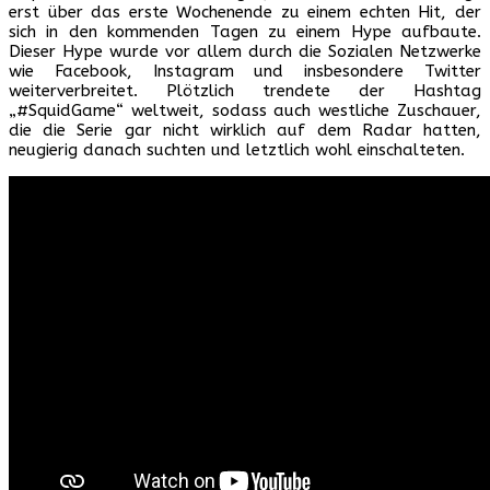
erst über das erste Wochenende zu einem echten Hit, der
sich in den kommenden Tagen zu einem Hype aufbaute.
Dieser Hype wurde vor allem durch die Sozialen Netzwerke
wie Facebook, Instagram und insbesondere Twitter
weiterverbreitet. Plötzlich trendete der Hashtag
„#SquidGame“ weltweit, sodass auch westliche Zuschauer,
die die Serie gar nicht wirklich auf dem Radar hatten,
neugierig danach suchten und letztlich wohl einschalteten.