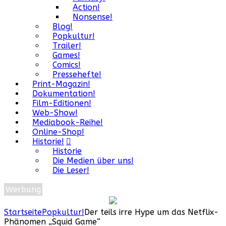
Action!
Nonsense!
Blog!
Popkultur!
Trailer!
Games!
Comics!
Pressehefte!
Print-Magazin!
Dokumentation!
Film-Editionen!
Web-Show!
Mediabook-Reihe!
Online-Shop!
Historie!
Historie
Die Medien über uns!
Die Leser!
Werbung
Startseite
Popkultur!
Der teils irre Hype um das Netflix-
Phänomen „Squid Game“