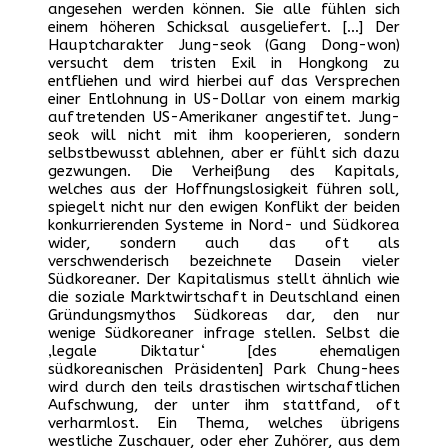
angesehen werden können. Sie alle fühlen sich
einem höheren Schicksal ausgeliefert. […] Der
Hauptcharakter Jung-seok (Gang Dong-won)
versucht dem tristen Exil in Hongkong zu
entfliehen und wird hierbei auf das Versprechen
einer Entlohnung in US-Dollar von einem markig
auftretenden US-Amerikaner angestiftet. Jung-
seok will nicht mit ihm kooperieren, sondern
selbstbewusst ablehnen, aber er fühlt sich dazu
gezwungen. Die Verheißung des Kapitals,
welches aus der Hoffnungslosigkeit führen soll,
spiegelt nicht nur den ewigen Konflikt der beiden
konkurrierenden Systeme in Nord- und Südkorea
wider, sondern auch das oft als
verschwenderisch bezeichnete Dasein vieler
Südkoreaner. Der Kapitalismus stellt ähnlich wie
die soziale Marktwirtschaft in Deutschland einen
Gründungsmythos Südkoreas dar, den nur
wenige Südkoreaner infrage stellen. Selbst die
‚legale Diktatur‘ [des ehemaligen
südkoreanischen Präsidenten] Park Chung-hees
wird durch den teils drastischen wirtschaftlichen
Aufschwung, der unter ihm stattfand, oft
verharmlost. Ein Thema, welches übrigens
westliche Zuschauer, oder eher Zuhörer, aus dem