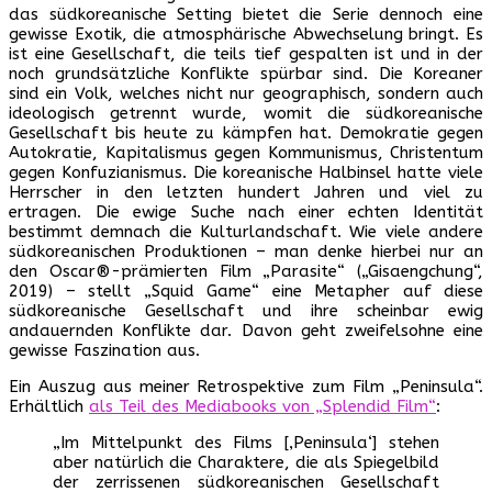
das südkoreanische Setting bietet die Serie dennoch eine
gewisse Exotik, die atmosphärische Abwechselung bringt. Es
ist eine Gesellschaft, die teils tief gespalten ist und in der
noch grundsätzliche Konflikte spürbar sind. Die Koreaner
sind ein Volk, welches nicht nur geographisch, sondern auch
ideologisch getrennt wurde, womit die südkoreanische
Gesellschaft bis heute zu kämpfen hat. Demokratie gegen
Autokratie, Kapitalismus gegen Kommunismus, Christentum
gegen Konfuzianismus. Die koreanische Halbinsel hatte viele
Herrscher in den letzten hundert Jahren und viel zu
ertragen. Die ewige Suche nach einer echten Identität
bestimmt demnach die Kulturlandschaft. Wie viele andere
südkoreanischen Produktionen – man denke hierbei nur an
den Oscar®-prämierten Film „Parasite“ („Gisaengchung“,
2019) – stellt „Squid Game“ eine Metapher auf diese
südkoreanische Gesellschaft und ihre scheinbar ewig
andauernden Konflikte dar. Davon geht zweifelsohne eine
gewisse Faszination aus.
Ein Auszug aus meiner Retrospektive zum Film „Peninsula“.
Erhältlich
als Teil des Mediabooks von „Splendid Film“
:
„Im Mittelpunkt des Films [‚Peninsula‘] stehen
aber natürlich die Charaktere, die als Spiegelbild
der zerrissenen südkoreanischen Gesellschaft