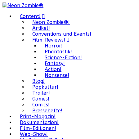
Content!
Neon Zombie®!
Artikel!
Conventions und Events!
Film-Reviews!
Horror!
Phantastik!
Science-Fiction!
Fantasy!
Action!
Nonsense!
Blog!
Popkultur!
Trailer!
Games!
Comics!
Pressehefte!
Print-Magazin!
Dokumentation!
Film-Editionen!
Web-Show!