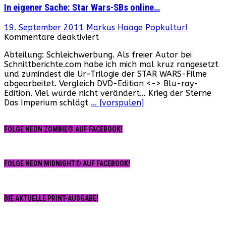
In eigener Sache: Star Wars-SBs online…
19. September 2011
Markus Haage
Popkultur!
für
Kommentare deaktiviert
In
Abteilung: Schleichwerbung. Als freier Autor bei
eigener
Schnittberichte.com habe ich mich mal kruz rangesetzt
Sache:
und zumindest die Ur-Trilogie der STAR WARS-Filme
Star
abgearbeitet. Vergleich DVD-Edition <-> Blu-ray-
Wars-
Edition. Viel wurde nicht verändert… Krieg der Sterne
SBs
Das Imperium schlägt
… [vorspulen]
online…
FOLGE NEON ZOMBIE® AUF FACEBOOK!
FOLGE NEON MIDNIGHT® AUF FACEBOOK!
DIE AKTUELLE PRINT-AUSGABE!