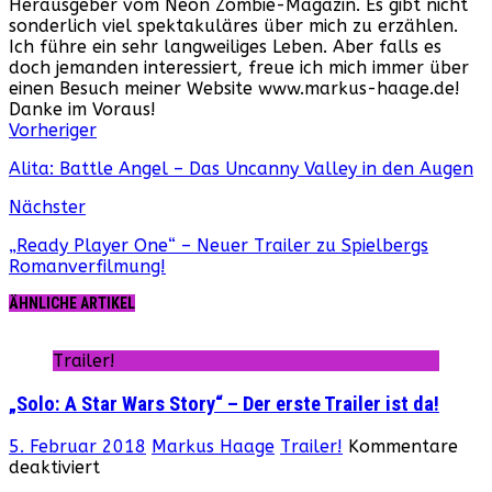
Herausgeber vom Neon Zombie-Magazin. Es gibt nicht
sonderlich viel spektakuläres über mich zu erzählen.
Ich führe ein sehr langweiliges Leben. Aber falls es
doch jemanden interessiert, freue ich mich immer über
einen Besuch meiner Website www.markus-haage.de!
Danke im Voraus!
Webseite
Facebook
Instagram
YouTube
Vorheriger
Alita: Battle Angel – Das Uncanny Valley in den Augen
Nächster
„Ready Player One“ – Neuer Trailer zu Spielbergs
Romanverfilmung!
ÄHNLICHE ARTIKEL
Trailer!
„Solo: A Star Wars Story“ – Der erste Trailer ist da!
5. Februar 2018
Markus Haage
Trailer!
Kommentare
für
deaktiviert
„Solo: