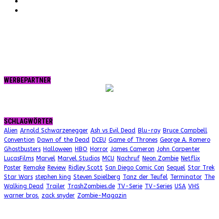
tumblr.
RSS
WERBEPARTNER
SCHLAGWÖRTER
Alien
Arnold Schwarzenegger
Ash vs Evil Dead
Blu-ray
Bruce Campbell
Convention
Dawn of the Dead
DCEU
Game of Thrones
George A. Romero
Ghostbusters
Halloween
HBO
Horror
James Cameron
John Carpenter
LucasFilms
Marvel
Marvel Studios
MCU
Nachruf
Neon Zombie
Netflix
Poster
Remake
Review
Ridley Scott
San Diego Comic Con
Sequel
Star Trek
Star Wars
stephen king
Steven Spielberg
Tanz der Teufel
Terminator
The
Walking Dead
Trailer
TrashZombies.de
TV-Serie
TV-Series
USA
VHS
warner bros.
zack snyder
Zombie-Magazin