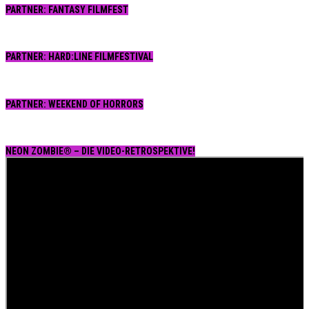
PARTNER: FANTASY FILMFEST
PARTNER: HARD:LINE FILMFESTIVAL
PARTNER: WEEKEND OF HORRORS
NEON ZOMBIE® – DIE VIDEO-RETROSPEKTIVE!