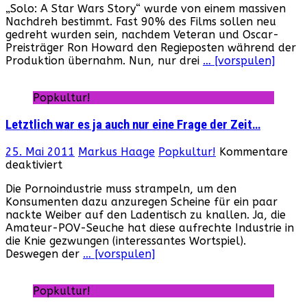
„Solo: A Star Wars Story“ wurde von einem massiven
A
Nachdreh bestimmt. Fast 90% des Films sollen neu
Star
gedreht wurden sein, nachdem Veteran und Oscar-
Wars
Preisträger Ron Howard den Regieposten während der
Story“
Produktion übernahm. Nun, nur drei
… [vorspulen]
–
Der
erste
Popkultur!
Trailer
ist
Letztlich war es ja auch nur eine Frage der Zeit…
da!
25. Mai 2011
Markus Haage
Popkultur!
Kommentare
für
deaktiviert
Letztlich
Die Pornoindustrie muss strampeln, um den
war
Konsumenten dazu anzuregen Scheine für ein paar
es
nackte Weiber auf den Ladentisch zu knallen. Ja, die
ja
Amateur-POV-Seuche hat diese aufrechte Industrie in
auch
die Knie gezwungen (interessantes Wortspiel).
nur
Deswegen der
… [vorspulen]
eine
Frage
der
Popkultur!
Zeit…