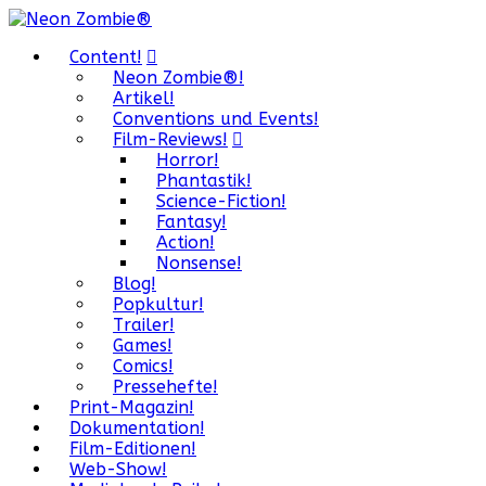
Content!
Neon Zombie®!
Artikel!
Conventions und Events!
Film-Reviews!
Horror!
Phantastik!
Science-Fiction!
Fantasy!
Action!
Nonsense!
Blog!
Popkultur!
Trailer!
Games!
Comics!
Pressehefte!
Print-Magazin!
Dokumentation!
Film-Editionen!
Web-Show!