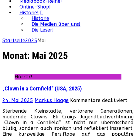
Mediabook-Reihe!
Online-Shop!
Historie!
Historie
Die Medien über uns!
Die Leser!
Startseite
2025
Mai
Monat:
Mai 2025
Horror!
„Clown in a Cornfield“ (USA, 2025)
für
24. Mai 2025
Markus Haage
Kommentare deaktiviert
„Cl
Sterbende Kleinstädte, verlorene Generationen,
in
modernde Clowns: Eli Craigs Jugendbuchverfilmung
a
„Clown in a Cornfield“ ist nicht nur überraschend
Cor
blutig, sondern auch ironisch und reflektiert inszeniert.
(US
Eine kurzweilige Persiflage auf das populäre
202