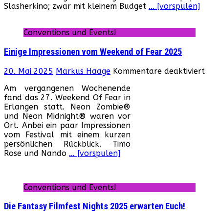
Slasherkino; zwar mit kleinem Budget
… [vorspulen]
Conventions und Events!
Einige Impressionen vom Weekend of Fear 2025
für
20. Mai 2025
Markus Haage
Kommentare deaktiviert
Eini
Am vergangenen Wochenende
Imp
fand das 27. Weekend Of Fear in
vo
Erlangen statt. Neon Zombie®
We
und Neon Midnight® waren vor
of
Ort. Anbei ein paar Impressionen
Fea
vom Festival mit einem kurzen
202
persönlichen Rückblick. Timo
Rose und Nando
… [vorspulen]
Conventions und Events!
Die Fantasy Filmfest Nights 2025 erwarten Euch!