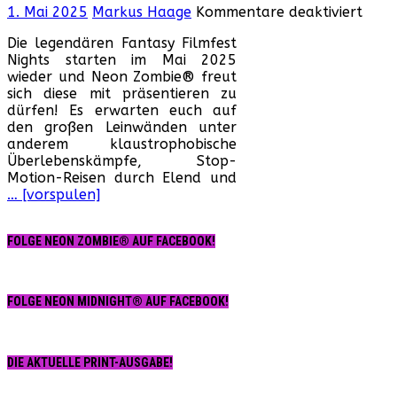
für
1. Mai 2025
Markus Haage
Kommentare deaktiviert
Die
Die legendären Fantasy Filmfest
Fant
Nights starten im Mai 2025
Filmf
wieder und Neon Zombie® freut
Night
sich diese mit präsentieren zu
2025
dürfen! Es erwarten euch auf
erwa
den großen Leinwänden unter
Euch
anderem klaustrophobische
Überlebenskämpfe, Stop-
Motion-Reisen durch Elend und
… [vorspulen]
FOLGE NEON ZOMBIE® AUF FACEBOOK!
FOLGE NEON MIDNIGHT® AUF FACEBOOK!
DIE AKTUELLE PRINT-AUSGABE!