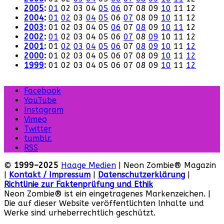
2005
:
01
02
03
04
05
06
07
08
09
10
11
12
2004
:
01
02
03
04
05
06
07
08
09
10
11
12
2003
:
01
02
03
04
05
06
07
08
09
10
11
12
2002
:
01
02
03
04
05
06
07
08
09
10
11
12
2001
:
01
02
03
04
05
06
07
08
09
10
11
12
2000
:
01
02
03
04
05
06
07
08
09
10
11
12
1999
:
01
02
03
04
05
06
07
08
09
10
11
12
Facebook
YouTube
Instagram
Vimeo
Twitter
tumblr.
RSS
©
1999–2025
Haage Medien
| Neon Zombie® Magazin
|
Kontakt / Impressum
|
Datenschutzerklärung
|
Richtlinie zur Faktenprüfung und Ethik
Neon Zombie® ist ein eingetragenes Markenzeichen. |
Die auf dieser Website veröffentlichten Inhalte und
Werke sind urheberrechtlich geschützt.