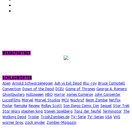
tumblr.
RSS
WERBEPARTNER
SCHLAGWÖRTER
Alien
Arnold Schwarzenegger
Ash vs Evil Dead
Blu-ray
Bruce Campbell
Convention
Dawn of the Dead
DCEU
Game of Thrones
George A. Romero
Ghostbusters
Halloween
HBO
Horror
James Cameron
John Carpenter
LucasFilms
Marvel
Marvel Studios
MCU
Nachruf
Neon Zombie
Netflix
Poster
Remake
Review
Ridley Scott
San Diego Comic Con
Sequel
Star Trek
Star Wars
stephen king
Steven Spielberg
Tanz der Teufel
Terminator
The
Walking Dead
Trailer
TrashZombies.de
TV-Serie
TV-Series
USA
VHS
warner bros.
zack snyder
Zombie-Magazin