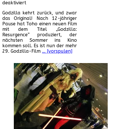
für
deaktiviert
Tohos
Godzilla kehrt zurück, und zwar
Godzilla
das Original! Nach 12-jähriger
kehrt
Pause hat Toho einen neuen Film
zurück!
mit dem Titel „Godzilla:
Resurgence“ produziert, der
nächsten Sommer ins Kino
kommen soll. Es ist nun der mehr
29. Godzilla-Film
… [vorspulen]