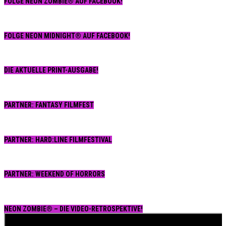
FOLGE NEON ZOMBIE® AUF FACEBOOK!
Beiträge
FOLGE NEON MIDNIGHT® AUF FACEBOOK!
DIE AKTUELLE PRINT-AUSGABE!
PARTNER: FANTASY FILMFEST
PARTNER: HARD:LINE FILMFESTIVAL
PARTNER: WEEKEND OF HORRORS
NEON ZOMBIE® – DIE VIDEO-RETROSPEKTIVE!