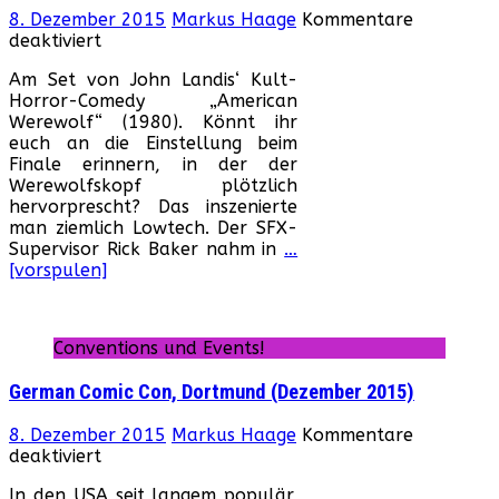
8. Dezember 2015
Markus Haage
Kommentare
für
deaktiviert
Hinter
Am Set von John Landis‘ Kult-
den
Horror-Comedy „American
Kulissen
Werewolf“ (1980). Könnt ihr
von
euch an die Einstellung beim
„American
Finale erinnern, in der der
Werwolf“
Werewolfskopf plötzlich
hervorprescht? Das inszenierte
man ziemlich Lowtech. Der SFX-
Supervisor Rick Baker nahm in
…
[vorspulen]
Conventions und Events!
German Comic Con, Dortmund (Dezember 2015)
8. Dezember 2015
Markus Haage
Kommentare
für
deaktiviert
German
In den USA seit langem populär,
Comic