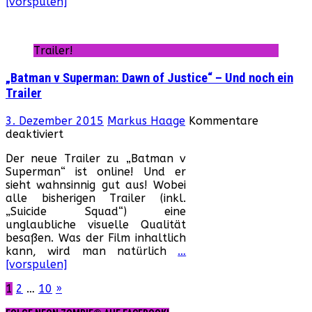
[vorspulen]
Trailer!
„Batman v Superman: Dawn of Justice“ – Und noch ein
Trailer
3. Dezember 2015
Markus Haage
Kommentare
für
deaktiviert
„Batman
Der neue Trailer zu „Batman v
v
Superman“ ist online! Und er
Superman:
sieht wahnsinnig gut aus! Wobei
Dawn
alle bisherigen Trailer (inkl.
of
„Suicide Squad“) eine
Justice“
unglaubliche visuelle Qualität
–
besaßen. Was der Film inhaltlich
Und
kann, wird man natürlich
…
noch
[vorspulen]
ein
Trailer
Seitennummerierung
1
2
…
10
»
der