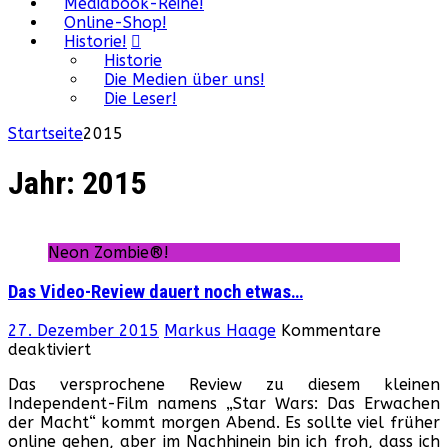
Mediabook-Reihe!
Online-Shop!
Historie!
Historie
Die Medien über uns!
Die Leser!
Startseite
2015
Jahr:
2015
Neon Zombie®!
Das Video-Review dauert noch etwas…
27. Dezember 2015
Markus Haage
Kommentare
für
deaktiviert
Das
Das versprochene Review zu diesem kleinen
Video-
Independent-Film namens „Star Wars: Das Erwachen
Review
der Macht“ kommt morgen Abend. Es sollte viel früher
dauert
online gehen, aber im Nachhinein bin ich froh, dass ich
noch