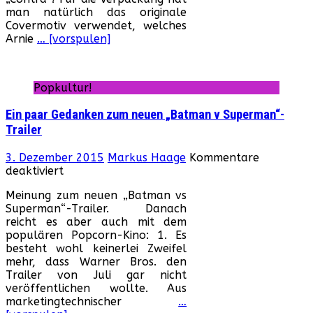
man natürlich das originale
Covermotiv verwendet, welches
Arnie
… [vorspulen]
Popkultur!
Ein paar Gedanken zum neuen „Batman v Superman“-
Trailer
3. Dezember 2015
Markus Haage
Kommentare
für
deaktiviert
Ein
Meinung zum neuen „Batman vs
paar
Superman“-Trailer. Danach
Gedanken
reicht es aber auch mit dem
zum
populären Popcorn-Kino: 1. Es
neuen
besteht wohl keinerlei Zweifel
„Batman
mehr, dass Warner Bros. den
v
Trailer von Juli gar nicht
Superman“-
veröffentlichen wollte. Aus
Trailer
marketingtechnischer
…