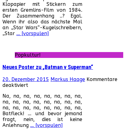
Klopapier mit Stickern zum
ersten Gremlins-Film von 1984.
Der Zusammenhang ..? Egal.
Wenn ihr also das nächste Mal
an „Star Wars“-Kugelschreibern,
„Star
… [vorspulen]
Popkultur!
Neues Poster zu „Batman v Superman“
20. Dezember 2015
Markus Haage
Kommentare
für
deaktiviert
Neues
Na, na, na, na, na, na, na, na,
Poster
na, na, na, na, na, na, na, na,
zu
na, na, na, na, na, na, na, na,
„Batman
Batfleck! … und bevor jemand
v
fragt, nein, dies ist keine
Superman“
Anlehnung
… [vorspulen]