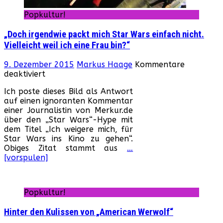
Popkultur!
„Doch irgendwie packt mich Star Wars einfach nicht.
Vielleicht weil ich eine Frau bin?“
9. Dezember 2015
Markus Haage
Kommentare
für
deaktiviert
„Doch
Ich poste dieses Bild als Antwort
irgendwie
auf einen ignoranten Kommentar
packt
einer Journalistin von Merkur.de
mich
über den „Star Wars“-Hype mit
Star
dem Titel „Ich weigere mich, für
Wars
Star Wars ins Kino zu gehen“.
einfach
Obiges Zitat stammt aus
…
nicht.
[vorspulen]
Vielleicht
weil
ich
eine
Popkultur!
Frau
bin?“
Hinter den Kulissen von „American Werwolf“