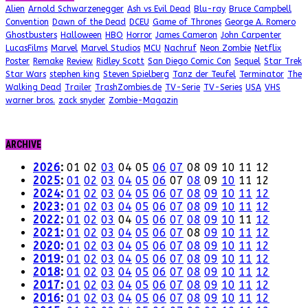
Alien
Arnold Schwarzenegger
Ash vs Evil Dead
Blu-ray
Bruce Campbell
Convention
Dawn of the Dead
DCEU
Game of Thrones
George A. Romero
Ghostbusters
Halloween
HBO
Horror
James Cameron
John Carpenter
LucasFilms
Marvel
Marvel Studios
MCU
Nachruf
Neon Zombie
Netflix
Poster
Remake
Review
Ridley Scott
San Diego Comic Con
Sequel
Star Trek
Star Wars
stephen king
Steven Spielberg
Tanz der Teufel
Terminator
The
Walking Dead
Trailer
TrashZombies.de
TV-Serie
TV-Series
USA
VHS
warner bros.
zack snyder
Zombie-Magazin
ARCHIVE
2026
:
01
02
03
04
05
06
07
08
09
10
11
12
2025
:
01
02
03
04
05
06
07
08
09
10
11
12
2024
:
01
02
03
04
05
06
07
08
09
10
11
12
2023
:
01
02
03
04
05
06
07
08
09
10
11
12
2022
:
01
02
03
04
05
06
07
08
09
10
11
12
2021
:
01
02
03
04
05
06
07
08
09
10
11
12
2020
:
01
02
03
04
05
06
07
08
09
10
11
12
2019
:
01
02
03
04
05
06
07
08
09
10
11
12
2018
:
01
02
03
04
05
06
07
08
09
10
11
12
2017
:
01
02
03
04
05
06
07
08
09
10
11
12
2016
:
01
02
03
04
05
06
07
08
09
10
11
12