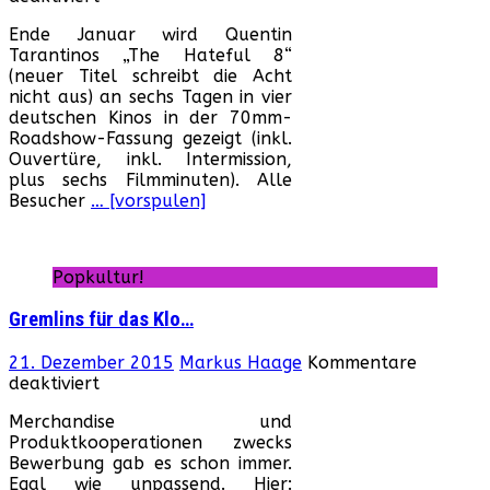
Tarantinos
Ende Januar wird Quentin
„The
Tarantinos „The Hateful 8“
Hateful
(neuer Titel schreibt die Acht
8“
nicht aus) an sechs Tagen in vier
im
deutschen Kinos in der 70mm-
glorreichen
Roadshow-Fassung gezeigt (inkl.
70mm!
Ouvertüre, inkl. Intermission,
plus sechs Filmminuten). Alle
Besucher
… [vorspulen]
Popkultur!
Gremlins für das Klo…
21. Dezember 2015
Markus Haage
Kommentare
für
deaktiviert
Gremlins
Merchandise und
für
Produktkooperationen zwecks
das
Bewerbung gab es schon immer.
Klo…
Egal wie unpassend. Hier: