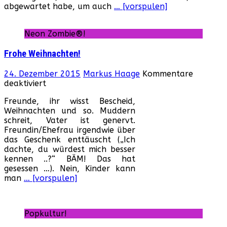
abgewartet habe, um auch
… [vorspulen]
etwas…
Neon Zombie®!
Frohe Weihnachten!
24. Dezember 2015
Markus Haage
Kommentare
für
deaktiviert
Frohe
Freunde, ihr wisst Bescheid,
Weihnachten!
Weihnachten und so. Muddern
schreit, Vater ist genervt.
Freundin/Ehefrau irgendwie über
das Geschenk enttäuscht („Ich
dachte, du würdest mich besser
kennen ..?“ BÄM! Das hat
gesessen …). Nein, Kinder kann
man
… [vorspulen]
Popkultur!