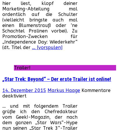
hier liest, klopf deiner
Welt
Marketing-Abteilung mal
von
ordentlich auf die Schulter
„Independence
(vielleicht bringste auch mal
Day
einen Blumenstrauß oder ’ne
2“!
Schachtel Pralinen vorbei). Zu
Promotion-Zwecken für
„Independence Day: Wiederkehr“
(dt. Titel der
… [vorspulen]
Trailer!
„Star Trek: Beyond“ – Der erste Trailer ist online!
14. Dezember 2015
Markus Haage
Kommentare
für
deaktiviert
„Star
… und mit folgendem Trailer
Trek:
grüße ich den Chefredakteur
Beyond“
vom Geek!-Magazin, der nach
–
dem ganzen „Star Wars“-Hype
Der
nun seinen „Star Trek 3“-Trailer
erste