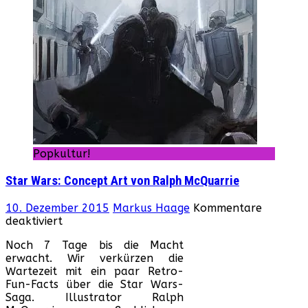
Popkultur!
Star Wars: Concept Art von Ralph McQuarrie
10. Dezember 2015
Markus Haage
Kommentare
für
deaktiviert
Star
Noch 7 Tage bis die Macht
Wars:
erwacht. Wir verkürzen die
Concept
Wartezeit mit ein paar Retro-
Art
Fun-Facts über die Star Wars-
von
Saga. Illustrator Ralph
Ralph