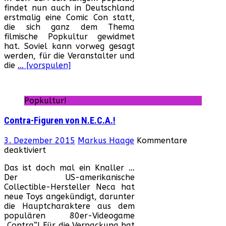
findet nun auch in Deutschland
Con,
erstmalig eine Comic Con statt,
Dortmund
die sich ganz dem Thema
(Dezember
filmische Popkultur gewidmet
2015)
hat. Soviel kann vorweg gesagt
werden, für die Veranstalter und
die
… [vorspulen]
Popkultur!
Contra-Figuren von N.E.C.A.!
3. Dezember 2015
Markus Haage
Kommentare
für
deaktiviert
Contra-
Das ist doch mal ein Knaller …
Figuren
Der US-amerikanische
von
Collectible-Hersteller Neca hat
N.E.C.A.!
neue Toys angekündigt, darunter
die Hauptcharaktere aus dem
populären 80er-Videogame
„Contra“! Für die Verpackung hat