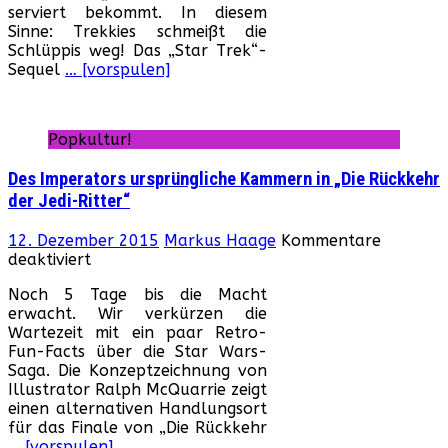
serviert bekommt. In diesem
Trailer
Sinne: Trekkies schmeißt die
ist
Schlüppis weg! Das „Star Trek“-
online!
Sequel
… [vorspulen]
Popkultur!
Des Imperators ursprüngliche Kammern in „Die Rückkehr
der Jedi-Ritter“
12. Dezember 2015
Markus Haage
Kommentare
für
deaktiviert
Des
Noch 5 Tage bis die Macht
Imperators
erwacht. Wir verkürzen die
ursprüngliche
Wartezeit mit ein paar Retro-
Kammern
Fun-Facts über die Star Wars-
in
Saga. Die Konzeptzeichnung von
„Die
Illustrator Ralph McQuarrie zeigt
Rückkehr
einen alternativen Handlungsort
der
für das Finale von „Die Rückkehr
Jedi-
… [vorspulen]