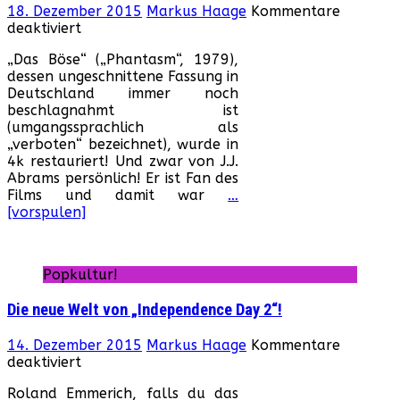
18. Dezember 2015
Markus Haage
Kommentare
für
deaktiviert
Wenn
„Das Böse“ („Phantasm“, 1979),
„Star
dessen ungeschnittene Fassung in
Wars“
Deutschland immer noch
auf
beschlagnahmt ist
„Phantasm“
(umgangssprachlich als
trifft…
„verboten“ bezeichnet), wurde in
4k restauriert! Und zwar von J.J.
Abrams persönlich! Er ist Fan des
Films und damit war
…
[vorspulen]
Popkultur!
Die neue Welt von „Independence Day 2“!
14. Dezember 2015
Markus Haage
Kommentare
für
deaktiviert
Die
Roland Emmerich, falls du das
neue