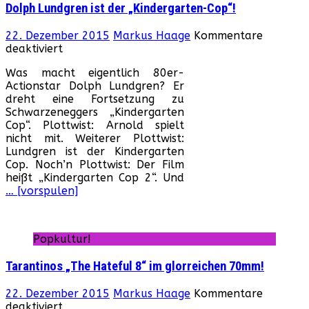
Dolph Lundgren ist der „Kindergarten-Cop“!
22. Dezember 2015
Markus Haage
Kommentare
für
deaktiviert
Dolph
Was macht eigentlich 80er-
Lundgren
Actionstar Dolph Lundgren? Er
ist
dreht eine Fortsetzung zu
der
Schwarzeneggers „Kindergarten
„Kindergarten-
Cop“. Plottwist: Arnold spielt
Cop“!
nicht mit. Weiterer Plottwist:
Lundgren ist der Kindergarten
Cop. Noch’n Plottwist: Der Film
heißt „Kindergarten Cop 2“. Und
… [vorspulen]
Popkultur!
Tarantinos „The Hateful 8“ im glorreichen 70mm!
22. Dezember 2015
Markus Haage
Kommentare
für
deaktiviert