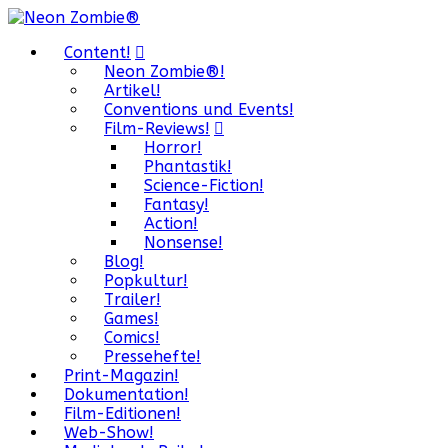
Content!
Neon Zombie®!
Artikel!
Conventions und Events!
Film-Reviews!
Horror!
Phantastik!
Science-Fiction!
Fantasy!
Action!
Nonsense!
Blog!
Popkultur!
Trailer!
Games!
Comics!
Pressehefte!
Print-Magazin!
Dokumentation!
Film-Editionen!
Web-Show!