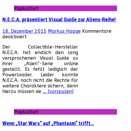
Popkultur!
N.E.C.A. präsentiert Visual Guide zur Aliens-Reihe!
18. Dezember 2015
Markus Haage
Kommentare
für
deaktiviert
N.E.C.A.
Der Collectible-Hersteller
präsentiert
N.E.C.A. hat endlich den lang
Visual
versprochenen Visual Guide zu
Guide
ihrer „Alien“-Serie online
zur
gestellt. Es fehlt lediglich der
Aliens-
Powerloader. Leider konnte
Reihe!
N.E.C.A. noch nicht die Rechte für
weitere Charaktere sichern, denn
hierzu müssen sie
… [vorspulen]
Popkultur!
Wenn „Star Wars“ auf „Phantasm“ trifft…