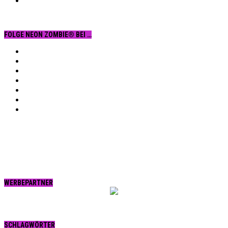
FOLGE NEON ZOMBIE® BEI …
Facebook
YouTube
Instagram
Vimeo
Twitter
tumblr.
RSS
WERBEPARTNER
SCHLAGWÖRTER