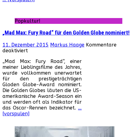
Ritter“
Popkultur!
„Mad Max: Fury Road“ für den Golden Globe nominiert!
11. Dezember 2015
Markus Haage
Kommentare
für
deaktiviert
„Mad
„Mad Max: Fury Road“, einer
Max:
meiner Lieblingsfilme des Jahres,
Fury
wurde vollkommen unerwartet
Road“
für den prestigeträchtigen
für
Gloden Globe-Award nominiert.
den
Die Golden Globes läuten die US-
Golden
amerikanische Award-Season ein
Globe
und werden oft als Indikator für
nominiert!
das Oscar-Rennen bezeichnet.
…
[vorspulen]