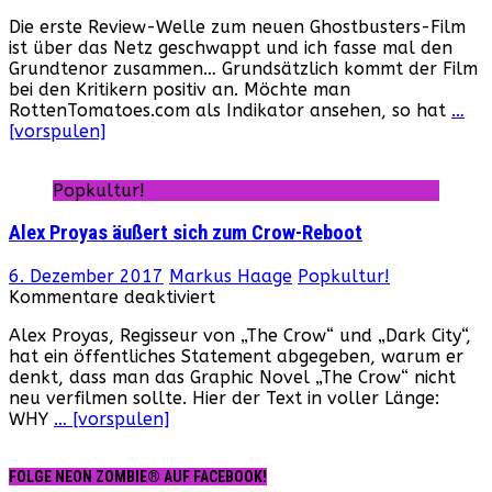
„Ghostbusters“:
Die erste Review-Welle zum neuen Ghostbusters-Film
Die
ist über das Netz geschwappt und ich fasse mal den
ersten
Grundtenor zusammen… Grundsätzlich kommt der Film
Reviews
bei den Kritikern positiv an. Möchte man
sind
RottenTomatoes.com als Indikator ansehen, so hat
…
da!
[vorspulen]
Popkultur!
Alex Proyas äußert sich zum Crow-Reboot
6. Dezember 2017
Markus Haage
Popkultur!
für
Kommentare deaktiviert
Alex
Alex Proyas, Regisseur von „The Crow“ und „Dark City“,
Proyas
hat ein öffentliches Statement abgegeben, warum er
äußert
denkt, dass man das Graphic Novel „The Crow“ nicht
sich
neu verfilmen sollte. Hier der Text in voller Länge:
zum
WHY
… [vorspulen]
Crow-
Reboot
FOLGE NEON ZOMBIE® AUF FACEBOOK!