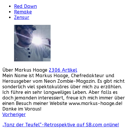
Red Dawn
Remake
Zensur
Über Markus Haage
2306 Artikel
Mein Name ist Markus Haage, Chefredakteur und
Herausgeber vom Neon Zombie-Magazin. Es gibt nicht
sonderlich viel spektakuläres über mich zu erzählen.
Ich führe ein sehr langweiliges Leben. Aber falls es
doch jemanden interessiert, freue ich mich immer über
einen Besuch meiner Website www.markus-haage.de!
Danke im Voraus!
Webseite
Facebook
Instagram
YouTube
Vorheriger
„Tanz der Teufel“-Retrospektive auf SB.com online!