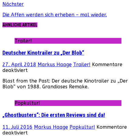
Nächster
Die Affen werden sich erheben – mal wieder.
ÄHNLICHE ARTIKEL
Trailer!
Deutscher Kinotrailer zu „Der Blob“
27. April 2018
Markus Haage
Trailer!
Kommentare
für
deaktiviert
Deutscher
Blast from the Past: Der deutsche Kinotrailer zu „Der
Kinotrailer
Blob“ von 1988. Grandioses Remake.
zu
„Der
Blob“
Popkultur!
„Ghostbusters“: Die ersten Reviews sind da!
11. Juli 2016
Markus Haage
Popkultur!
Kommentare
für
deaktiviert