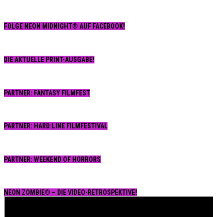
FOLGE NEON MIDNIGHT® AUF FACEBOOK!
DIE AKTUELLE PRINT-AUSGABE!
PARTNER: FANTASY FILMFEST
PARTNER: HARD:LINE FILMFESTIVAL
PARTNER: WEEKEND OF HORRORS
NEON ZOMBIE® – DIE VIDEO-RETROSPEKTIVE!