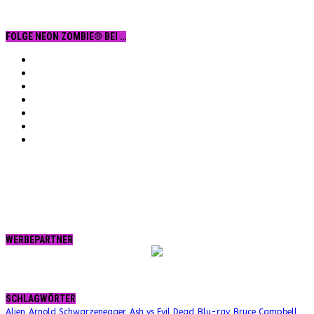
FOLGE NEON ZOMBIE® BEI …
Facebook
YouTube
Instagram
Vimeo
Twitter
tumblr.
RSS
WERBEPARTNER
SCHLAGWÖRTER
Alien
Arnold Schwarzenegger
Ash vs Evil Dead
Blu-ray
Bruce Campbell