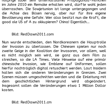
holprige (aber sehr unterhaltsame) Propaganda-Filmchen
im Jahre 2010 ein Remake erhalten wird, dürfte wohl jeden
überraschen. Die Sowjetunion ist lange untergegangen und
die Achse des Bösen nervig, aber nur für ihre eigene
Bevölkerung eine Gefahr. Wer also besitzt nun die Kraft, die
good ole US of A zu okkupieren? China! Eigentlich…
Bild: RedDawn2011.com
Nun wurde entschieden, den Nordkoreanern die Hauptrolle
der Invasion zu überlassen. Die Chinesen spielen nur noch
zweite Geige in der Koalition der Invasoren, vor allem, weil
es nicht möglich sein wird, sie ganz aus dem Film zu
streichen, so die LA Times. Viele Hinweise auf eine primär
chinesische Invasion, wie Emblene auf Uniformen, sollen
hierfür nachträglich digital retuschiert werden. Laut Insidern
halten sich die anderen Veränderungen in Grenzen. Zwei
Szenen müssen umgeschnitten werden und die Einleitung mit
dem geschichtlichen Hintergrund wird abgeändert.
Insgesamt sollen die Veränderungen etwa 1 Million Dollar
kosten.
Bild: RedDawn2011.cm