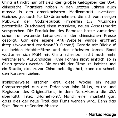
China ist nicht nur offiziell der größte Geldgeber der USA,
chinesische Finanziers haben in den letzten Jahren auch
massiv in den amerikanischen Medienmarkt investiert.
Gleiches gilt auch für US-Unternehmen, die sich vom riesigen
Publikum der Volksrepublik (immerhin 1,3 Milliarden
potentielle Zuschauer) einen massiven, neuen Absatzmarkt
versprechen. Die Produktion des Remakes hatte zumindest
schon für wütende Leitartikel in der chinesischen Presse
gesorgt. Gar eine eigene Anti-Website wurde eröffnet
(http://www.anti-reddawn2010.com/). Gerade mit Blick auf
die beiden Hobbit-Filme und den nächsten James Bond
wollte es sich MGM mit China scheinbar nicht noch mehr
verscherzen. Ausländische Filme können nicht einfach so in
China gezeigt werden. Die Anzahl der Filme ist limitiert und
ein Studio, das zuvor China beleidigt hat, kann da schnell
den Kürzeren ziehen.
Ironischerweise erschien erst diese Woche ein neues
Computerspiel aus der Feder von John Milius, Autor und
Regisseur des Originalfilms, in dem Nord-Korea die USA
überfällt. Titel: „Homefront“. Manch einer munkelt gar,
dass dies der neue Titel des Films werden wird. Denn das
Spiel findet reißenden Absatz…
‐
Markus Haage