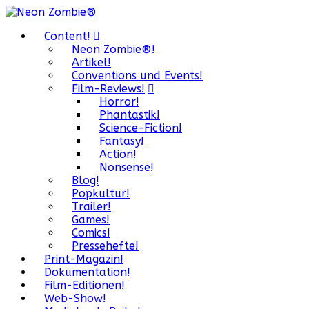
Content!
Neon Zombie®!
Artikel!
Conventions und Events!
Film-Reviews!
Horror!
Phantastik!
Science-Fiction!
Fantasy!
Action!
Nonsense!
Blog!
Popkultur!
Trailer!
Games!
Comics!
Pressehefte!
Print-Magazin!
Dokumentation!
Film-Editionen!
Web-Show!