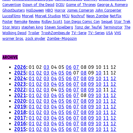
Convention
Dawn of the Dead
DCEU
Game of Thrones
George A. Romero
Ghostbusters
Halloween
HBO
Horror
James Cameron
John Carpenter
LucasFilms
Marvel
Marvel Studios
MCU
Nachruf
Neon Zombie
Netflix
Poster
Remake
Review
Ridley Scott
San Diego Comic Con
Sequel
Star Trek
Star Wars
stephen king
Steven Spielberg
Tanz der Teufel
Terminator
The
Walking Dead
Trailer
TrashZombies.de
TV-Serie
TV-Series
USA
VHS
warner bros.
zack snyder
Zombie-Magazin
ARCHIVE
2026
:
01
02
03
04
05
06
07
08
09
10
11
12
2025
:
01
02
03
04
05
06
07
08
09
10
11
12
2024
:
01
02
03
04
05
06
07
08
09
10
11
12
2023
:
01
02
03
04
05
06
07
08
09
10
11
12
2022
:
01
02
03
04
05
06
07
08
09
10
11
12
2021
:
01
02
03
04
05
06
07
08
09
10
11
12
2020
:
01
02
03
04
05
06
07
08
09
10
11
12
2019
:
01
02
03
04
05
06
07
08
09
10
11
12
2018
:
01
02
03
04
05
06
07
08
09
10
11
12
2017
:
01
02
03
04
05
06
07
08
09
10
11
12
2016
:
01
02
03
04
05
06
07
08
09
10
11
12
2015
:
01
02
03
04
05
06
07
08
09
10
11
12