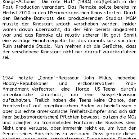
Kriegs-Actioner „Die rote Flut“ (1984) maßgeblich in der
Post-Production verändert. Das Remake sollte bereits im
Herbst 2010 in den US-amerikanischen Kinos starten. Durch
den Beinahe-Bankrott des produzierenden Studios MGM
musste der Kinostart jedoch verschoben werden. Insider
waren davon überrascht, da der Film bereits abgedreht
war und das Remake als relativ sicherer Hit galt. Somit
eine wichtige Einnahmequelle für das damals kurz vor dem
Ruin stehende Studio. Nun mehren sich die Gerüchte, dass
der verschobene Kinostart nicht nur darauf zurückzuführen
sei.
1984 hetzte „Conan“-Regisseur John Milius, nebenbei
Hobby-Republikaner und erzkonservativer 2nd-
Amendment-Verfechter, eine Horde US-Teens durch’s
amerikanische Unterholz, um eine Sowjet-Invasion
aufzuhalten. Freilich haben die Teens keine Chance, den
Frontverlauf auf amerikanischem Boden zu beeinflussen –
aber als echte amerikanische Freiheitskämpfer sind sich sich
ihrer (selbstmörderischen) Pflichten bewusst, putzen die MGs
und schießen zu trommelnden Fanfaren die Russkies klein.
Nicht ohne Verluste, aber immerhin reicht es, um Ivan den
Genuss seines Borschtschs zu versauen. Dass gerade dieses