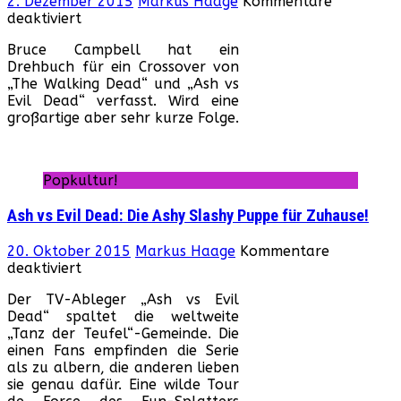
2. Dezember 2015
Markus Haage
Kommentare
für
deaktiviert
Ash
Bruce Campbell hat ein
vs
Drehbuch für ein Crossover von
The
„The Walking Dead“ und „Ash vs
Walking
Evil Dead“ verfasst. Wird eine
Dead!
großartige aber sehr kurze Folge.
Popkultur!
Ash vs Evil Dead: Die Ashy Slashy Puppe für Zuhause!
20. Oktober 2015
Markus Haage
Kommentare
für
deaktiviert
Ash
Der TV-Ableger „Ash vs Evil
vs
Dead“ spaltet die weltweite
Evil
„Tanz der Teufel“-Gemeinde. Die
Dead:
einen Fans empfinden die Serie
Die
als zu albern, die anderen lieben
Ashy
sie genau dafür. Eine wilde Tour
Slashy