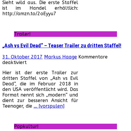
Sieht wild aus. Die erste Staffel
Dead“
ist im Handel erhältlich:
–
http://amzn.to/2oEyyu7
Trailer
zur
dritten
Staffel!
Trailer!
„Ash vs Evil Dead“ – Teaser Trailer zu dritten Staffel!
31. Oktober 2017
Markus Haage
Kommentare
für
deaktiviert
„Ash
Hier ist der erste Trailer zur
vs
dritten Staffel von „Ash vs Evil
Evil
Dead“, die im Februar 2018 in
Dead“
den USA veröffentlicht wird. Das
–
Format nennt sich „modern“ und
Teaser
dient zur besseren Ansicht für
Trailer
Teenager, die
… [vorspulen]
zu
dritten
Staffel!
Popkultur!