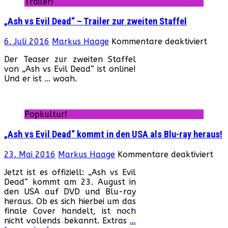
Trailer!
zur
zwe
„Ash vs Evil Dead“ – Trailer zur zweiten Staffel
Staf
für
6. Juli 2016
Markus Haage
Kommentare deaktiviert
„Ash
Der Teaser zur zweiten Staffel
vs
von „Ash vs Evil Dead“ ist online!
Evil
Und er ist … woah.
Dead
–
Trail
zur
Popkultur!
zwei
Staff
„Ash vs Evil Dead“ kommt in den USA als Blu-ray heraus!
für
23. Mai 2016
Markus Haage
Kommentare deaktiviert
„As
Jetzt ist es offiziell: „Ash vs Evil
vs
Dead“ kommt am 23. August in
Evil
den USA auf DVD und Blu-ray
Dea
heraus. Ob es sich hierbei um das
ko
finale Cover handelt, ist noch
in
nicht vollends bekannt. Extras
…
den