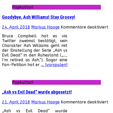
de
Popkultur!
Te
Goodybye, Ash Williams! Stay Groovy!
fü
24. April 2018
Markus Haage
Kommentare deaktiviert
Go
Bruce Campbell hat es via
As
Twitter zweimal bestätigt, sein
Wi
Charakter Ash Williams geht mit
St
der Einstellung der Serie „Ash vs
Gr
Evil Dead“ in den Ruhestand („…,
I’m retired as Ash.“). Sogar eine
Fan-Petition hat er
… [vorspulen]
Popkultur!
„Ash vs Evil Dead“ wurde abgesetzt!
fü
21. April 2018
Markus Haage
Kommentare deaktiviert
„A
„Ash vs Evil Dead“ wurde
vs