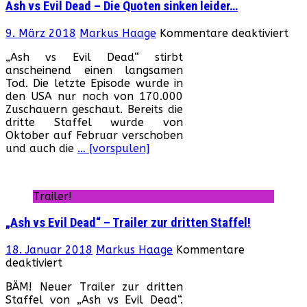
Ash vs Evil Dead – Die Quoten sinken leider…
für
9. März 2018
Markus Haage
Kommentare deaktiviert
Ash
„Ash vs Evil Dead“ stirbt
vs
anscheinend einen langsamen
Evil
Tod. Die letzte Episode wurde in
De
den USA nur noch von 170.000
–
Zuschauern geschaut. Bereits die
Die
dritte Staffel wurde von
Qu
Oktober auf Februar verschoben
sin
und auch die
… [vorspulen]
lei
Trailer!
„Ash vs Evil Dead“ – Trailer zur dritten Staffel!
18. Januar 2018
Markus Haage
Kommentare
für
deaktiviert
„Ash
BÄM! Neuer Trailer zur dritten
vs
Staffel von „Ash vs Evil Dead“.
Evil