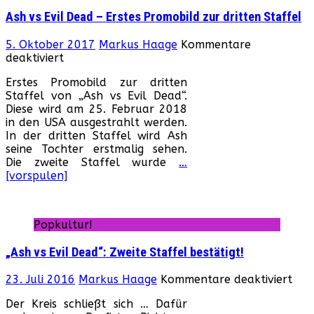
Ash vs Evil Dead – Erstes Promobild zur dritten Staffel
5. Oktober 2017
Markus Haage
Kommentare
für
deaktiviert
Ash
Erstes Promobild zur dritten
vs
Staffel von „Ash vs Evil Dead“.
Evil
Diese wird am 25. Februar 2018
Dead
in den USA ausgestrahlt werden.
–
In der dritten Staffel wird Ash
Erstes
seine Tochter erstmalig sehen.
Promobild
Die zweite Staffel wurde
…
zur
[vorspulen]
dritten
Staffel
Popkultur!
„Ash vs Evil Dead“: Zweite Staffel bestätigt!
für
23. Juli 2016
Markus Haage
Kommentare deaktiviert
„As
Der Kreis schließt sich … Dafür
vs