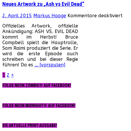
zur
Neues Artwork zu „Ash vs Evil Dead“
neu
„Ta
für
2. April 2015
Markus Haage
Kommentare deaktiviert
der
Neu
Teu
Offizielles Artwork, offizielle
Art
Seri
Ankündigung: ASH VS. EVIL DEAD
zu
kommt im Herbst! Bruce
„As
Campbell spielt die Hauptrolle,
vs
Sam Raimi produziert die Serie. Er
Evil
wird die erste Episode auch
Dea
schreiben und bei dieser Regie
führen! Da es
… [vorspulen]
Seitennummerierung
1
2
»
der
FOLGE NEON ZOMBIE® AUF FACEBOOK!
Beiträge
FOLGE NEON MIDNIGHT® AUF FACEBOOK!
DIE AKTUELLE PRINT-AUSGABE!