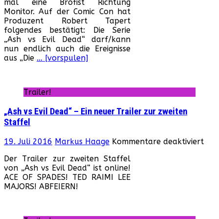
mal eine Brofist Richtung
Evil
Monitor. Auf der Comic Con hat
Dea
Produzent Robert Tapert
Zwe
folgendes bestätigt: Die Serie
Staf
„Ash vs Evil Dead“ darf/kann
best
nun endlich auch die Ereignisse
aus „Die
… [vorspulen]
Trailer!
„Ash vs Evil Dead“ – Ein neuer Trailer zur zweiten
Staffel
für
19. Juli 2016
Markus Haage
Kommentare deaktiviert
„As
Der Trailer zur zweiten Staffel
vs
von „Ash vs Evil Dead“ ist online!
Evil
ACE OF SPADES! TED RAIMI LEE
Dea
MAJORS! ABFEIERN!
–
Ein
neu
Trai