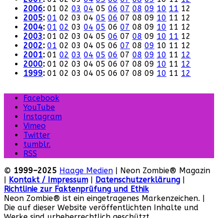
2006
:
01
02
03
04
05
06
07
08
09
10
11
12
2005
:
01
02
03
04
05
06
07
08
09
10
11
12
2004
:
01
02
03
04
05
06
07
08
09
10
11
12
2003
:
01
02
03
04
05
06
07
08
09
10
11
12
2002
:
01
02
03
04
05
06
07
08
09
10
11
12
2001
:
01
02
03
04
05
06
07
08
09
10
11
12
2000
:
01
02
03
04
05
06
07
08
09
10
11
12
1999
:
01
02
03
04
05
06
07
08
09
10
11
12
Facebook
YouTube
Instagram
Vimeo
Twitter
tumblr.
RSS
©
1999–2025
Haage Medien
| Neon Zombie® Magazin
|
Kontakt / Impressum
|
Datenschutzerklärung
|
Richtlinie zur Faktenprüfung und Ethik
Neon Zombie® ist ein eingetragenes Markenzeichen. |
Die auf dieser Website veröffentlichten Inhalte und
Werke sind urheberrechtlich geschützt.