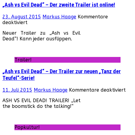
„Ash vs Evil Dead“ – Der zweite Trailer ist online!
23. August 2015
Markus Haage
Kommentare
für
deaktiviert
„Ash
Neuer Trailer zu „Ash vs Evil
vs
Dead“! Kann jeder ausflippen.
Evil
Dead“
–
Der
Trailer!
zweite
Trailer
„Ash vs Evil Dead“ – Der Trailer zur neuen „Tanz der
ist
Teufel“-Serie!
online!
für
11. Juli 2015
Markus Haage
Kommentare deaktiviert
„As
ASH VS EVIL DEAD! TRAILER! „Let
vs
the boomstick do the talking!“
Evil
Dea
–
Der
Popkultur!
Trai