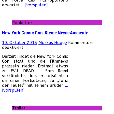
de Force des Fun-Splatters
Puppe
erwartet
… [vorspulen]
für
Zuhause!
Popkultur!
New York Comic Con: Kleine News-Ausbeute
10. Oktober 2015
Markus Haage
Kommentare
für
deaktiviert
New
Derzeit findet die New York Comic
York
Con statt und die Filmnews
Comic
prasseln nieder. Erstmal etwas
Con:
zu EVIL DEAD. – Sam Raimi
Kleine
verkündete, dass er tatsächlich
News-
an einer Fortsetzung zu „Tanz
Ausbeute
der Teufel“ mit seinem Bruder
…
[vorspulen]
Trailer!