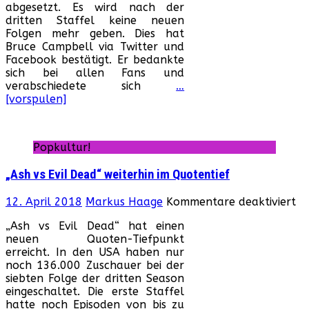
abgesetzt. Es wird nach der
Ev
dritten Staffel keine neuen
De
Folgen mehr geben. Dies hat
wu
Bruce Campbell via Twitter und
ab
Facebook bestätigt. Er bedankte
sich bei allen Fans und
verabschiedete sich
…
[vorspulen]
Popkultur!
„Ash vs Evil Dead“ weiterhin im Quotentief
fü
12. April 2018
Markus Haage
Kommentare deaktiviert
„A
„Ash vs Evil Dead“ hat einen
vs
neuen Quoten-Tiefpunkt
Ev
erreicht. In den USA haben nur
De
noch 136.000 Zuschauer bei der
we
siebten Folge der dritten Season
im
eingeschaltet. Die erste Staffel
Qu
hatte noch Episoden von bis zu