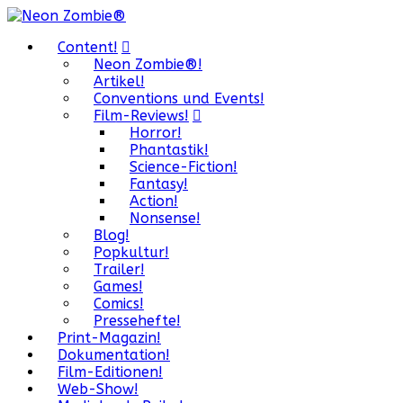
Content!
Neon Zombie®!
Artikel!
Conventions und Events!
Film-Reviews!
Horror!
Phantastik!
Science-Fiction!
Fantasy!
Action!
Nonsense!
Blog!
Popkultur!
Trailer!
Games!
Comics!
Pressehefte!
Print-Magazin!
Dokumentation!
Film-Editionen!
Web-Show!