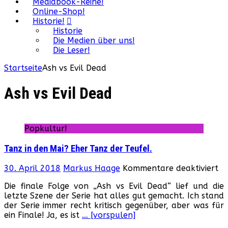
Mediabook-Reihe!
Online-Shop!
Historie!
Historie
Die Medien über uns!
Die Leser!
Startseite
Ash vs Evil Dead
Ash vs Evil Dead
Popkultur!
Tanz in den Mai? Eher Tanz der Teufel.
fü
30. April 2018
Markus Haage
Kommentare deaktiviert
Ta
Die finale Folge von „Ash vs Evil Dead“ lief und die
in
letzte Szene der Serie hat alles gut gemacht. Ich stand
de
der Serie immer recht kritisch gegenüber, aber was für
Ma
ein Finale! Ja, es ist
… [vorspulen]
Eh
Ta