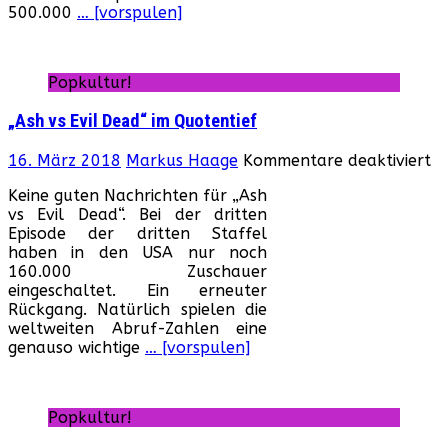
500.000
… [vorspulen]
Popkultur!
„Ash vs Evil Dead“ im Quotentief
fü
16. März 2018
Markus Haage
Kommentare deaktiviert
„A
Keine guten Nachrichten für „Ash
vs
vs Evil Dead“. Bei der dritten
Ev
Episode der dritten Staffel
D
haben in den USA nur noch
im
160.000 Zuschauer
Qu
eingeschaltet. Ein erneuter
Rückgang. Natürlich spielen die
weltweiten Abruf-Zahlen eine
genauso wichtige
… [vorspulen]
Popkultur!