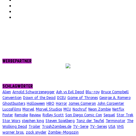
Twitter
tumblr.
RSS
WERBEPARTNER
SCHLAGWÖRTER
Alien
Arnold Schwarzenegger
Ash vs Evil Dead
Blu-ray
Bruce Campbell
Convention
Dawn of the Dead
DCEU
Game of Thrones
George A. Romero
Ghostbusters
Halloween
HBO
Horror
James Cameron
John Carpenter
LucasFilms
Marvel
Marvel Studios
MCU
Nachruf
Neon Zombie
Netflix
Poster
Remake
Review
Ridley Scott
San Diego Comic Con
Sequel
Star Trek
Star Wars
stephen king
Steven Spielberg
Tanz der Teufel
Terminator
The
Walking Dead
Trailer
TrashZombies.de
TV-Serie
TV-Series
USA
VHS
warner bros.
zack snyder
Zombie-Magazin