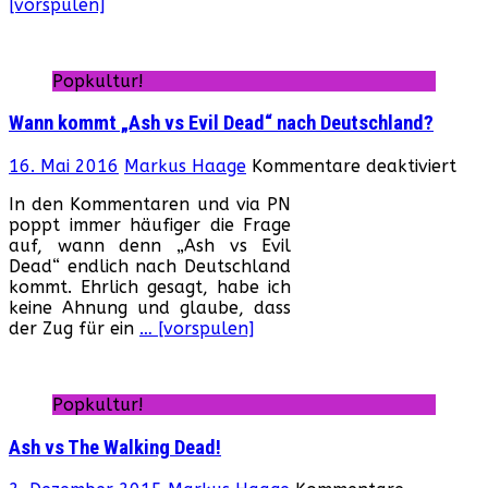
[vorspulen]
US
als
Blu
ray
Popkultur!
her
Wann kommt „Ash vs Evil Dead“ nach Deutschland?
für
16. Mai 2016
Markus Haage
Kommentare deaktiviert
Wa
In den Kommentaren und via PN
ko
poppt immer häufiger die Frage
„As
auf, wann denn „Ash vs Evil
vs
Dead“ endlich nach Deutschland
Evil
kommt. Ehrlich gesagt, habe ich
Dea
keine Ahnung und glaube, dass
nac
der Zug für ein
… [vorspulen]
Deu
Popkultur!
Ash vs The Walking Dead!