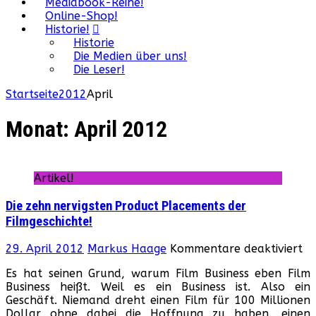
Mediabook-Reihe!
Online-Shop!
Historie!
Historie
Die Medien über uns!
Die Leser!
Startseite
2012
April
Monat:
April 2012
Artikel!
Die zehn nervigsten Product Placements der
Filmgeschichte!
fü
29. April 2012
Markus Haage
Kommentare deaktiviert
Di
Es hat seinen Grund, warum Film Business eben Film
ze
Business heißt. Weil es ein Business ist. Also ein
ne
Geschäft. Niemand dreht einen Film für 100 Millionen
Pr
Dollar ohne dabei die Hoffnung zu haben, einen
Pl