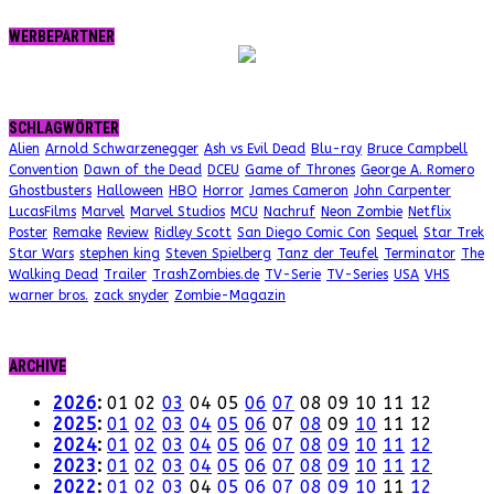
WERBEPARTNER
SCHLAGWÖRTER
Alien
Arnold Schwarzenegger
Ash vs Evil Dead
Blu-ray
Bruce Campbell
Convention
Dawn of the Dead
DCEU
Game of Thrones
George A. Romero
Ghostbusters
Halloween
HBO
Horror
James Cameron
John Carpenter
LucasFilms
Marvel
Marvel Studios
MCU
Nachruf
Neon Zombie
Netflix
Poster
Remake
Review
Ridley Scott
San Diego Comic Con
Sequel
Star Trek
Star Wars
stephen king
Steven Spielberg
Tanz der Teufel
Terminator
The
Walking Dead
Trailer
TrashZombies.de
TV-Serie
TV-Series
USA
VHS
warner bros.
zack snyder
Zombie-Magazin
ARCHIVE
2026
:
01
02
03
04
05
06
07
08
09
10
11
12
2025
:
01
02
03
04
05
06
07
08
09
10
11
12
2024
:
01
02
03
04
05
06
07
08
09
10
11
12
2023
:
01
02
03
04
05
06
07
08
09
10
11
12
2022
:
01
02
03
04
05
06
07
08
09
10
11
12