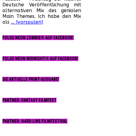
Deutsche Veröffentlichung mit
Ans
alternativen Mix des genialen
bei
Main Themes. Ich habe den Mix
Nac
als
… [vorspulen]
FOLGE NEON ZOMBIE® AUF FACEBOOK!
FOLGE NEON MIDNIGHT® AUF FACEBOOK!
DIE AKTUELLE PRINT-AUSGABE!
PARTNER: FANTASY FILMFEST
PARTNER: HARD:LINE FILMFESTIVAL