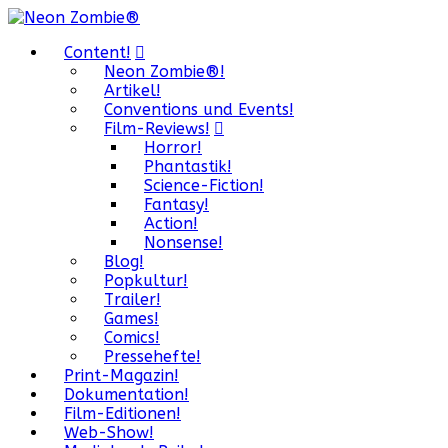
Content!
Neon Zombie®!
Artikel!
Conventions und Events!
Film-Reviews!
Horror!
Phantastik!
Science-Fiction!
Fantasy!
Action!
Nonsense!
Blog!
Popkultur!
Trailer!
Games!
Comics!
Pressehefte!
Print-Magazin!
Dokumentation!
Film-Editionen!
Web-Show!