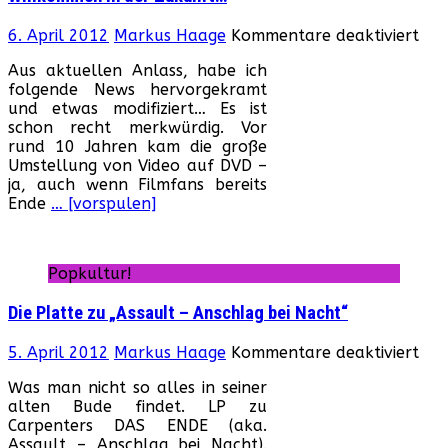
für
6. April 2012
Markus Haage
Kommentare deaktiviert
Wil
Aus aktuellen Anlass, habe ich
in
folgende News hervorgekramt
der
und etwas modifiziert… Es ist
Zuk
schon recht merkwürdig. Vor
rund 10 Jahren kam die große
Umstellung von Video auf DVD –
ja, auch wenn Filmfans bereits
Ende
… [vorspulen]
Popkultur!
Die Platte zu „Assault – Anschlag bei Nacht“
für
5. April 2012
Markus Haage
Kommentare deaktiviert
Die
Was man nicht so alles in seiner
Pla
alten Bude findet. LP zu
zu
Carpenters DAS ENDE (aka.
„As
Assault – Anschlag bei Nacht).
–