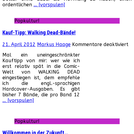
ordentlichen
… [vorspulen]
de
Fi
Popkultur!
Kauf-Tipp: Walking Dead-Bände!
fü
21. April 2012
Markus Haage
Kommentare deaktiviert
Ka
Mal ein uneingeschränkter
Ti
Kauftipp von mir: wer wie ich
Wa
erst relativ spät in die Comic-
De
Welt von WALKING DEAD
Bä
eingestiegen ist, dem empfehle
ich die engl.-sprachigen
Hardcover-Ausgaben. Es gibt
bisher 7 Bände, die pro Band 12
… [vorspulen]
Popkultur!
Willkommen in der Zukunft…