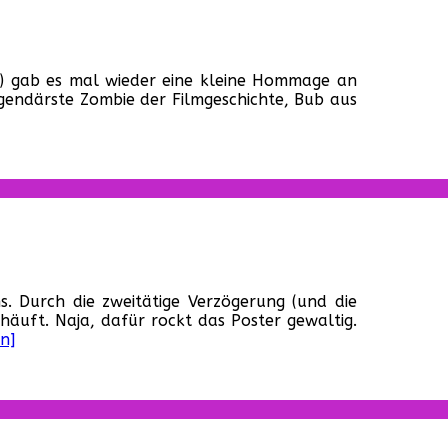
r
he
4) gab es mal wieder eine kleine Hommage an
lking
gendärste Zombie der Filmgeschichte, Bub aus
ad:
ub-
ameo!
r
ombie-
 Durch die zweitätige Verzögerung (und die
gazin:
häuft. Naja, dafür rockt das Poster gewaltig.
usgabe
n]
nd
r
rsand
uft!