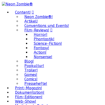
Content!
Neon Zombie®!
Artikel!
Conventions und Events!
Film-Reviews!
Horror!
Phantastik!
Science-Fiction!
Fantasy!
Action!
Nonsense!
Blog!
Popkultur!
Trailer!
Games!
Comics!
Pressehefte!
Print-Magazin!
Dokumentation!
Film-Editionen!
Web-Show!