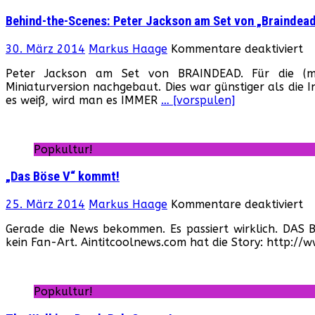
Behind-the-Scenes: Peter Jackson am Set von „Braindea
fü
30. März 2014
Markus Haage
Kommentare deaktiviert
Be
Peter Jackson am Set von BRAINDEAD. Für die (m
th
Miniaturversion nachgebaut. Dies war günstiger als die 
Sc
es weiß, wird man es IMMER
… [vorspulen]
Pe
Ja
a
Se
Popkultur!
v
„B
„Das Böse V“ kommt!
fü
25. März 2014
Markus Haage
Kommentare deaktiviert
„D
Gerade die News bekommen. Es passiert wirklich. DAS
Bö
kein Fan-Art. Aintitcoolnews.com hat die Story: http:/
V“
k
Popkultur!