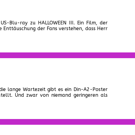
r
Halloween
 US-Blu-ray zu HALLOWEEN III. Ein Film, der
“
ie Enttäuschung der Fans verstehen, dass Herr
ommt
on
out!
ctory
bie-
die lange Wartezeit gibt es ein Din-A2-Poster
azin:
ellt. Und zwar von niemand geringeren als
sgabe
d
nn
tellt
den!