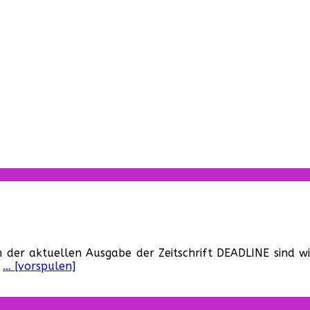
r
ombie-
n der aktuellen Ausgabe der Zeitschrift DEADLINE sind wi
gazin:
e
… [vorspulen]
rbeanzeige
r
adline