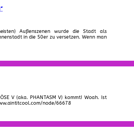
d“
r
hind-
eisten) Außenszenen wurde die Stadt als
e-
Innenstadt in die 50er zu versetzen. Wenn man
enes:
ter
ckson
m
t
on
raindead“
r
as
 BÖSE V (aka. PHANTASM V) kommt! Woah. Ist
se
/www.aintitcool.com/node/66678
ommt!