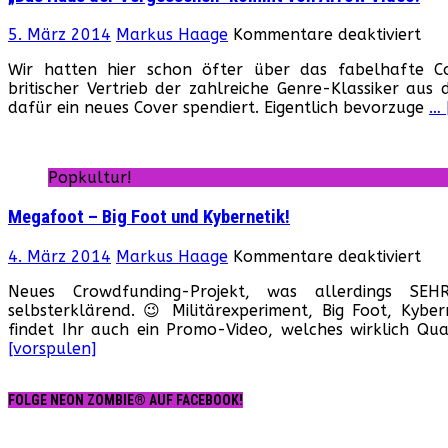
für
5. März 2014
Markus Haage
Kommentare deaktiviert
„Da
Wir hatten hier schon öfter über das fabelhafte Co
Ha
britischer Vertrieb der zahlreiche Genre-Klassiker au
der
dafür ein neues Cover spendiert. Eigentlich bevorzuge
… 
Ver
ko
vo
Ar
Popkultur!
Vid
Megafoot – Big Foot und Kybernetik!
für
4. März 2014
Markus Haage
Kommentare deaktiviert
Me
Neues Crowdfunding-Projekt, was allerdings SEH
–
selbsterklärend. 😉 Militärexperiment, Big Foot, Kybe
Big
findet Ihr auch ein Promo-Video, welches wirklich Qual
Foo
[vorspulen]
un
Kyb
FOLGE NEON ZOMBIE® AUF FACEBOOK!