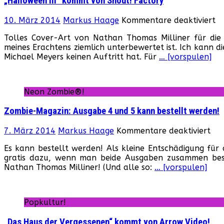
„Halloween III“ kommt von Shout! Factory
fü
10. März 2014
Markus Haage
Kommentare deaktiviert
„
Tolles Cover-Art von Nathan Thomas Milliner für die
III
meines Erachtens ziemlich unterbewertet ist. Ich kann d
k
Michael Meyers keinen Auftritt hat. Für
… [vorspulen]
v
Sh
Fa
Neon Zombie®!
Zombie-Magazin: Ausgabe 4 und 5 kann bestellt werden!
für
7. März 2014
Markus Haage
Kommentare deaktiviert
Zom
Es kann bestellt werden! Als kleine Entschädigung für 
Mag
gratis dazu, wenn man beide Ausgaben zusammen best
Au
Nathan Thomas Milliner! (Und alle so:
… [vorspulen]
4
un
5
ka
Popkultur!
bes
wer
„Das Haus der Vergessenen“ kommt von Arrow Video!