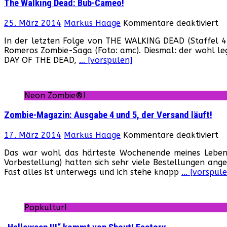
The Walking Dead: Bub-Cameo!
fü
25. März 2014
Markus Haage
Kommentare deaktiviert
T
In der letzten Folge von THE WALKING DEAD (Staffel 
Wa
Romeros Zombie-Saga (Foto: amc). Diesmal: der wohl le
De
DAY OF THE DEAD,
… [vorspulen]
B
C
Neon Zombie®!
Zombie-Magazin: Ausgabe 4 und 5, der Versand läuft!
fü
17. März 2014
Markus Haage
Kommentare deaktiviert
Z
Das war wohl das härteste Wochenende meines Lebens.
Ma
Vorbestellung) hatten sich sehr viele Bestellungen ange
A
Fast alles ist unterwegs und ich stehe knapp
… [vorspule
4
u
5,
de
Popkultur!
Ve
lä