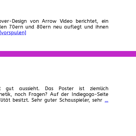
s
ver-Design von Arrow Video berichtet, ein
us
s den 70ern und 80ern neu auflegt und ihnen
[vorspulen]
gessenen“
mmt
n
row
eo!
gafoot
R gut aussieht. Das Poster ist ziemlich
rnetik, noch Fragen? Auf der Indiegogo-Seite
ität besitzt. Sehr guter Schauspieler, sehr
…
t
d
ernetik!