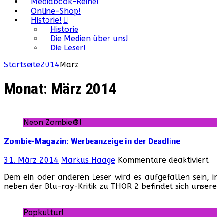
Mediabook-Reihe!
Online-Shop!
Historie!
Historie
Die Medien über uns!
Die Leser!
Startseite
2014
März
Monat:
März 2014
Neon Zombie®!
Zombie-Magazin: Werbeanzeige in der Deadline
fü
31. März 2014
Markus Haage
Kommentare deaktiviert
Z
Dem ein oder anderen Leser wird es aufgefallen sein, i
Ma
neben der Blu-ray-Kritik zu THOR 2 befindet sich unser
We
in
de
Popkultur!
De