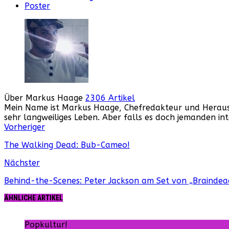
Poster
Über Markus Haage
2306 Artikel
Mein Name ist Markus Haage, Chefredakteur und Herausge
sehr langweiliges Leben. Aber falls es doch jemanden i
Webseite
Facebook
Instagram
YouTube
Vorheriger
The Walking Dead: Bub-Cameo!
Nächster
Behind-the-Scenes: Peter Jackson am Set von „Braindea
ÄHNLICHE ARTIKEL
Popkultur!