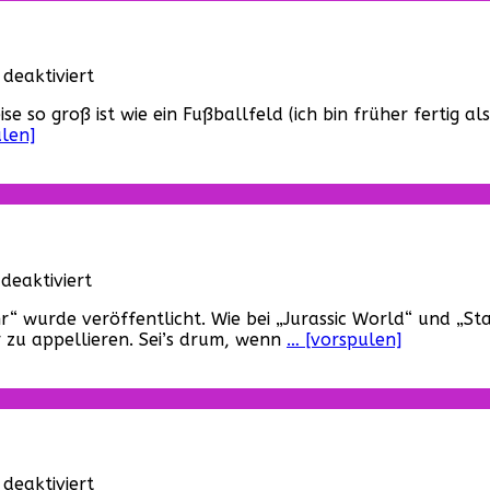
für
deaktiviert
The
e so groß ist wie ein Fußballfeld (ich bin früher fertig 
Warriors
len]
–
Das
originale
Videotheken-
Plakat
für
eaktiviert
Das
“ wurde veröffentlicht. Wie bei „Jurassic World“ und „S
erste
 zu appellieren. Sei’s drum, wenn
… [vorspulen]
Poster
zu
„Independence
Day
2“
ist
da!
für
deaktiviert