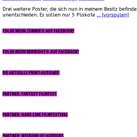
Drei weitere Poster, die sich nun in meinem Besitz befin
unentschieden. Es sollen nur 5 Plakate
… [vorspulen]
FOLGE NEON ZOMBIE® AUF FACEBOOK!
FOLGE NEON MIDNIGHT® AUF FACEBOOK!
DIE AKTUELLE PRINT-AUSGABE!
PARTNER: FANTASY FILMFEST
PARTNER: HARD:LINE FILMFESTIVAL
PARTNER: WEEKEND OF HORRORS