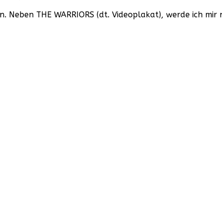
Retro-
den. Neben THE WARRIORS (dt. Videoplakat), werde ich mir 
Poster
aus
der
Videothek!