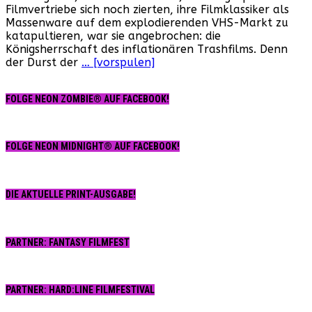
Filmvertriebe sich noch zierten, ihre Filmklassiker als
Cover
Massenware auf dem explodierenden VHS-Markt zu
–
katapultieren, war sie angebrochen: die
Teil
Königsherrschaft des inflationären Trashfilms. Denn
1:
der Durst der
… [vorspulen]
Die
englische
Sprache
FOLGE NEON ZOMBIE® AUF FACEBOOK!
–
Lieblingsspielzeug
deutscher
Titel-
FOLGE NEON MIDNIGHT® AUF FACEBOOK!
Konstrukteure!
DIE AKTUELLE PRINT-AUSGABE!
PARTNER: FANTASY FILMFEST
PARTNER: HARD:LINE FILMFESTIVAL