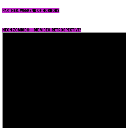
PARTNER: WEEKEND OF HORRORS
NEON ZOMBIE® – DIE VIDEO-RETROSPEKTIVE!