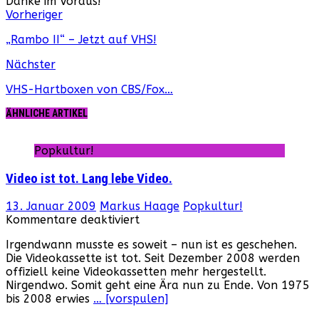
Danke im Voraus!
Webseite
Facebook
Instagram
YouTube
Vorheriger
„Rambo II“ – Jetzt auf VHS!
Nächster
VHS-Hartboxen von CBS/Fox…
ÄHNLICHE ARTIKEL
Popkultur!
Video ist tot. Lang lebe Video.
13. Januar 2009
Markus Haage
Popkultur!
für
Kommentare deaktiviert
Video
Irgendwann musste es soweit – nun ist es geschehen.
ist
Die Videokassette ist tot. Seit Dezember 2008 werden
tot.
offiziell keine Videokassetten mehr hergestellt.
Lang
Nirgendwo. Somit geht eine Ära nun zu Ende. Von 1975
lebe
bis 2008 erwies
… [vorspulen]
Video.