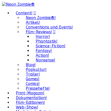
Content!
Neon Zombie®!
Artikel!
Conventions und Events!
Film-Reviews!
Horror!
Phantastik!
Science-Fiction!
Fantasy!
Action!
Nonsense!
Blog!
Popkultur!
Trailer!
Games!
Comics!
Pressehefte!
Print-Magazin!
Dokumentation!
Film-Editionen!
Web-Show!