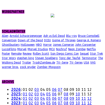
WERBEPARTNER
SCHLAGWÖRTER
Alien
Arnold Schwarzenegger
Ash vs Evil Dead
Blu-ray
Bruce Campbell
Convention
Dawn of the Dead
DCEU
Game of Thrones
George A. Romero
Ghostbusters
Halloween
HBO
Horror
James Cameron
John Carpenter
LucasFilms
Marvel
Marvel Studios
MCU
Nachruf
Neon Zombie
Netflix
Poster
Remake
Review
Ridley Scott
San Diego Comic Con
Sequel
Star Trek
Star Wars
stephen king
Steven Spielberg
Tanz der Teufel
Terminator
The
Walking Dead
Trailer
TrashZombies.de
TV-Serie
TV-Series
USA
VHS
warner bros.
zack snyder
Zombie-Magazin
ARCHIVE
2026
:
01
02
03
04
05
06
07
08
09
10
11
12
2025
:
01
02
03
04
05
06
07
08
09
10
11
12
2024
:
01
02
03
04
05
06
07
08
09
10
11
12
2023
:
01
02
03
04
05
06
07
08
09
10
11
12