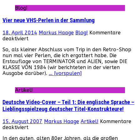
Blog!
Vier neue VHS-Perlen in der Sammlung
18. April 2014
Markus Haage
Blog!
Kommentare
für
deaktiviert
Vier
So, als kleiner Abschluss vom Trip in den Retro-Shop
neue
nun mal vier Perlen, die ich ergattert habe. Die
VHS-
Erstauflage von TERMINATOR und ALIEN, sowie DIE
Perlen
KLASSE VON 1984 (wir berichteten in der vierten
in
Ausgabe darüber).
… [vorspulen]
der
Sammlung
Artikel!
Deutsche Video-Cover – Teil 1: Die englische Sprache –
Lieblingsspielzeug deutscher Titel-Konstrukteure!
15. August 2007
Markus Haage
Artikel!
Kommentare
für
deaktiviert
Deutsche
In den guten, alten 80er Jahren, als die großen
Video-