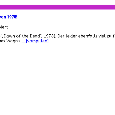
of
the
Dead“
von 1978!
liest
das
für
iert
Zombie-
„Zombie“
Magazin
(„Dawn of the Dead“, 1978). Der leider ebenfalls viel zu 
–
rmes Wagnis
… [vorspulen]
Deutscher
Trailer
zu
Romeros
Kult-
Klassiker
von
1978!