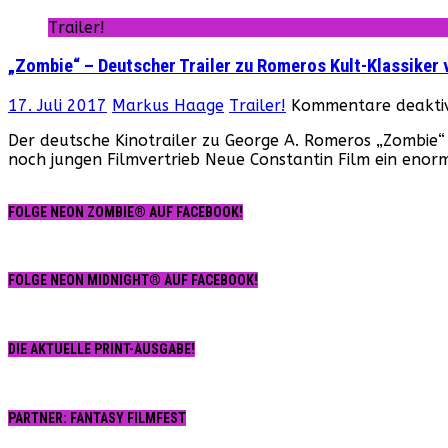
Trailer!
„Zombie“ – Deutscher Trailer zu Romeros Kult-Klassiker 
17. Juli 2017
Markus Haage
Trailer!
Kommentare deaktiv
Der deutsche Kinotrailer zu George A. Romeros „Zombie“ 
noch jungen Filmvertrieb Neue Constantin Film ein eno
FOLGE NEON ZOMBIE® AUF FACEBOOK!
FOLGE NEON MIDNIGHT® AUF FACEBOOK!
DIE AKTUELLE PRINT-AUSGABE!
PARTNER: FANTASY FILMFEST