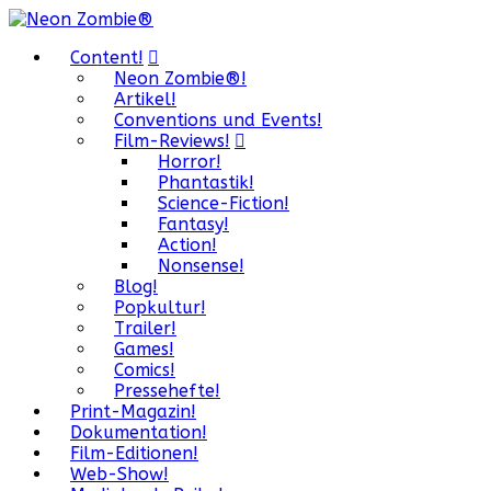
Content!
Neon Zombie®!
Artikel!
Conventions und Events!
Film-Reviews!
Horror!
Phantastik!
Science-Fiction!
Fantasy!
Action!
Nonsense!
Blog!
Popkultur!
Trailer!
Games!
Comics!
Pressehefte!
Print-Magazin!
Dokumentation!
Film-Editionen!
Web-Show!