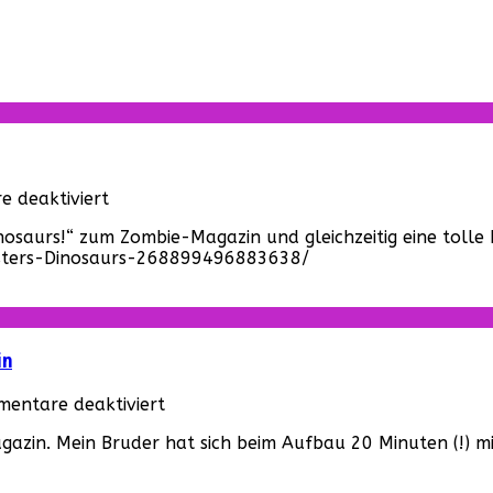
für
 deaktiviert
Der
nosaurs!“ zum Zombie-Magazin und gleichzeitig eine toll
Zombie
nsters-Dinosaurs-268899496883638/
wird
zum
ZOMBIE!
in
für
entare deaktiviert
Jim
zin. Mein Bruder hat sich beim Aufbau 20 Minuten (!) mit
Krut
aus
„Dawn