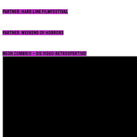
PARTNER: HARD:LINE FILMFESTIVAL
PARTNER: WEEKEND OF HORRORS
NEON ZOMBIE® – DIE VIDEO-RETROSPEKTIVE!