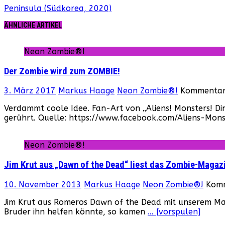
Peninsula (Südkorea, 2020)
ÄHNLICHE ARTIKEL
Neon Zombie®!
Der Zombie wird zum ZOMBIE!
3. März 2017
Markus Haage
Neon Zombie®!
Kommentare
Verdammt coole Idee. Fan-Art von „Aliens! Monsters! Di
gerührt. Quelle: https://www.facebook.com/Aliens-Mo
Neon Zombie®!
Jim Krut aus „Dawn of the Dead“ liest das Zombie-Magaz
10. November 2013
Markus Haage
Neon Zombie®!
Komm
Jim Krut aus Romeros Dawn of the Dead mit unserem Maga
Bruder ihn helfen könnte, so kamen
… [vorspulen]