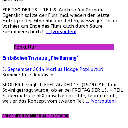
Jason
FREITAG DER 13 – TEIL 8. Auch so ’ne Granate …
takes
Eigentlich sollte der Film (mal wieder) der letzte
Manhattan
Eintrag in der Filmreihe darstellen, weswegen Jason
–
Vorhees am Ende des Films auch durch Säure
Ein
zusammenschmilzt.
… [vorspulen]
Teaser
Poster
für
Popkultur!
die
Ewigkeit!
Ein bißchen Trivia zu „The Burning“
3. September 2014
Markus Haage
Popkultur!
für
Kommentare deaktiviert
Ein
SPOILER bezüglich FREITAG DER 13. (1979): Als Tom
bißchen
Savini gefragt wurde, ob er bei FREITAG DER 13. – TEIL
Trivia
2 abermals die SFX umsetzen möchte, lehnte er ab,
zu
weil er das Konzept vom zweiten Teil
… [vorspulen]
„The
Burning“
FOLGE NEON ZOMBIE® AUF FACEBOOK!