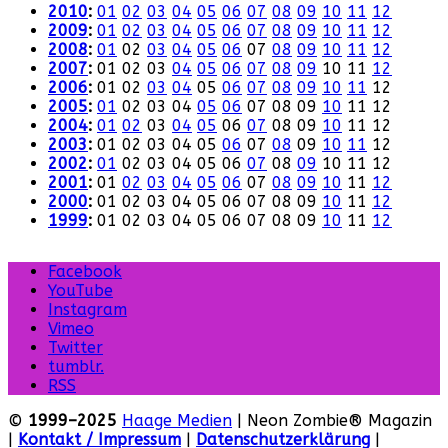
2010
:
01
02
03
04
05
06
07
08
09
10
11
12
2009
:
01
02
03
04
05
06
07
08
09
10
11
12
2008
:
01
02
03
04
05
06
07
08
09
10
11
12
2007
:
01
02
03
04
05
06
07
08
09
10
11
12
2006
:
01
02
03
04
05
06
07
08
09
10
11
12
2005
:
01
02
03
04
05
06
07
08
09
10
11
12
2004
:
01
02
03
04
05
06
07
08
09
10
11
12
2003
:
01
02
03
04
05
06
07
08
09
10
11
12
2002
:
01
02
03
04
05
06
07
08
09
10
11
12
2001
:
01
02
03
04
05
06
07
08
09
10
11
12
2000
:
01
02
03
04
05
06
07
08
09
10
11
12
1999
:
01
02
03
04
05
06
07
08
09
10
11
12
Facebook
YouTube
Instagram
Vimeo
Twitter
tumblr.
RSS
©
1999–2025
Haage Medien
| Neon Zombie® Magazin
|
Kontakt / Impressum
|
Datenschutzerklärung
|