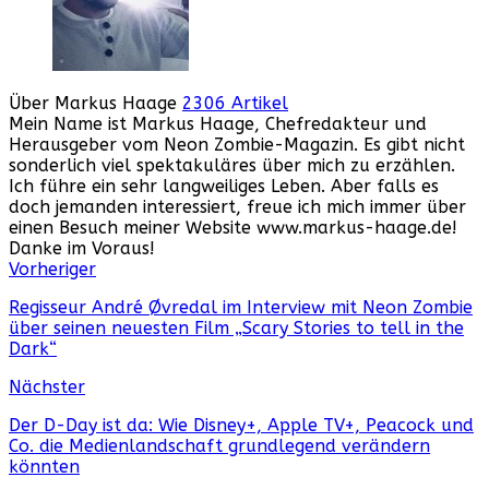
Über Markus Haage
2306 Artikel
Mein Name ist Markus Haage, Chefredakteur und
Herausgeber vom Neon Zombie-Magazin. Es gibt nicht
sonderlich viel spektakuläres über mich zu erzählen.
Ich führe ein sehr langweiliges Leben. Aber falls es
doch jemanden interessiert, freue ich mich immer über
einen Besuch meiner Website www.markus-haage.de!
Danke im Voraus!
Webseite
Facebook
Instagram
YouTube
Vorheriger
Regisseur André Øvredal im Interview mit Neon Zombie
über seinen neuesten Film „Scary Stories to tell in the
Dark“
Nächster
Der D-Day ist da: Wie Disney+, Apple TV+, Peacock und
Co. die Medienlandschaft grundlegend verändern
könnten