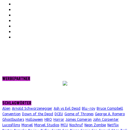
Facebook
YouTube
Instagram
Vimeo
Twitter
tumblr.
RSS
WERBEPARTNER
SCHLAGWÖRTER
Alien
Arnold Schwarzenegger
Ash vs Evil Dead
Blu-ray
Bruce Campbell
Convention
Dawn of the Dead
DCEU
Game of Thrones
George A. Romero
Ghostbusters
Halloween
HBO
Horror
James Cameron
John Carpenter
LucasFilms
Marvel
Marvel Studios
MCU
Nachruf
Neon Zombie
Netflix