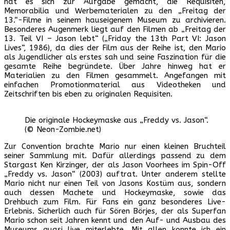
hat es sich zur Aufgabe gemacht, die Requisiten,
Memorabilia und Werbematerialen zu den „Freitag der
13.“-Filme in seinem hauseigenem Museum zu archivieren.
Besonderes Augenmerk liegt auf den Filmen ab „Freitag der
13. Teil VI – Jason lebt“ („Friday the 13th Part VI: Jason
Lives“, 1986), da dies der Film aus der Reihe ist, den Mario
als Jugendlicher als erstes sah und seine Faszination für die
gesamte Reihe begründete. Über Jahre hinweg hat er
Materialien zu den Filmen gesammelt. Angefangen mit
einfachen Promotionmaterial aus Videotheken und
Zeitschriften bis eben zu originalen Requisiten.
Die originale Hockeymaske aus „Freddy vs. Jason“.
(© Neon-Zombie.net)
Zur Convention brachte Mario nur einen kleinen Bruchteil
seiner Sammlung mit. Dafür allerdings passend zu dem
Stargast Ken Kirzinger, der als Jason Voorhees im Spin-Off
„Freddy vs. Jason“ (2003) auftrat. Unter anderem stellte
Mario nicht nur einen Teil von Jasons Kostüm aus, sondern
auch dessen Machete und Hockeymaske, sowie das
Drehbuch zum Film. Für Fans ein ganz besonderes Live-
Erlebnis. Sicherlich auch für Sören Börjes, der als Superfan
Mario schon seit Jahren kennt und den Auf- und Ausbau des
Museums quasi live miterlebte. Mit allen konnte ich ein