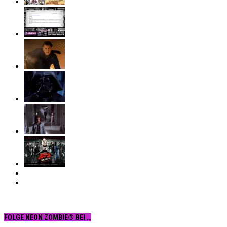
FOLGE NEON ZOMBIE® BEI …