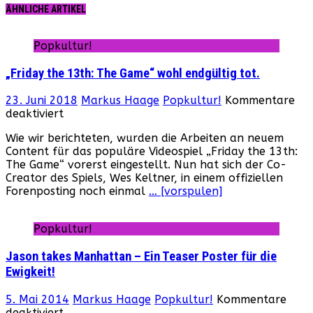
ÄHNLICHE ARTIKEL
Popkultur!
„Friday the 13th: The Game“ wohl endgültig tot.
23. Juni 2018
Markus Haage
Popkultur!
Kommentare
für
deaktiviert
„Friday
Wie wir berichteten, wurden die Arbeiten an neuem
the
Content für das populäre Videospiel „Friday the 13th:
13th:
The Game“ vorerst eingestellt. Nun hat sich der Co-
The
Creator des Spiels, Wes Keltner, in einem offiziellen
Game“
Forenposting noch einmal
… [vorspulen]
wohl
endgültig
tot.
Popkultur!
Jason takes Manhattan – Ein Teaser Poster für die
Ewigkeit!
5. Mai 2014
Markus Haage
Popkultur!
Kommentare
für
deaktiviert