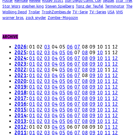
Poster
Remake
Review
Ridley Scott
San Diego Comic Con
Sequel
Star Trek
Star Wars
stephen king
Steven Spielberg
Tanz der Teufel
Terminator
The
Walking Dead
Trailer
TrashZombies.de
TV-Serie
TV-Series
USA
VHS
warner bros.
zack snyder
Zombie-Magazin
ARCHIVE
2026
:
01
02
03
04
05
06
07
08
09
10
11
12
2025
:
01
02
03
04
05
06
07
08
09
10
11
12
2024
:
01
02
03
04
05
06
07
08
09
10
11
12
2023
:
01
02
03
04
05
06
07
08
09
10
11
12
2022
:
01
02
03
04
05
06
07
08
09
10
11
12
2021
:
01
02
03
04
05
06
07
08
09
10
11
12
2020
:
01
02
03
04
05
06
07
08
09
10
11
12
2019
:
01
02
03
04
05
06
07
08
09
10
11
12
2018
:
01
02
03
04
05
06
07
08
09
10
11
12
2017
:
01
02
03
04
05
06
07
08
09
10
11
12
2016
:
01
02
03
04
05
06
07
08
09
10
11
12
2015
:
01
02
03
04
05
06
07
08
09
10
11
12
2014
:
01
02
03
04
05
06
07
08
09
10
11
12
2013
:
01
02
03
04
05
06
07
08
09
10
11
12
2012
:
01
02
03
04
05
06
07
08
09
10
11
12
2011
:
01
02
03
04
05
06
07
08
09
10
11
12