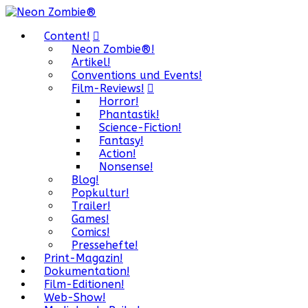
Content!
Neon Zombie®!
Artikel!
Conventions und Events!
Film-Reviews!
Horror!
Phantastik!
Science-Fiction!
Fantasy!
Action!
Nonsense!
Blog!
Popkultur!
Trailer!
Games!
Comics!
Pressehefte!
Print-Magazin!
Dokumentation!
Film-Editionen!
Web-Show!