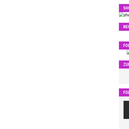
SH
NE
FO
ZU
FO