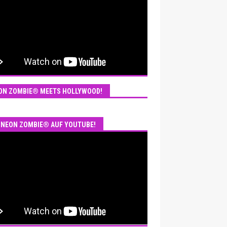
ON ZOMBIE® MEETS HOLLYWOOD!
NEON ZOMBIE® AUF YOUTUBE!