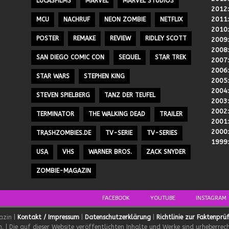
LUCASFILMS
MARVEL
MARVEL STUDIOS
2012
2011
MCU
NACHRUF
NEON ZOMBIE
NETFLIX
2010
POSTER
REMAKE
REVIEW
RIDLEY SCOTT
2009
2008
SAN DIEGO COMIC CON
SEQUEL
STAR TREK
2007
2006
STAR WARS
STEPHEN KING
2005
2004
STEVEN SPIELBERG
TANZ DER TEUFEL
2003
2002
TERMINATOR
THE WALKING DEAD
TRAILER
2001
2000
TRASHZOMBIES.DE
TV-SERIE
TV-SERIES
1999
USA
VHS
WARNER BROS.
ZACK SNYDER
ZOMBIE-MAGAZIN
FACEBOOK
YOUTUBE
INSTAGRAM
azin |
Kontakt / Impressum
|
Datenschutzerklärung
|
Richtlinie zur Faktenprü
 | Die auf dieser Website veröffentlichten Inhalte und Werke sind urheberrech