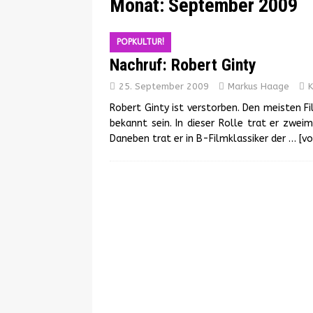
Monat:
September 2009
POPKULTUR!
Nachruf: Robert Ginty
25. September 2009
Markus Haage
K
Robert Ginty ist verstorben. Den meisten F
bekannt sein. In dieser Rolle trat er zwe
Daneben trat er in B-Filmklassiker der
… [vo