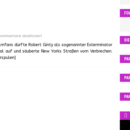
FO
ommentare deaktiviert
DI
ilmfans dürfte Robert Ginty als sogenannter Exterminator
imal auf und säuberte New Yorks Straßen vom Verbrechen.
rspulen]
PA
PA
PA