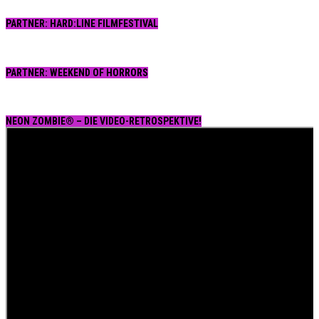
PARTNER: HARD:LINE FILMFESTIVAL
PARTNER: WEEKEND OF HORRORS
NEON ZOMBIE® – DIE VIDEO-RETROSPEKTIVE!