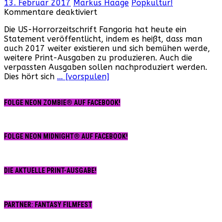
13. Februar 2017
Markus Haage
Popkultur!
für
Kommentare deaktiviert
Update
Die US-Horrorzeitschrift Fangoria hat heute ein
zur
Statement veröffentlicht, indem es heißt, dass man
Lage
auch 2017 weiter existieren und sich bemühen werde,
der
weitere Print-Ausgaben zu produzieren. Auch die
Fangoria
verpassten Ausgaben sollen nachproduziert werden.
Dies hört sich
… [vorspulen]
FOLGE NEON ZOMBIE® AUF FACEBOOK!
FOLGE NEON MIDNIGHT® AUF FACEBOOK!
DIE AKTUELLE PRINT-AUSGABE!
PARTNER: FANTASY FILMFEST