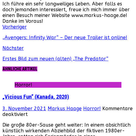
Ich führe ein sehr langweiliges Leben. Aber falls es
doch jemanden interessiert, freue ich mich immer über
einen Besuch meiner Website www.markus-haage.de!
Danke im Voraus!
Webseite
Facebook
Instagram
YouTube
Vorheriger
„Avengers: Infinity War“ – Der neue Trailer ist online!
Nächster
Erstes Bild zum neuen (alten) „The Predator“
ÄHNLICHE ARTIKEL
Horror!
„Vicious Fun“ (Kanada, 2020)
3. November 2021
Markus Haage
Horror!
Kommentare
für
deaktiviert
„Vicious
Die große 80er-Sause geht weiter: In einem absichtlich
Fun“
künstlich wirkenden Abziehbild der fiktiven 1980er-
(Kanada,