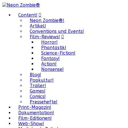
Content!
Neon Zombie®!
Artikel!
Conventions und Events!
Film-Reviews!
Horror!
Phantastik!
Science-Fiction!
Fantasy!
Action!
Nonsense!
Blog!
Popkultur!
Trailer!
Games!
Comics!
Pressehefte!
Print-Magazin!
Dokumentation!
Film-Editionen!
Web-Show!