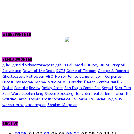
WERBEPARTNER
SCHLAGWÖRTER
Alien
Arnold Schwarzenegger
Ash vs Evil Dead
Blu-ray
Bruce Campbell
Convention
Dawn of the Dead
DCEU
Game of Thrones
George A. Romero
Ghostbusters
Halloween
HBO
Horror
James Cameron
John Carpenter
LucasFilms
Marvel
Marvel Studios
MCU
Nachruf
Neon Zombie
Netflix
Poster
Remake
Review
Ridley Scott
San Diego Comic Con
Sequel
Star Trek
Star Wars
stephen king
Steven Spielberg
Tanz der Teufel
Terminator
The
Walking Dead
Trailer
TrashZombies.de
TV-Serie
TV-Series
USA
VHS
warner bros.
zack snyder
Zombie-Magazin
ARCHIVE
2026
:
01
02
03
04
05
06
07
08
09
10
11
12