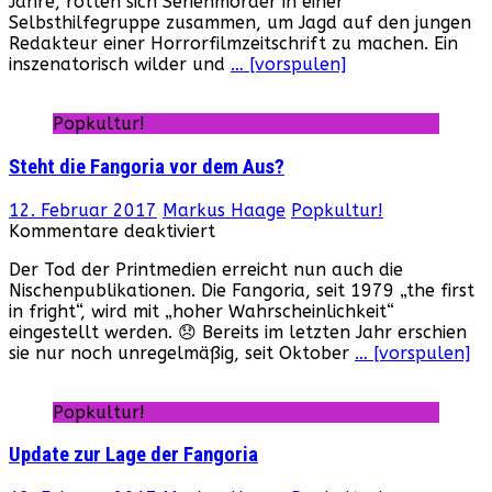
Jahre, rotten sich Serienmörder in einer
2020)
Selbsthilfegruppe zusammen, um Jagd auf den jungen
Redakteur einer Horrorfilmzeitschrift zu machen. Ein
inszenatorisch wilder und
… [vorspulen]
Popkultur!
Steht die Fangoria vor dem Aus?
12. Februar 2017
Markus Haage
Popkultur!
für
Kommentare deaktiviert
Steht
Der Tod der Printmedien erreicht nun auch die
die
Nischenpublikationen. Die Fangoria, seit 1979 „the first
Fangoria
in fright“, wird mit „hoher Wahrscheinlichkeit“
vor
eingestellt werden. 😞 Bereits im letzten Jahr erschien
dem
sie nur noch unregelmäßig, seit Oktober
… [vorspulen]
Aus?
Popkultur!
Update zur Lage der Fangoria