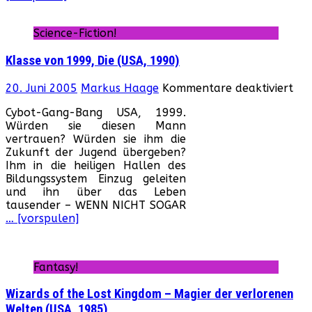
(USA,
1966)
Science-Fiction!
Klasse von 1999, Die (USA, 1990)
für
20. Juni 2005
Markus Haage
Kommentare deaktiviert
Kla
Cybot-Gang-Bang USA, 1999.
vo
Würden sie diesen Mann
199
vertrauen? Würden sie ihm die
Die
Zukunft der Jugend übergeben?
(US
Ihm in die heiligen Hallen des
199
Bildungssystem Einzug geleiten
und ihn über das Leben
tausender – WENN NICHT SOGAR
… [vorspulen]
Fantasy!
Wizards of the Lost Kingdom – Magier der verlorenen
Welten (USA, 1985)