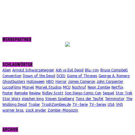
WERBEPARTNER
SCHLAGWÖRTER
Alien
Arnold Schwarzenegger
Ash vs Evil Dead
Blu-ray
Bruce Campbell
Convention
Dawn of the Dead
DCEU
Game of Thrones
George A. Romero
Ghostbusters
Halloween
HBO
Horror
James Cameron
John Carpenter
LucasFilms
Marvel
Marvel Studios
MCU
Nachruf
Neon Zombie
Netflix
Poster
Remake
Review
Ridley Scott
San Diego Comic Con
Sequel
Star Trek
Star Wars
stephen king
Steven Spielberg
Tanz der Teufel
Terminator
The
Walking Dead
Trailer
TrashZombies.de
TV-Serie
TV-Series
USA
VHS
warner bros.
zack snyder
Zombie-Magazin
ARCHIVE