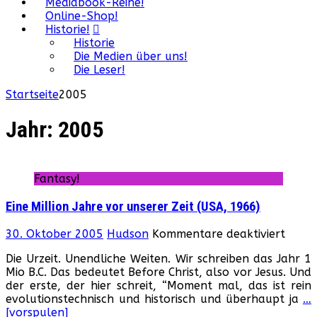
Mediabook-Reihe!
Online-Shop!
Historie!
Historie
Die Medien über uns!
Die Leser!
Startseite
2005
Jahr:
2005
Fantasy!
Eine Million Jahre vor unserer Zeit (USA, 1966)
für
30. Oktober 2005
Hudson
Kommentare deaktiviert
Eine
Die Urzeit. Unendliche Weiten. Wir schreiben das Jahr 1
Millio
Mio B.C. Das bedeutet Before Christ, also vor Jesus. Und
Jahre
der erste, der hier schreit, “Moment mal, das ist rein
vor
evolutionstechnisch und historisch und überhaupt ja
…
unser
[vorspulen]
Zeit