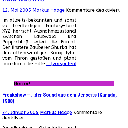
für
12. Mai 2005
Markus Haage
Kommentare deaktiviert
Wiz
Im allseits-bekannten und sonst
of
so friedfertigen Fantasy-Land
the
XYZ herrscht Ausnahmezustand!
Los
Zwischen Laubwald und
Kin
Pappschloß regiert die Furcht.
–
Der finstere Zauberer Shurka hat
Mag
den altehrwürdigen König Tylor
der
vom Thron gestoßen und plant
ver
nun durch die Hilfe
… [vorspulen]
Wel
(US
198
Horror!
Freakshow – …der Sound aus dem Jenseits (Kanada,
1988)
24. Januar 2005
Markus Haage
Kommentare
für
deaktiviert
Freakshow
Amerikanische Kleinstädte und