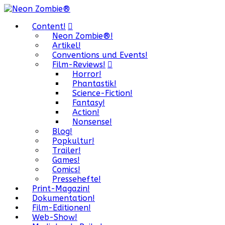
Content!
Neon Zombie®!
Artikel!
Conventions und Events!
Film-Reviews!
Horror!
Phantastik!
Science-Fiction!
Fantasy!
Action!
Nonsense!
Blog!
Popkultur!
Trailer!
Games!
Comics!
Pressehefte!
Print-Magazin!
Dokumentation!
Film-Editionen!
Web-Show!