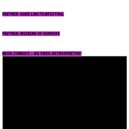
PARTNER: HARD:LINE FILMFESTIVAL
PARTNER: WEEKEND OF HORRORS
NEON ZOMBIE® – DIE VIDEO-RETROSPEKTIVE!