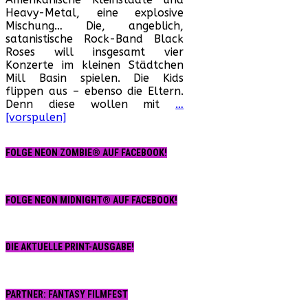
–
Heavy-Metal, eine explosive
…
Mischung… Die, angeblich,
der
satanistische Rock-Band Black
Sound
Roses will insgesamt vier
aus
Konzerte im kleinen Städtchen
dem
Mill Basin spielen. Die Kids
Jenseits
flippen aus – ebenso die Eltern.
(Kanada,
Denn diese wollen mit
…
1988)
[vorspulen]
FOLGE NEON ZOMBIE® AUF FACEBOOK!
FOLGE NEON MIDNIGHT® AUF FACEBOOK!
DIE AKTUELLE PRINT-AUSGABE!
PARTNER: FANTASY FILMFEST