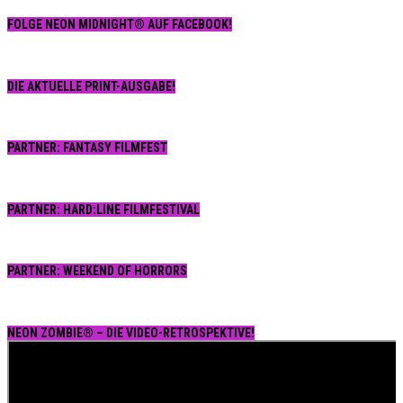
FOLGE NEON MIDNIGHT® AUF FACEBOOK!
DIE AKTUELLE PRINT-AUSGABE!
PARTNER: FANTASY FILMFEST
PARTNER: HARD:LINE FILMFESTIVAL
PARTNER: WEEKEND OF HORRORS
NEON ZOMBIE® – DIE VIDEO-RETROSPEKTIVE!