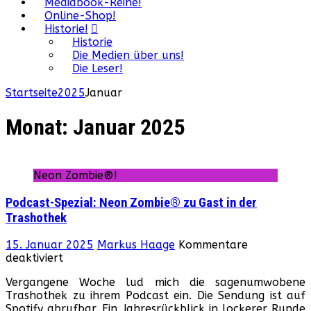
Mediabook-Reihe!
Online-Shop!
Historie!
Historie
Die Medien über uns!
Die Leser!
Startseite
2025
Januar
Monat:
Januar 2025
Neon Zombie®!
Podcast-Spezial: Neon Zombie® zu Gast in der
Trashothek
15. Januar 2025
Markus Haage
Kommentare
für
deaktiviert
Podcast-
Vergangene Woche lud mich die sagenumwobene
Spezial:
Trashothek zu ihrem Podcast ein. Die Sendung ist auf
Neon
Spotify abrufbar. Ein Jahresrückblick in lockerer Runde
Zombie®