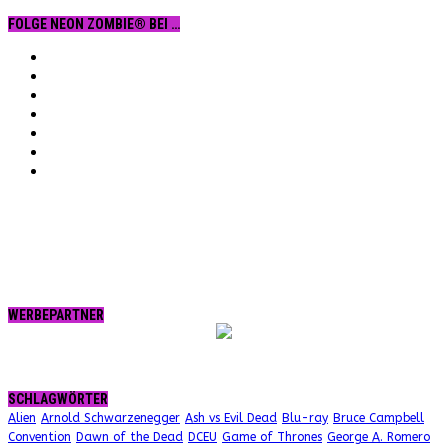
FOLGE NEON ZOMBIE® BEI …
Facebook
YouTube
Instagram
Vimeo
Twitter
tumblr.
RSS
WERBEPARTNER
SCHLAGWÖRTER
Alien
Arnold Schwarzenegger
Ash vs Evil Dead
Blu-ray
Bruce Campbell
Convention
Dawn of the Dead
DCEU
Game of Thrones
George A. Romero