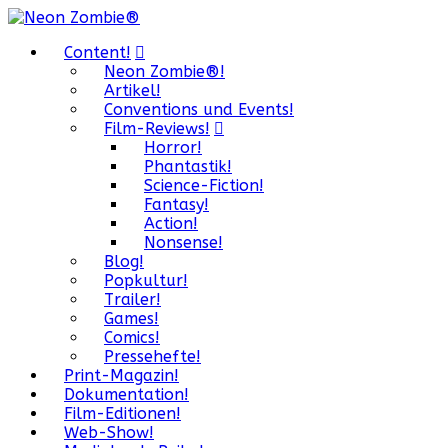
Content!
Neon Zombie®!
Artikel!
Conventions und Events!
Film-Reviews!
Horror!
Phantastik!
Science-Fiction!
Fantasy!
Action!
Nonsense!
Blog!
Popkultur!
Trailer!
Games!
Comics!
Pressehefte!
Print-Magazin!
Dokumentation!
Film-Editionen!
Web-Show!