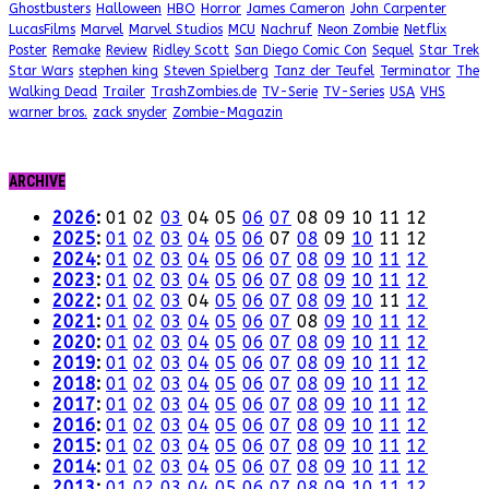
Ghostbusters
Halloween
HBO
Horror
James Cameron
John Carpenter
LucasFilms
Marvel
Marvel Studios
MCU
Nachruf
Neon Zombie
Netflix
Poster
Remake
Review
Ridley Scott
San Diego Comic Con
Sequel
Star Trek
Star Wars
stephen king
Steven Spielberg
Tanz der Teufel
Terminator
The
Walking Dead
Trailer
TrashZombies.de
TV-Serie
TV-Series
USA
VHS
warner bros.
zack snyder
Zombie-Magazin
ARCHIVE
2026
:
01
02
03
04
05
06
07
08
09
10
11
12
2025
:
01
02
03
04
05
06
07
08
09
10
11
12
2024
:
01
02
03
04
05
06
07
08
09
10
11
12
2023
:
01
02
03
04
05
06
07
08
09
10
11
12
2022
:
01
02
03
04
05
06
07
08
09
10
11
12
2021
:
01
02
03
04
05
06
07
08
09
10
11
12
2020
:
01
02
03
04
05
06
07
08
09
10
11
12
2019
:
01
02
03
04
05
06
07
08
09
10
11
12
2018
:
01
02
03
04
05
06
07
08
09
10
11
12
2017
:
01
02
03
04
05
06
07
08
09
10
11
12
2016
:
01
02
03
04
05
06
07
08
09
10
11
12
2015
:
01
02
03
04
05
06
07
08
09
10
11
12
2014
:
01
02
03
04
05
06
07
08
09
10
11
12
2013
:
01
02
03
04
05
06
07
08
09
10
11
12