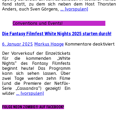
fand statt, zu dem sich neben dem Host Thorsten
zu
Anders, auch Sven Görgens,
… [vorspulen]
Gast
in
der
Conventions und Events!
Trashothek
Die Fantasy Filmfest White Nights 2025 starten durch!
f
6. Januar 2025
Markus Haage
Kommentare deaktiviert
D
Der Vorverkauf der Einzeltickets
F
für die kommenden „White
F
Nights“ des Fantasy Filmfests
W
beginnt heute! Das Programm
N
kann sich sehen lassen. Über
2
zwei Tage werden zehn Filme
s
(und die Premiere der Netflix-
d
Serie „Cassandra“) gezeigt! Ein
wilder
… [vorspulen]
FOLGE NEON ZOMBIE® AUF FACEBOOK!