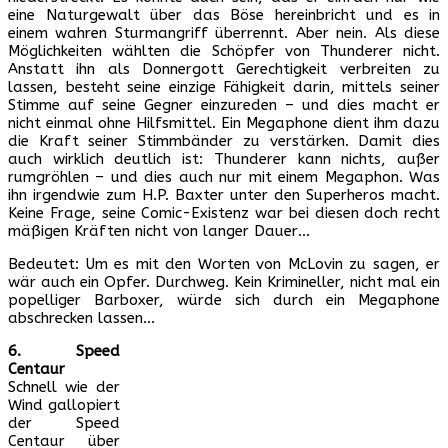
eine Naturgewalt über das Böse hereinbricht und es in
einem wahren Sturmangriff überrennt. Aber nein. Als diese
Möglichkeiten wählten die Schöpfer von Thunderer nicht.
Anstatt ihn als Donnergott Gerechtigkeit verbreiten zu
lassen, besteht seine einzige Fähigkeit darin, mittels seiner
Stimme auf seine Gegner einzureden – und dies macht er
nicht einmal ohne Hilfsmittel. Ein Megaphone dient ihm dazu
die Kraft seiner Stimmbänder zu verstärken. Damit dies
auch wirklich deutlich ist: Thunderer kann nichts, außer
rumgröhlen – und dies auch nur mit einem Megaphon. Was
ihn irgendwie zum H.P. Baxter unter den Superheros macht.
Keine Frage, seine Comic-Existenz war bei diesen doch recht
mäßigen Kräften nicht von langer Dauer…
Bedeutet: Um es mit den Worten von McLovin zu sagen, er
wär auch ein Opfer. Durchweg. Kein Krimineller, nicht mal ein
popelliger Barboxer, würde sich durch ein Megaphone
abschrecken lassen…
6. Speed
Centaur
Schnell wie der
Wind gallopiert
der Speed
Centaur über