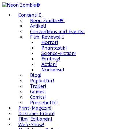
Content!
Neon Zombie®!
Artikel!
Conventions und Events!
Film-Reviews!
Horror!
Phantastik!
Science-Fiction!
Fantasy!
Action!
Nonsense!
Blog!
Popkultur!
Trailer!
Games!
Comics!
Pressehefte!
Print-Magazin!
Dokumentation!
Film-Editionen!
Web-Show!