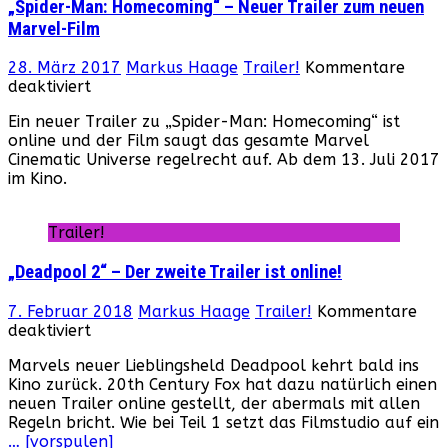
„Spider-Man: Homecoming“ – Neuer Trailer zum neuen
Marvel-Film
28. März 2017
Markus Haage
Trailer!
Kommentare
für
deaktiviert
„Spider-
Ein neuer Trailer zu „Spider-Man: Homecoming“ ist
Man:
online und der Film saugt das gesamte Marvel
Homecoming“
Cinematic Universe regelrecht auf. Ab dem 13. Juli 2017
–
im Kino.
Neuer
Trailer
zum
Trailer!
neuen
Marvel-
„Deadpool 2“ – Der zweite Trailer ist online!
Film
7. Februar 2018
Markus Haage
Trailer!
Kommentare
für
deaktiviert
„Deadpool
Marvels neuer Lieblingsheld Deadpool kehrt bald ins
2“
Kino zurück. 20th Century Fox hat dazu natürlich einen
–
neuen Trailer online gestellt, der abermals mit allen
Der
Regeln bricht. Wie bei Teil 1 setzt das Filmstudio auf ein
zweite
… [vorspulen]
Trailer