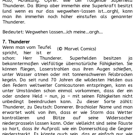
Also, Abteilung: Opfer. Wie der folgende Superheld
Thunderer. Da Blimp aber immerhin eine Superkraft besitzt
(und wenn es nur das wegwehen-lassen ist…argh), kann
man ihn immerhin noch höher einstufen als genannter
Thunderer.
Bedeutet: Wegwehen lassen…ich meine…argh…
7.
Thunderer
Wenn man vom Teufel
(© Marvel Comics)
spricht, hier ist er
schon: Herr Thunderer. Superhelden besitzen ja
bekanntermaßen vielfältige übernatürliche Fähigkeiten. Sie
können fliegen, Laserstrahlen aus ihren Augen schießen,
unter Wasser atmen oder mit tonnenschweren Felsbrocken
kegeln. Da seit rund 70 Jahren die wildesten Helden aus
den Federn weltweiter Comicautoren entspringen, kann es
unter Umständen schon einmal vorkommen, dass der ein
oder andere Held – nun, ja – mit seinen Fähigkeiten nicht
unbedingt beeindrucken kann. Zu dieser Sorte zählt:
Thunderer, zu Deutsch: Donnerer. Brachialer Name und man
erwartet wohl von ihm, dass er wie Storm das Wetter
kontrollieren und Blitze auf seine Widersacher
niederprasseln lassen kann. Oder vielleicht sind seine Fäuste
so hart, dass ihr Aufprall wie ein Donnerschlag die Gegner
niederstreckt. Es könnte auch sein, das er einfach nur wie