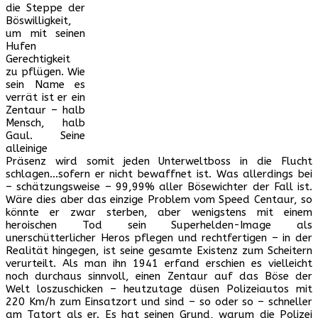
die Steppe der
Böswilligkeit,
um mit seinen
Hufen
Gerechtigkeit
zu pflügen. Wie
sein Name es
verrät ist er ein
Zentaur – halb
Mensch, halb
Gaul. Seine
alleinige
Präsenz wird somit jeden Unterweltboss in die Flucht
schlagen…sofern er nicht bewaffnet ist. Was allerdings bei
– schätzungsweise – 99,99% aller Bösewichter der Fall ist.
Wäre dies aber das einzige Problem vom Speed Centaur, so
könnte er zwar sterben, aber wenigstens mit einem
heroischen Tod sein Superhelden-Image als
unerschütterlicher Heros pflegen und rechtfertigen – in der
Realität hingegen, ist seine gesamte Existenz zum Scheitern
verurteilt. Als man ihn 1941 erfand erschien es vielleicht
noch durchaus sinnvoll, einen Zentaur auf das Böse der
Welt loszuschicken – heutzutage düsen Polizeiautos mit
220 Km/h zum Einsatzort und sind – so oder so – schneller
am Tatort als er. Es hat seinen Grund, warum die Polizei