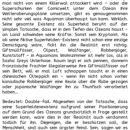
man nicht von einem Killerwal attackiert wird – oder die
Superschurken der Comicwelt unter dem Ozean ihre
Welteroberungspläne umsetzen, gibt es genaugenommen
nicht sehr viel was Aquaman überhaupt tun kann. Wirklich.
Seine gesamte Existenz als Superheld beruht auf der
simplen Tatsache, dass er in den Tiefen des Ozeans haust –
an Land schwinden seine Kräfte. Somit sein Kryptonit. Als
ob seine fiktive Superhelden-Existenz nicht schon eine einzige
Demütigung wäre, fickt ihn die Realität erst richtig.
Giftmüllfässer, Ölpest, Walfänger, Robbenjäger,
Kunststoff – in Aquamans Wohnzimmer ist mehr los, als in
Sasha Greys Unterhose. Kaum legt er sich pennen, donnern
französische Frachter illegalerweise ihre Giftmüllfässer auf
sein Bett, will er mal Luft schnappen taucht er in einen
chinesischen Ölteppich ein – wenn ihn nicht schon vorher
kanadische Robbenjäger eine Keule über die Rübe gezogen
oder japanische Walfänger ihn zu Thunfisch verarbeitet
haben…
Bedeutet: Double-Fail. Abgesehen von der Tatsache, dass
seine Superheldenexistenz aufgrund seiner Positionierung
auf dem Grund des Ozeans grundsätzlich in Frage gestellt
werden kann, wäre dies in der Realität auch verdammt
tödlich für ihn. Diejenigen, die er beschützen soll, die
Menschheit, sind auch sein ärgster Feind. Sein, sagen wir es