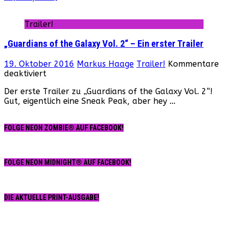
ist
online!
Trailer!
„Guardians of the Galaxy Vol. 2“ – Ein erster Trailer
19. Oktober 2016
Markus Haage
Trailer!
Kommentare
für
deaktiviert
„Guardians
Der erste Trailer zu „Guardians of the Galaxy Vol. 2“!
of
Gut, eigentlich eine Sneak Peak, aber hey …
the
Galaxy
Vol.
FOLGE NEON ZOMBIE® AUF FACEBOOK!
2“
–
Ein
erster
FOLGE NEON MIDNIGHT® AUF FACEBOOK!
Trailer
DIE AKTUELLE PRINT-AUSGABE!