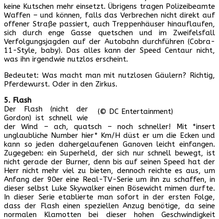
keine Kutschen mehr einsetzt. Übrigens tragen Polizeibeamte
Waffen – und können, falls das Verbrechen nicht direkt auf
offener Straße passiert, auch Treppenhäuser hinauflaufen,
sich durch enge Gasse quetschen und im Zweifelsfall
Verfolgungsjagden auf der Autobahn durchführen (Cobra-
11-Style, baby). Das alles kann der Speed Centaur nicht,
was ihn irgendwie nutzlos erscheint.
Bedeutet: Was macht man mit nutzlosen Gäulern? Richtig,
Pferdewurst. Oder in den Zirkus.
5. Flash
Der Flash (nicht der
(© DC Entertainment)
Gordon) ist schnell wie
der Wind – ach, quatsch – noch schneller! Mit *insert
unglaubliche Number hier* Km/H düst er um die Ecken und
kann so jeden dahergelaufenen Ganoven leicht einfangen.
Zugegeben: ein Superheld, der sich nur schnell bewegt, ist
nicht gerade der Burner, denn bis auf seinen Speed hat der
Herr nicht mehr viel zu bieten, dennoch reichte es aus, um
Anfang der 90er eine Real-TV-Serie um ihn zu schaffen, in
dieser selbst Luke Skywalker einen Bösewicht mimen durfte.
In dieser Serie etablierte man sofort in der ersten Folge,
dass der Flash einen speziellen Anzug benötige, da seine
normalen Klamotten bei dieser hohen Geschwindigkeit