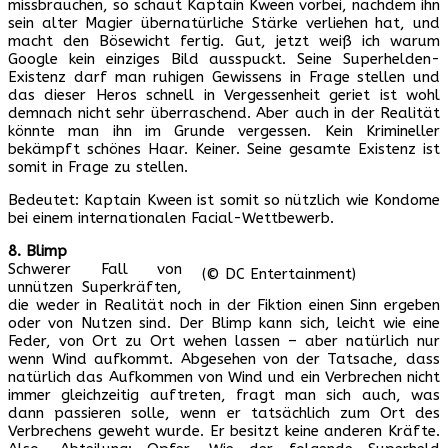
missbrauchen, so schaut Kaptain Kween vorbei, nachdem ihn
sein alter Magier übernatürliche Stärke verliehen hat, und
macht den Bösewicht fertig. Gut, jetzt weiß ich warum
Google kein einziges Bild ausspuckt. Seine Superhelden-
Existenz darf man ruhigen Gewissens in Frage stellen und
das dieser Heros schnell in Vergessenheit geriet ist wohl
demnach nicht sehr überraschend. Aber auch in der Realität
könnte man ihn im Grunde vergessen. Kein Krimineller
bekämpft schönes Haar. Keiner. Seine gesamte Existenz ist
somit in Frage zu stellen.
Bedeutet: Kaptain Kween ist somit so nützlich wie Kondome
bei einem internationalen Facial-Wettbewerb.
8. Blimp
Schwerer Fall von
(© DC Entertainment)
unnützen Superkräften,
die weder in Realität noch in der Fiktion einen Sinn ergeben
oder von Nutzen sind. Der Blimp kann sich, leicht wie eine
Feder, von Ort zu Ort wehen lassen – aber natürlich nur
wenn Wind aufkommt. Abgesehen von der Tatsache, dass
natürlich das Aufkommen von Wind und ein Verbrechen nicht
immer gleichzeitig auftreten, fragt man sich auch, was
dann passieren solle, wenn er tatsächlich zum Ort des
Verbrechens geweht wurde. Er besitzt keine anderen Kräfte.