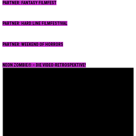
PARTNER: FANTASY FILMFEST
PARTNER: HARD:LINE FILMFESTIVAL
PARTNER: WEEKEND OF HORRORS
NEON ZOMBIE® – DIE VIDEO-RETROSPEKTIVE!