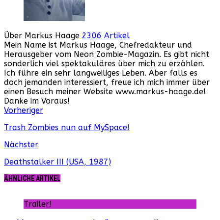
Über Markus Haage
2306 Artikel
Mein Name ist Markus Haage, Chefredakteur und
Herausgeber vom Neon Zombie-Magazin. Es gibt nicht
sonderlich viel spektakuläres über mich zu erzählen.
Ich führe ein sehr langweiliges Leben. Aber falls es
doch jemanden interessiert, freue ich mich immer über
einen Besuch meiner Website www.markus-haage.de!
Danke im Voraus!
Webseite
Facebook
Instagram
YouTube
Vorheriger
Trash Zombies nun auf MySpace!
Nächster
Deathstalker III (USA, 1987)
ÄHNLICHE ARTIKEL
Trailer!