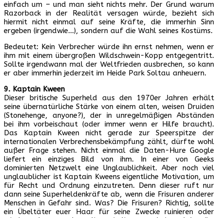
einfach um – und man sieht nichts mehr. Der Grund warum
Razorback in der Realität versagen würde, bezieht sich
hiermit nicht einmal auf seine Kräfte, die immerhin Sinn
ergeben (irgendwie…), sondern auf die Wahl seines Kostüms.
Bedeutet: Kein Verbrecher würde ihn ernst nehmen, wenn er
ihm mit einem übergroßen Wildschwein-Kopp entgegentritt.
Sollte irgendwann mal der Weltfrieden ausbrechen, so kann
er aber immerhin jederzeit im Heide Park Soltau anheuern.
9. Kaptain Kween
Dieser britische Superheld aus den 1970er Jahren erhält
seine übernatürliche Stärke von einem alten, weisen Druiden
(Stonehenge, anyone?), der in unregelmäßigen Abständen
bei ihm vorbeischaut (oder immer wenn er Hilfe braucht).
Das Kaptain Kween nicht gerade zur Speerspitze der
internationalen Verbrechensbekämpfung zählt, dürfte wohl
außer Frage stehen. Nicht einmal die Daten-Hure Google
liefert ein einziges Bild von ihm. In einer von Geeks
dominierten Netzwelt eine Unglaublichkeit. Aber noch viel
unglaublicher ist Kaptain Kweens eigentliche Motivation, um
für Recht und Ordnung einzutreten. Denn dieser ruft nur
dann seine Superheldenkräfte ab, wenn die Frisuren anderer
Menschen in Gefahr sind. Was? Die Frisuren? Richtig, sollte
ein Übeltäter euer Haar für seine Zwecke ruinieren oder