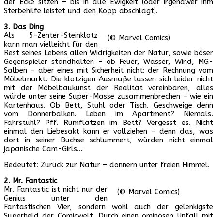
der Ecke sitzen – bis in alle Ewigkeit (oder irgendwer ihm
Sterbehilfe leistet und den Kopp abschlägt).
3. Das Ding
Als 5-Zenter-Steinklotz
(© Marvel Comics)
kann man vielleicht für den
Rest seines Lebens allen Widrigkeiten der Natur, sowie böser
Gegenspieler standhalten – ob Feuer, Wasser, Wind, MG-
Salben – aber eines mit Sicherheit nicht: der Rechnung vom
Möbelmarkt. Die klotzigen Ausmaße lassen sich leider nicht
mit der Möbelbaukunst der Realität vereinbaren, alles
würde unter seine Super-Masse zusammenbrechen – wie ein
Kartenhaus. Ob Bett, Stuhl oder Tisch. Geschweige denn
vom Donnerbalken. Leben im Apartment? Niemals.
Fahrstuhl? Pff. Rumflätzen im Bett? Vergesst es. Nicht
einmal den Liebesakt kann er vollziehen – denn das, was
dort in seiner Buchse schlummert, würden nicht einmal
japanische Cam-Girls…
Bedeutet: Zurück zur Natur – donnern unter freien Himmel.
2. Mr. Fantastic
Mr. Fantastic ist nicht nur der
(© Marvel Comics)
Genius unter den
Fantastischen Vier, sondern wohl auch der gelenkigste
Superheld der Comicwelt. Durch einen ominösen Unfall mit