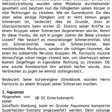
Weltallstrahlung wurden seine Moleküle durcheinander
gewirbelt und besitzen nun die Fähigkeiten seinen Körper in
alle Richtungen zu strecken. Wie ein Gummiband. Da dies
aber seine einzige Fähigkeit und er nicht immun gegen
Schmerzen ist, bedeutet dies im Grunde, dass er
allerspätestens beim ersten 😉 Einsatz seiner Kräfte zu
einem Krüppel seiner Schmerzen degenerieren würde. Kennt
ihr diese Freaks, die sich in jungen Jahren die Beine strecken
lassen? Hier bedarf es monatelanger Schmerzmittel. Und
mit Schmerzmittel meine ich Schmerzmittel. Kein
medizinisches Marihuana, sondern die richtigen Hammer, die
einen ins sabbernde Nirvana kloppen. Mr. Fantastic müsste
demzufolge schon mega-stoned sein, um überhaupt seinen
kleinen Zeigefinger in irgendeine Richtung zu strecken. Ob
eine solche Kombination ihm wirklich helfen würde, das
Verbrechen zu jagen sei einmal dahingestellt…
Bedeutet: Seine körpereigene Streckbank würden Herrn
Fantastic zu einem Krüppel seiner Schmerzen machen.
1. Aquaman
Abgesehen von
(© DC Entertainment)
seiner
Goldfisch-Kleidung, kann im Grunde Aquamans komplette
Superhelden-Existenz angezweifelt werden. Denn solange