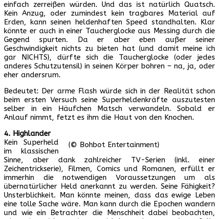
einfach zerreißen würden. Und das ist natürlich Quatsch.
Kein Anzug, oder zumindest kein tragbares Material auf
Erden, kann seinen heldenhaften Speed standhalten. Klar
könnte er auch in einer Taucherglocke aus Messing durch die
Gegend spurten. Da er aber eben außer seiner
Geschwindigkeit nichts zu bieten hat (und damit meine ich
gar NICHTS), dürfte sich die Taucherglocke (oder jedes
anderes Schutzutensil) in seinen Körper bohren – na, ja, oder
eher andersrum.
Bedeutet: Der arme Flash würde sich in der Realität schon
beim ersten Versuch seine Superheldenkräfte auszutesten
selber in ein Häufchen Matsch verwandeln. Sobald er
Anlauf nimmt, fetzt es ihm die Haut von den Knochen.
4. Highlander
Kein Superheld
(© Bohbot Entertainment)
im klassischen
Sinne, aber dank zahlreicher TV-Serien (inkl. einer
Zeichentrickserie), Filmen, Comics und Romanen, erfüllt er
immerhin die notwendigen Voraussetzungen um als
übernatürlicher Held anerkannt zu werden. Seine Fähigkeit?
Unsterblichkeit. Man könnte meinen, dass das ewige Leben
eine tolle Sache wäre. Man kann durch die Epochen wandern
und wie ein Betrachter die Menschheit dabei beobachten,