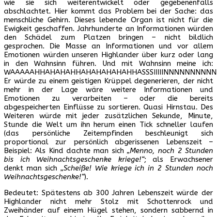
wie sie sich weiterentwickelt oder gegebenenfalls
abschlachtet. Hier kommt das Problem bei der Sache: das
menschliche Gehirn. Dieses lebende Organ ist nicht für die
Ewigkeit geschaffen. Jahrhunderte an Informationen würden
den Schädel zum Platzen bringen – nicht bildlich
gesprochen. Die Masse an Informationen und vor allem
Emotionen würden unseren Highlander über kurz oder lang
in den Wahnsinn führen. Und mit Wahnsinn meine ich:
WAAAAAHHAHAHAHHAHAHAHAHAHHASSSIIIIINNNNNNNNNN
Er würde zu einem geistigen Krüppel degenerieren, der nicht
mehr in der Lage wäre weitere Informationen und
Emotionen zu verarbeiten – oder die bereits
abgespeicherten Einflüsse zu sortieren. Quasi Hirnstau. Des
Weiteren würde mit jeder zusätzlichen Sekunde, Minute,
Stunde die Welt um ihn herum einen Tick schneller laufen
(das persönliche Zeitempfinden beschleunigt sich
proportional zur persönlich abgerissenen Lebenszeit –
Beispiel: Als Kind dachte man sich
„Menno, noch 2 Stunden
bis ich Weihnachtsgeschenke kriege!“
; als Erwachsener
denkt man sich
„Scheiße! Wie kriege ich in 2 Stunden noch
Weihnachtsgeschenke!“
).
Bedeutet: Spätestens ab 300 Jahren Lebenszeit würde der
Highlander nicht mehr Stolz mit Schottenrock und
Zweihänder auf einem Hügel stehen, sondern sabbernd in