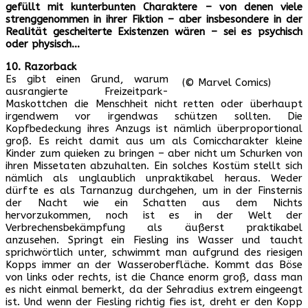
gefüllt mit kunterbunten Charaktere – von denen viele
strenggenommen in ihrer Fiktion – aber insbesondere in der
Realität gescheiterte Existenzen wären – sei es psychisch
oder physisch…
10. Razorback
Es gibt einen Grund, warum
(© Marvel Comics)
ausrangierte Freizeitpark-
Maskottchen die Menschheit nicht retten oder überhaupt
irgendwem vor irgendwas schützen sollten. Die
Kopfbedeckung ihres Anzugs ist nämlich überproportional
groß. Es reicht damit aus um als Comiccharakter kleine
Kinder zum quieken zu bringen – aber nicht um Schurken von
ihren Missetaten abzuhalten. Ein solches Kostüm stellt sich
nämlich als unglaublich unpraktikabel heraus. Weder
dürfte es als Tarnanzug durchgehen, um in der Finsternis
der Nacht wie ein Schatten aus dem Nichts
hervorzukommen, noch ist es in der Welt der
Verbrechensbekämpfung als äußerst praktikabel
anzusehen. Springt ein Fiesling ins Wasser und taucht
sprichwörtlich unter, schwimmt man aufgrund des riesigen
Kopps immer an der Wasseroberfläche. Kommt das Böse
von links oder rechts, ist die Chance enorm groß, dass man
es nicht einmal bemerkt, da der Sehradius extrem eingeengt
ist. Und wenn der Fiesling richtig fies ist, dreht er den Kopp