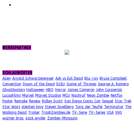
RSS
WERBEPARTNER
SCHLAGWÖRTER
Alien
Arnold Schwarzenegger
Ash vs Evil Dead
Blu-ray
Bruce Campbell
Convention
Dawn of the Dead
DCEU
Game of Thrones
George A. Romero
Ghostbusters
Halloween
HBO
Horror
James Cameron
John Carpenter
LucasFilms
Marvel
Marvel Studios
MCU
Nachruf
Neon Zombie
Netflix
Poster
Remake
Review
Ridley Scott
San Diego Comic Con
Sequel
Star Trek
Star Wars
stephen king
Steven Spielberg
Tanz der Teufel
Terminator
The
Walking Dead
Trailer
TrashZombies.de
TV-Serie
TV-Series
USA
VHS
warner bros.
zack snyder
Zombie-Magazin