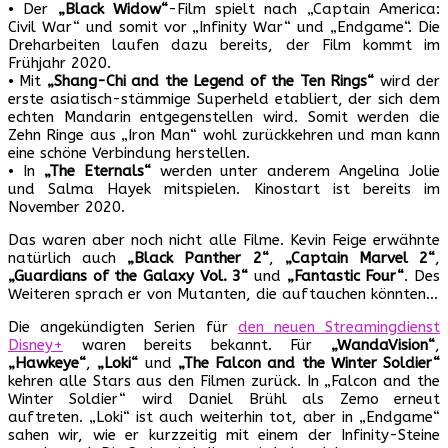
• Der
„Black Widow“
-Film spielt nach „Captain America:
Civil War“ und somit vor „Infinity War“ und „Endgame“. Die
Dreharbeiten laufen dazu bereits, der Film kommt im
Frühjahr 2020.
• Mit
„Shang-Chi and the Legend of the Ten Rings“
wird der
erste asiatisch-stämmige Superheld etabliert, der sich dem
echten Mandarin entgegenstellen wird. Somit werden die
Zehn Ringe aus „Iron Man“ wohl zurückkehren und man kann
eine schöne Verbindung herstellen.
• In
„The Eternals“
werden unter anderem Angelina Jolie
und Salma Hayek mitspielen. Kinostart ist bereits im
November 2020.
Das waren aber noch nicht alle Filme. Kevin Feige erwähnte
natürlich auch
„Black Panther 2“
,
„Captain Marvel 2“
,
„Guardians of the Galaxy Vol. 3“
und
„Fantastic Four“
. Des
Weiteren sprach er von Mutanten, die auftauchen könnten…
Die angekündigten Serien für
den neuen Streamingdienst
Disney+
waren bereits bekannt. Für
„WandaVision“
,
„Hawkeye“
,
„Loki“
und
„The Falcon and the Winter Soldier“
kehren alle Stars aus den Filmen zurück. In „Falcon and the
Winter Soldier“ wird Daniel Brühl als Zemo erneut
auftreten. „Loki“ ist auch weiterhin tot, aber in „Endgame“
sahen wir, wie er kurzzeitig mit einem der Infinity-Steine