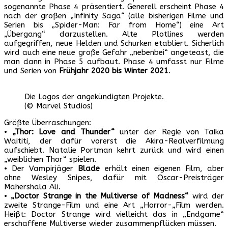
sogenannte Phase 4 präsentiert. Generell erscheint Phase 4
nach der großen „Infinity Saga“ (alle bisherigen Filme und
Serien bis „Spider-Man: Far from Home“) eine Art
„Übergang“ darzustellen. Alte Plotlines werden
aufgegriffen, neue Helden und Schurken etabliert. Sicherlich
wird auch eine neue große Gefahr „nebenbei“ angeteast, die
man dann in Phase 5 aufbaut. Phase 4 umfasst nur Filme
und Serien von
Frühjahr 2020 bis Winter 2021
.
Die Logos der angekündigten Projekte.
(© Marvel Studios)
Größte Überraschungen:
•
„Thor: Love and Thunder“
unter der Regie von Taika
Waititi, der dafür vorerst die Akira-Realverfilmung
aufschiebt. Natalie Portman kehrt zurück und wird einen
„weiblichen Thor“ spielen.
• Der Vampirjäger
Blade
erhält einen eigenen Film, aber
ohne Wesley Snipes, dafür mit Oscar-Preisträger
Mahershala Ali.
•
„Doctor Strange in the Multiverse of Madness“
wird der
zweite Strange-Film und eine Art „Horror-„Film werden.
Heißt: Doctor Strange wird vielleicht das in „Endgame“
erschaffene Multiverse wieder zusammenpflücken müssen.