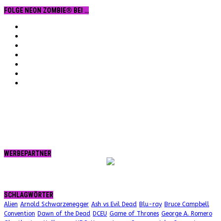
FOLGE NEON ZOMBIE® BEI …
Facebook
YouTube
Instagram
Vimeo
Twitter
tumblr.
RSS
WERBEPARTNER
SCHLAGWÖRTER
Alien
Arnold Schwarzenegger
Ash vs Evil Dead
Blu-ray
Bruce Campbell
Convention
Dawn of the Dead
DCEU
Game of Thrones
George A. Romero