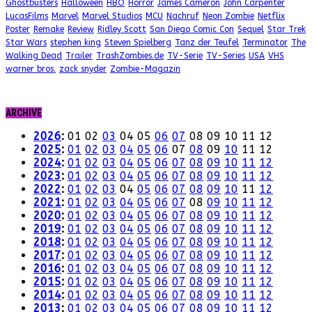
Ghostbusters
Halloween
HBO
Horror
James Cameron
John Carpenter
LucasFilms
Marvel
Marvel Studios
MCU
Nachruf
Neon Zombie
Netflix
Poster
Remake
Review
Ridley Scott
San Diego Comic Con
Sequel
Star Trek
Star Wars
stephen king
Steven Spielberg
Tanz der Teufel
Terminator
The
Walking Dead
Trailer
TrashZombies.de
TV-Serie
TV-Series
USA
VHS
warner bros.
zack snyder
Zombie-Magazin
ARCHIVE
2026
:
01
02
03
04
05
06
07
08
09
10
11
12
2025
:
01
02
03
04
05
06
07
08
09
10
11
12
2024
:
01
02
03
04
05
06
07
08
09
10
11
12
2023
:
01
02
03
04
05
06
07
08
09
10
11
12
2022
:
01
02
03
04
05
06
07
08
09
10
11
12
2021
:
01
02
03
04
05
06
07
08
09
10
11
12
2020
:
01
02
03
04
05
06
07
08
09
10
11
12
2019
:
01
02
03
04
05
06
07
08
09
10
11
12
2018
:
01
02
03
04
05
06
07
08
09
10
11
12
2017
:
01
02
03
04
05
06
07
08
09
10
11
12
2016
:
01
02
03
04
05
06
07
08
09
10
11
12
2015
:
01
02
03
04
05
06
07
08
09
10
11
12
2014
:
01
02
03
04
05
06
07
08
09
10
11
12
2013
:
01
02
03
04
05
06
07
08
09
10
11
12