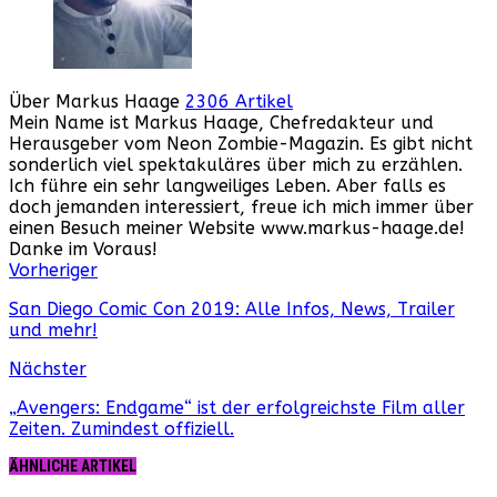
Über Markus Haage
2306 Artikel
Mein Name ist Markus Haage, Chefredakteur und
Herausgeber vom Neon Zombie-Magazin. Es gibt nicht
sonderlich viel spektakuläres über mich zu erzählen.
Ich führe ein sehr langweiliges Leben. Aber falls es
doch jemanden interessiert, freue ich mich immer über
einen Besuch meiner Website www.markus-haage.de!
Danke im Voraus!
Webseite
Facebook
Instagram
YouTube
Vorheriger
San Diego Comic Con 2019: Alle Infos, News, Trailer
und mehr!
Nächster
„Avengers: Endgame“ ist der erfolgreichste Film aller
Zeiten. Zumindest offiziell.
ÄHNLICHE ARTIKEL