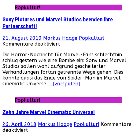
Popkultur!
Sony Pictures und Marvel Studios beenden ihre
Partnerschaft!
21. August 2019
Markus Haage
Popkultur!
für
Kommentare deaktiviert
Sony
Die Horror-Nachricht für Marvel-Fans schlechthin
Pictures
schlug gestern wie eine Bombe ein: Sony und Marvel
und
Studios sollen wohl aufgrund gescheiterter
Marvel
Verhandlungen fortan getrennte Wege gehen. Dies
Studios
könnte quasi das Ende von Spider-Man im Marvel
beenden
Cinematic Universe
… [vorspulen]
ihre
Partnerschaft!
Popkultur!
Zehn Jahre Marvel Cinematic Universe!
26. April 2018
Markus Haage
Popkultur!
Kommentare
für
deaktiviert
Zehn