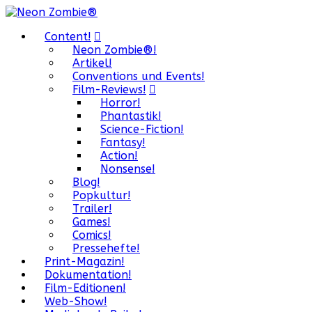
Content!
Neon Zombie®!
Artikel!
Conventions und Events!
Film-Reviews!
Horror!
Phantastik!
Science-Fiction!
Fantasy!
Action!
Nonsense!
Blog!
Popkultur!
Trailer!
Games!
Comics!
Pressehefte!
Print-Magazin!
Dokumentation!
Film-Editionen!
Web-Show!