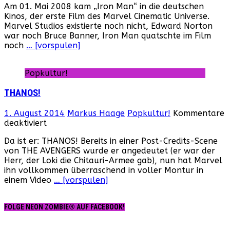
Am 01. Mai 2008 kam „Iron Man“ in die deutschen
Jahre
Kinos, der erste Film des Marvel Cinematic Universe.
Marvel
Marvel Studios existierte noch nicht, Edward Norton
Cinematic
war noch Bruce Banner, Iron Man quatschte im Film
Universe!
noch
… [vorspulen]
Popkultur!
THANOS!
1. August 2014
Markus Haage
Popkultur!
Kommentare
für
deaktiviert
THANOS!
Da ist er: THANOS! Bereits in einer Post-Credits-Scene
von THE AVENGERS wurde er angedeutet (er war der
Herr, der Loki die Chitauri-Armee gab), nun hat Marvel
ihn vollkommen überraschend in voller Montur in
einem Video
… [vorspulen]
FOLGE NEON ZOMBIE® AUF FACEBOOK!