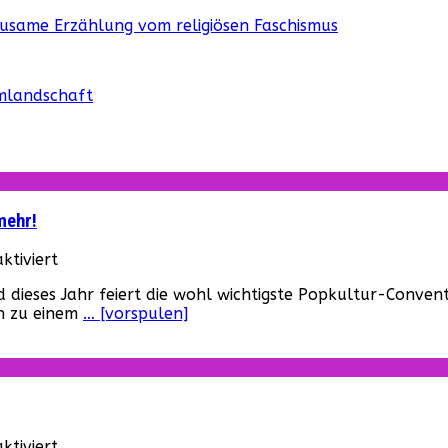
ausame Erzählung vom religiösen Faschismus
mlandschaft
mehr!
für
tiviert
San
 dieses Jahr feiert die wohl wichtigste Popkultur-Convent
Diego
ch zu einem
… [vorspulen]
Comic
Con
2019:
Alle
Infos,
News,
Trailer
für
tiviert