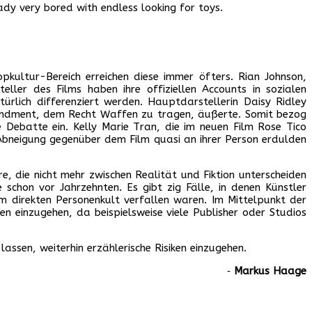
dy very bored with endless looking for toys.
pkultur-Bereich erreichen diese immer öfters. Rian Johnson,
ller des Films haben ihre offiziellen Accounts in sozialen
lich differenziert werden. Hauptdarstellerin Daisy Ridley
Amendment, dem Recht Waffen zu tragen, äußerte. Somit bezog
he Debatte ein. Kelly Marie Tran, die im neuen Film Rose Tico
e Abneigung gegenüber dem Film quasi an ihrer Person erdulden
, die nicht mehr zwischen Realität und Fiktion unterscheiden
 schon vor Jahrzehnten. Es gibt zig Fälle, in denen Künstler
m direkten Personenkult verfallen waren. Im Mittelpunkt der
n einzugehen, da beispielsweise viele Publisher oder Studios
assen, weiterhin erzählerische Risiken einzugehen.
‐
Markus Haage