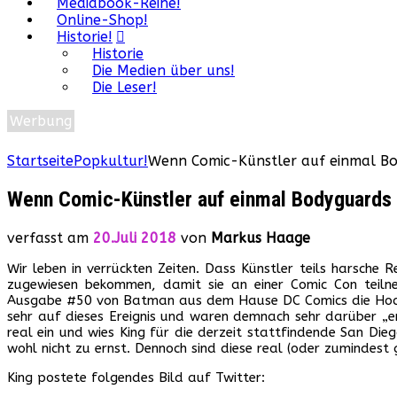
Mediabook-Reihe!
Online-Shop!
Historie!
Historie
Die Medien über uns!
Die Leser!
Werbung
Startseite
Popkultur!
Wenn Comic-Künstler auf einmal B
Wenn Comic-Künstler auf einmal Bodyguards
verfasst am
20.Juli 2018
von
Markus Haage
Wir leben in verrückten Zeiten. Dass Künstler teils harsch
zugewiesen bekommen, damit sie an einer Comic Con teilne
Ausgabe #50 von Batman aus dem Hause DC Comics die Hochze
sehr auf dieses Ereignis und waren demnach sehr darüber „e
real ein und wies King für die derzeit stattfindende San Di
wohl nicht zu ernst. Dennoch sind diese real (oder zumindest
King postete folgendes Bild auf Twitter: