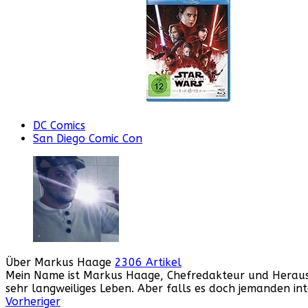
DC Comics
San Diego Comic Con
Über Markus Haage
2306 Artikel
Mein Name ist Markus Haage, Chefredakteur und Herausge
sehr langweiliges Leben. Aber falls es doch jemanden i
Webseite
Facebook
Instagram
YouTube
Vorheriger