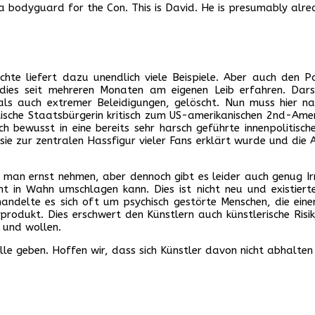
bodyguard for the Con. This is David. He is presumably alrea
hte liefert dazu unendlich viele Beispiele. Aber auch den Po
dies seit mehreren Monaten am eigenen Leib erfahren. Darste
auch extremer Beleidigungen, gelöscht. Nun muss hier natür
britische Staatsbürgerin kritisch zum US-amerikanischen 2nd-
auch bewusst in eine bereits sehr harsch geführte innenpolitisc
m sie zur zentralen Hassfigur vieler Fans erklärt wurde und di
man ernst nehmen, aber dennoch gibt es leider auch genug Irre
t in Wahn umschlagen kann. Dies ist nicht neu und existierte
andelte es sich oft um psychisch gestörte Menschen, die eine
rodukt. Dies erschwert den Künstlern auch künstlerische Risike
n und wollen.
lle geben. Hoffen wir, dass sich Künstler davon nicht abhalten l