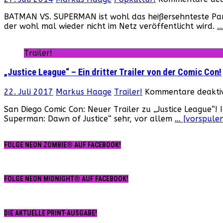
BATMAN VS. SUPERMAN ist wohl das heißersehnteste Pane
der wohl mal wieder nicht im Netz veröffentlicht wird.
…
Trailer!
„Justice League“ – Ein dritter Trailer von der Comic Con!
22. Juli 2017
Markus Haage
Trailer!
Kommentare deaktiv
San Diego Comic Con: Neuer Trailer zu „Justice League“! I
Superman: Dawn of Justice“ sehr, vor allem
… [vorspulen
FOLGE NEON ZOMBIE® AUF FACEBOOK!
FOLGE NEON MIDNIGHT® AUF FACEBOOK!
DIE AKTUELLE PRINT-AUSGABE!