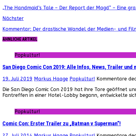
„The Handmaid’s Tale – Der Report der Magd“ – Eine gr
Nächster
Kommentar: Der drastische Wandel der Medien- und Fil
ÄHNLICHE ARTIKEL
Popkultur!
San Diego Comic Con 2019: Alle Infos, News, Trailer und 
19. Juli 2019
Markus Haage
Popkultur!
Kommentare deak
Die San Diego Comic Con 2019 hat ihre Tore geöffnet und
Fantreffen in einer Hotel-Lobby begann, entwickelte si
Popkultur!
Comic Con: Erster Trailer zu „Batman v Superman“!
27. Juli 2014
Markus Haage
Popkultur!
Kommentare deak