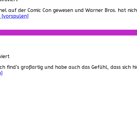
und
Comic
mehr!
l auf der Comic Con gewesen und Warner Bros. hat nicht 
Con:
 [vorspulen]
Erster
Trailer
zu
„Batman
v
Superman“!
für
iert
„Justice
ch find’s großartig und habe auch das Gefühl, dass sich hi
League“
]
–
Ein
dritter
Trailer
von
der
Comic
Con!