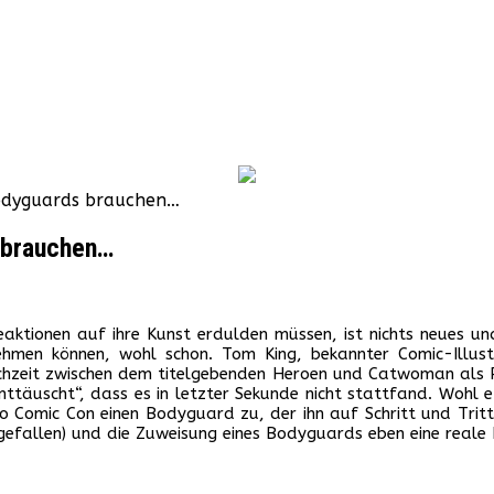
odyguards brauchen…
 brauchen…
e Reaktionen auf ihre Kunst erdulden müssen, ist nichts neues
hmen können, wohl schon. Tom King, bekannter Comic-Illust
it zwischen dem titelgebenden Heroen und Catwoman als Plott
nttäuscht“, dass es in letzter Sekunde nicht stattfand. Wohl
ego Comic Con einen Bodyguard zu, der ihn auf Schritt und Tri
 gefallen) und die Zuweisung eines Bodyguards eben eine reale