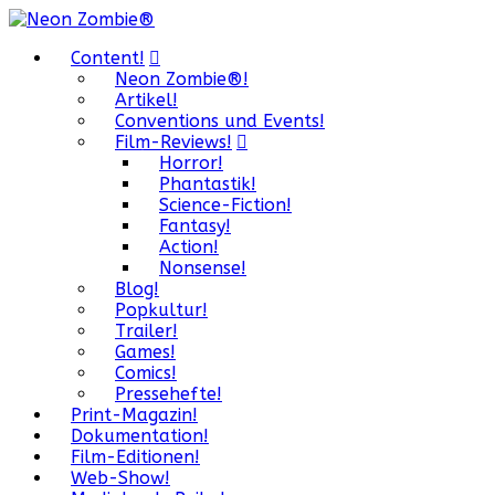
Content!
Neon Zombie®!
Artikel!
Conventions und Events!
Film-Reviews!
Horror!
Phantastik!
Science-Fiction!
Fantasy!
Action!
Nonsense!
Blog!
Popkultur!
Trailer!
Games!
Comics!
Pressehefte!
Print-Magazin!
Dokumentation!
Film-Editionen!
Web-Show!