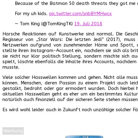
Because of the Batman 50 death threats they got me a 
For my uh kids.
pic.twitter.com/snbBYMHwcx
— Tom King (@TomKingTK)
19. Juli 2018
Harsche Reaktionen auf Kunstwerke sind normal. Die Geschic
Regisseur von „Star Wars: Die letzten Jedi“ (2017), muss 
Netzwerken aufgrund von zunehmender Häme und Spott, als 
stellte ihren Instagram-Account ein, nachdem sie sich als 
sie nicht nur klar politisch Stellung, sondern mischte sich 
spielt, löschte ebenfalls die Inhalte ihres Accounts, nachde
musste.
Viele solcher Hasswellen kommen und gehen. Nicht alle muss 
können. Menschen, deren Passion zu einem Projekt auch leich
gestalkt, bedroht oder gar ermodert wurden. Doch hierbei h
aktuellen Hasswellen geht es eher um ein bestimmtes Kulturp
natürlich auch finanziell auf der sicheren Seite stehen müsse
Es wird wohl leider auch in Zukunft noch unzählige solcher Fä
Werbung