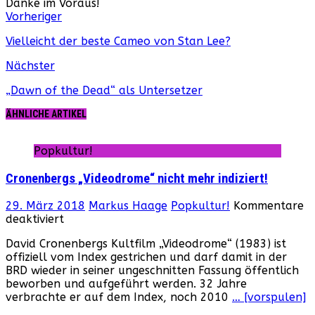
Danke im Voraus!
Webseite
Facebook
Instagram
YouTube
Vorheriger
Vielleicht der beste Cameo von Stan Lee?
Nächster
„Dawn of the Dead“ als Untersetzer
ÄHNLICHE ARTIKEL
Popkultur!
Cronenbergs „Videodrome“ nicht mehr indiziert!
29. März 2018
Markus Haage
Popkultur!
Kommentare
für
deaktiviert
Cronenbergs
David Cronenbergs Kultfilm „Videodrome“ (1983) ist
„Videodrome“
offiziell vom Index gestrichen und darf damit in der
nicht
BRD wieder in seiner ungeschnitten Fassung öffentlich
mehr
beworben und aufgeführt werden. 32 Jahre
indiziert!
verbrachte er auf dem Index, noch 2010
… [vorspulen]