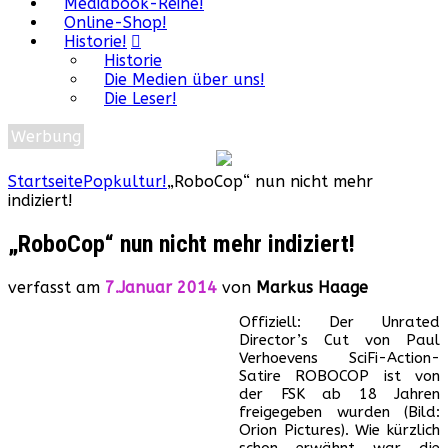
Mediabook-Reihe!
Online-Shop!
Historie!
Historie
Die Medien über uns!
Die Leser!
Werbung
Startseite
Popkultur!
„RoboCop“ nun nicht mehr
indiziert!
„RoboCop“ nun nicht mehr indiziert!
verfasst am
7.Januar 2014
von
Markus Haage
Offiziell: Der Unrated
Director’s Cut von Paul
Verhoevens SciFi-Action-
Satire ROBOCOP ist von
der FSK ab 18 Jahren
freigegeben wurden (Bild:
Orion Pictures). Wie kürzlich
schon erwähnt war die