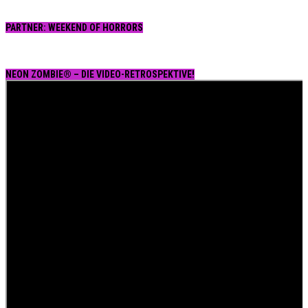
PARTNER: WEEKEND OF HORRORS
NEON ZOMBIE® – DIE VIDEO-RETROSPEKTIVE!