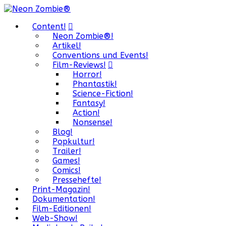
Content!
Neon Zombie®!
Artikel!
Conventions und Events!
Film-Reviews!
Horror!
Phantastik!
Science-Fiction!
Fantasy!
Action!
Nonsense!
Blog!
Popkultur!
Trailer!
Games!
Comics!
Pressehefte!
Print-Magazin!
Dokumentation!
Film-Editionen!
Web-Show!