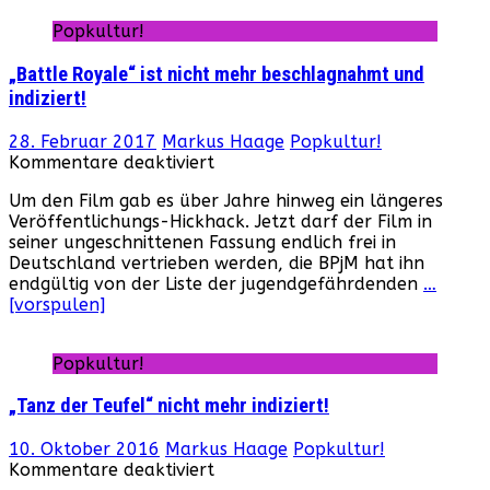
Popkultur!
„Battle Royale“ ist nicht mehr beschlagnahmt und
indiziert!
28. Februar 2017
Markus Haage
Popkultur!
für
Kommentare deaktiviert
„Battle
Um den Film gab es über Jahre hinweg ein längeres
Royale“
Veröffentlichungs-Hickhack. Jetzt darf der Film in
ist
seiner ungeschnittenen Fassung endlich frei in
nicht
Deutschland vertrieben werden, die BPjM hat ihn
mehr
endgültig von der Liste der jugendgefährdenden
…
beschlagnahmt
[vorspulen]
und
indiziert!
Popkultur!
„Tanz der Teufel“ nicht mehr indiziert!
10. Oktober 2016
Markus Haage
Popkultur!
für
Kommentare deaktiviert
„Tanz