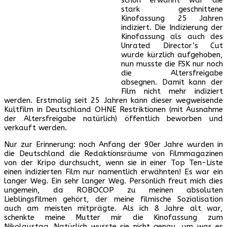
stark geschnittene
Kinofassung 25 Jahren
indiziert. Die Indizierung der
Kinofassung als auch des
Unrated Director’s Cut
wurde kürzlich aufgehoben,
nun musste die FSK nur noch
die Altersfreigabe
absegnen. Damit kann der
Film nicht mehr indiziert
werden. Erstmalig seit 25 Jahren kann dieser wegweisende
Kultfilm in Deutschland OHNE Restriktionen (mit Ausnahme
der Altersfreigabe natürlich) öffentlich beworben und
verkauft werden.
Nur zur Erinnerung: noch Anfang der 90er Jahre wurden in
die Deutschland die Redaktionsräume von Filmmagazinen
von der Kripo durchsucht, wenn sie in einer Top Ten-Liste
einen indizierten Film nur namentlich erwähnten! Es war ein
langer Weg. Ein sehr langer Weg. Persönlich freut mich dies
ungemein, da ROBOCOP zu meinen absoluten
Lieblingsfilmen gehört, der meine filmische Sozialisation
auch am meisten mitprägte. Als ich 8 Jahre alt war,
schenkte meine Mutter mir die Kinofassung zum
Nikolaustag. Natürlich wusste sie nicht genau, um was es