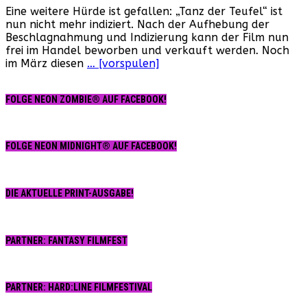
Eine weitere Hürde ist gefallen: „Tanz der Teufel“ ist
der
nun nicht mehr indiziert. Nach der Aufhebung der
Teufel“
Beschlagnahmung und Indizierung kann der Film nun
nicht
frei im Handel beworben und verkauft werden. Noch
mehr
im März diesen
… [vorspulen]
indiziert!
FOLGE NEON ZOMBIE® AUF FACEBOOK!
FOLGE NEON MIDNIGHT® AUF FACEBOOK!
DIE AKTUELLE PRINT-AUSGABE!
PARTNER: FANTASY FILMFEST
PARTNER: HARD:LINE FILMFESTIVAL