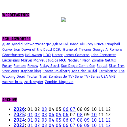
WERBEPARTNER
SCHLAGWÖRTER
Alien
Arnold Schwarzenegger
Ash vs Evil Dead
Blu-ray
Bruce Campbell
Convention
Dawn of the Dead
DCEU
Game of Thrones
George A. Romero
Ghostbusters
Halloween
HBO
Horror
James Cameron
John Carpenter
LucasFilms
Marvel
Marvel Studios
MCU
Nachruf
Neon Zombie
Netflix
Poster
Remake
Review
Ridley Scott
San Diego Comic Con
Sequel
Star Trek
Star Wars
stephen king
Steven Spielberg
Tanz der Teufel
Terminator
The
Walking Dead
Trailer
TrashZombies.de
TV-Serie
TV-Series
USA
VHS
warner bros.
zack snyder
Zombie-Magazin
ARCHIVE
2026
:
01
02
03
04
05
06
07
08
09
10
11
12
2025
:
01
02
03
04
05
06
07
08
09
10
11
12
2024
:
01
02
03
04
05
06
07
08
09
10
11
12
2023
:
01
02
03
04
05
06
07
08
09
10
11
12