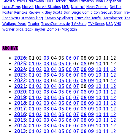
Ghostbusters
Halloween
HBO
Horror
James Cameron
John Carpenter
LucasFilms
Marvel
Marvel Studios
MCU
Nachruf
Neon Zombie
Netflix
Poster
Remake
Review
Ridley Scott
San Diego Comic Con
Sequel
Star Trek
Star Wars
stephen king
Steven Spielberg
Tanz der Teufel
Terminator
The
Walking Dead
Trailer
TrashZombies.de
TV-Serie
TV-Series
USA
VHS
warner bros.
zack snyder
Zombie-Magazin
ARCHIVE
2026
:
01
02
03
04
05
06
07
08
09
10
11
12
2025
:
01
02
03
04
05
06
07
08
09
10
11
12
2024
:
01
02
03
04
05
06
07
08
09
10
11
12
2023
:
01
02
03
04
05
06
07
08
09
10
11
12
2022
:
01
02
03
04
05
06
07
08
09
10
11
12
2021
:
01
02
03
04
05
06
07
08
09
10
11
12
2020
:
01
02
03
04
05
06
07
08
09
10
11
12
2019
:
01
02
03
04
05
06
07
08
09
10
11
12
2018
:
01
02
03
04
05
06
07
08
09
10
11
12
2017
:
01
02
03
04
05
06
07
08
09
10
11
12
2016
:
01
02
03
04
05
06
07
08
09
10
11
12
2015
:
01
02
03
04
05
06
07
08
09
10
11
12
2014
:
01
02
03
04
05
06
07
08
09
10
11
12
2013
:
01
02
03
04
05
06
07
08
09
10
11
12