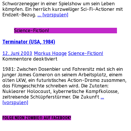
Schwarzenegger in einer Spielshow um sein Leben
schlechte
kämpfen. Ein herrlich kurzweiliger Sci-Fi-Actioner mit
Romanverfilmung
Endzeit-Bezug.
… [vorspulen]
Science-Fiction!
Terminator (USA, 1984)
12. Juni 2003
Markus Haage
Science-Fiction!
für
Kommentare deaktiviert
Terminator
1981: Zwischen Dosenbier und Fahrersitz mixt sich ein
(USA,
junger James Cameron an seinem Arbeitsplatz, einem
1984)
alten LKW, ein futuristisches Action-Drama zusammen,
das Filmgeschichte schreiben wird. Die Zutaten:
Nuklearer Holocaust, kybernetische Kampfkolosse,
zeitreisende Schlüpferstürmer. Die Zukunft
…
[vorspulen]
FOLGE NEON ZOMBIE® AUF FACEBOOK!