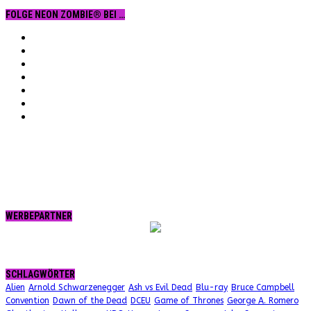
FOLGE NEON ZOMBIE® BEI …
Facebook
YouTube
Instagram
Vimeo
Twitter
tumblr.
RSS
WERBEPARTNER
SCHLAGWÖRTER
Alien
Arnold Schwarzenegger
Ash vs Evil Dead
Blu-ray
Bruce Campbell
Convention
Dawn of the Dead
DCEU
Game of Thrones
George A. Romero