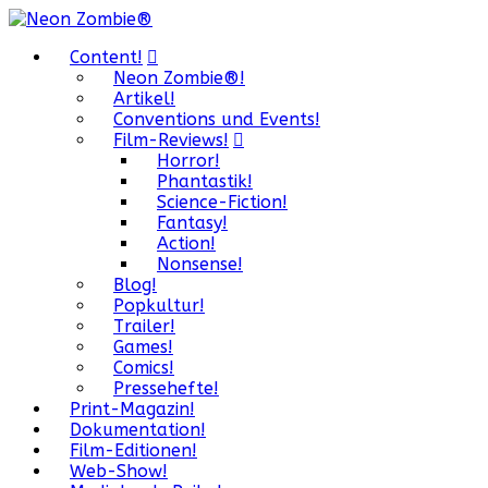
Content!
Neon Zombie®!
Artikel!
Conventions und Events!
Film-Reviews!
Horror!
Phantastik!
Science-Fiction!
Fantasy!
Action!
Nonsense!
Blog!
Popkultur!
Trailer!
Games!
Comics!
Pressehefte!
Print-Magazin!
Dokumentation!
Film-Editionen!
Web-Show!