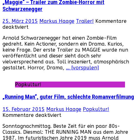
„Maggie“ – Trailer zum Zombie-Horror mit
Schwarzenegger
25. März 2015
Markus Haage
Trailer!
Kommentare
für
deaktiviert
„Maggie“
Arnold Schwarzenegger hat einen Zombie-Film
–
gedreht. Kein Actioner, sondern ein Drama. Kurios,
Trailer
keine Frage. Der erste Trailer zu MAGGIE wurde nun
zum
veröffentlicht und dieser sieht doch sehr
Zombie-
vielversprechend aus. Toll inszeniert, atmosphärisch
Horror
gestaltet. Horror, Drama,
… [vorspulen]
mit
Schwarzenegger
Popkultur!
„Running Man“, guter Film, schlechte Romanverfilmung
15. Februar 2015
Markus Haage
Popkultur!
für
Kommentare deaktiviert
„Running
Sonntagnachmittag. Beste Zeit für ein paar 80s-
Man“,
Classics. Diesmal: THE RUNNING MAN aus dem Jahre
guter
1987. Im futuristischen Jahre 2019 muss Arnold
Film,