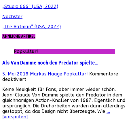
„Studio 666“ (USA, 2022)
Nächster
„The Batman“ (USA, 2022)
ÄHNLICHE ARTIKEL
Popkultur!
Als Van Damme noch den Predator spielte…
5. Mai 2018
Markus Haage
Popkultur!
Kommentare
für
deaktiviert
Als
Keine Neuigkeit für Fans, aber immer wieder schön.
Van
Jean-Claude Van Damme spielte den Predator in dem
Damme
gleichnamigen Action-Knaller von 1987. Eigentlich und
noch
ursprünglich. Die Dreharbeiten wurden dann allerdings
den
gestoppt, da das Design nicht überzeugte. Wie
…
Predator
[vorspulen]
spielte…