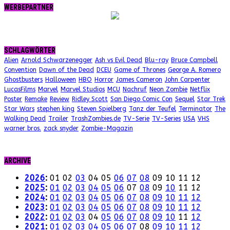
WERBEPARTNER
SCHLAGWÖRTER
Alien
Arnold Schwarzenegger
Ash vs Evil Dead
Blu-ray
Bruce Campbell
Convention
Dawn of the Dead
DCEU
Game of Thrones
George A. Romero
Ghostbusters
Halloween
HBO
Horror
James Cameron
John Carpenter
LucasFilms
Marvel
Marvel Studios
MCU
Nachruf
Neon Zombie
Netflix
Poster
Remake
Review
Ridley Scott
San Diego Comic Con
Sequel
Star Trek
Star Wars
stephen king
Steven Spielberg
Tanz der Teufel
Terminator
The
Walking Dead
Trailer
TrashZombies.de
TV-Serie
TV-Series
USA
VHS
warner bros.
zack snyder
Zombie-Magazin
ARCHIVE
2026
:
01
02
03
04
05
06
07
08
09
10
11
12
2025
:
01
02
03
04
05
06
07
08
09
10
11
12
2024
:
01
02
03
04
05
06
07
08
09
10
11
12
2023
:
01
02
03
04
05
06
07
08
09
10
11
12
2022
:
01
02
03
04
05
06
07
08
09
10
11
12
2021
:
01
02
03
04
05
06
07
08
09
10
11
12