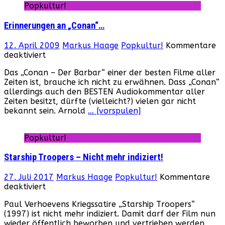
Popkultur!
Erinnerungen an „Conan“…
12. April 2009
Markus Haage
Popkultur!
Kommentare
für
deaktiviert
Erinnerungen
Das „Conan – Der Barbar“ einer der besten Filme aller
an
Zeiten ist, brauche ich nicht zu erwähnen. Dass „Conan“
„Conan“…
allerdings auch den BESTEN Audiokommentar aller
Zeiten besitzt, dürfte (vielleicht?) vielen gar nicht
bekannt sein. Arnold
… [vorspulen]
Popkultur!
Starship Troopers – Nicht mehr indiziert!
27. Juli 2017
Markus Haage
Popkultur!
Kommentare
für
deaktiviert
Starship
Paul Verhoevens Kriegssatire „Starship Troopers“
Troopers
(1997) ist nicht mehr indiziert. Damit darf der Film nun
–
wieder öffentlich beworben und vertrieben werden.
Nicht