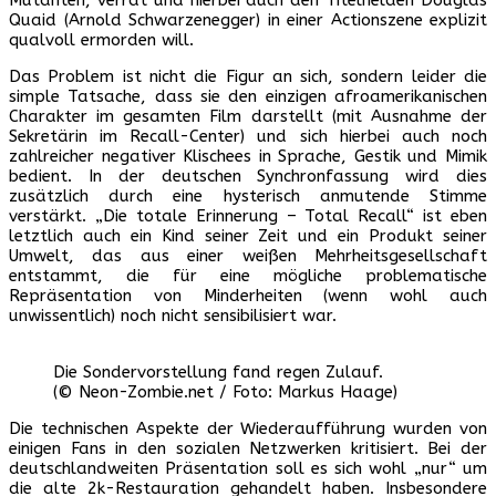
Quaid (Arnold Schwarzenegger) in einer Actionszene explizit
qualvoll ermorden will.
Das Problem ist nicht die Figur an sich, sondern leider die
simple Tatsache, dass sie den einzigen afroamerikanischen
Charakter im gesamten Film darstellt (mit Ausnahme der
Sekretärin im Recall-Center) und sich hierbei auch noch
zahlreicher negativer Klischees in Sprache, Gestik und Mimik
bedient. In der deutschen Synchronfassung wird dies
zusätzlich durch eine hysterisch anmutende Stimme
verstärkt. „Die totale Erinnerung – Total Recall“ ist eben
letztlich auch ein Kind seiner Zeit und ein Produkt seiner
Umwelt, das aus einer weißen Mehrheitsgesellschaft
entstammt, die für eine mögliche problematische
Repräsentation von Minderheiten (wenn wohl auch
unwissentlich) noch nicht sensibilisiert war.
Die Sondervorstellung fand regen Zulauf.
(© Neon-Zombie.net / Foto: Markus Haage)
Die technischen Aspekte der Wiederaufführung wurden von
einigen Fans in den sozialen Netzwerken kritisiert. Bei der
deutschlandweiten Präsentation soll es sich wohl „nur“ um
die alte 2k-Restauration gehandelt haben. Insbesondere