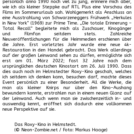
persönlich anno 1990 noch viel zu jung, erinnere mich aber,
wie ich als kleiner Steppke auf RTL Plus eine Vorschau des
Films im Sommerurlaub sah. Wohlgemerkt als Anschluss an
eine Ausstrahlung von Schwarzeneggers Frühwerk „Herkules
in New York“ (1969) zur Prime Time. „Die totale Erinnerung –
Total Recall“ begleitete mich als Zuschauer, Kinogänger
und Filmfan seitdem stets. Zahlreiche
Neuveröffentlichungen für die Heimmedien erschienen über
die Jahre. Erst vorletztes Jahr wurde eine neue 4k-
Restauration in den Handel gebracht. Das Werk allerdings
auf der großen Leinwand sehen zu dürfen, ermöglichte sich
erst am 01. März 2022; fast 32 Jahre nach dem
ursprünglichen deutschen Kinostart am 26. Juli 1990. Dass
dies auch noch im Helmstedter Roxy-Kino geschah, welches
ich seitdem ich denken kann, besuchen darf, machte dieses
Event persönlich zu einer Besonderheit. All die Werke, die
man als kleiner Knirps nur über den Kino-Aushang
bewundern konnte, erstrahlen nun in einem neuen Glanz auf
der Leinwand. Auch wenn man sie zwischenzeitlich in- und
auswendig kennt, eröffnet sich dadurch eine vollkommen
neue Perspektive auf sie.
Das Roxy-Kino in Helmstedt.
(© Neon-Zombie.net / Foto: Markus Haage)