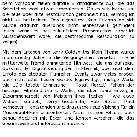
beim Vorspann fielen digitale Bildfragmente auf, die das
Seherlebnis wohl etwas schmälerten. Ob es sich hierbei um
die neue oder alte Restauration gehandelt hat, vermag ich
nicht zu bestätigen. Das eigentliche Kino-Erlebnis an sich
wurde dadurch allerdings nicht nennenswert gemindert
(auch wenn es bei zukünftigen Präsentation sicherlich
wünschenswert wäre, die bestmögliche Restauration zu
zeigen).
Mit dem Ertönen von Jerry Goldsmiths Main Theme wurde
man dreißig Jahre in die Vergangenheit versetzt. In eine
mittlerweile fremd anmutende Filmwelt, die uns aufzeigt,
dass mit der Digitalisierung der Tricktechnik, aber auch dem
Erfolg des globalen Filmreihen-Events zwar vieles größer,
aber nicht alles besser wurde. Eigenwillige, mutige Werke
wie „Die totale Erinnerung – Total Recall“ fehlen der
heutigen Filmlandschaft. Werke, die über Jahre hinweg in
Zusammenarbeit von Meistern ihres Faches – wie etwa
William Sandell, Jerry Goldsmith, Rob Bottin, Paul
Verhoeven – entstanden und drastische neue Visionen für ein
Massenpublikum präsentierten. Nicht frei von Fehlern, aber
genau dadurch mit Ecken und Kanten versehen, die das
Gesamtwerk erst interessant machen.