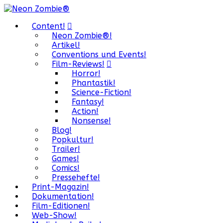
Content!
Neon Zombie®!
Artikel!
Conventions und Events!
Film-Reviews!
Horror!
Phantastik!
Science-Fiction!
Fantasy!
Action!
Nonsense!
Blog!
Popkultur!
Trailer!
Games!
Comics!
Pressehefte!
Print-Magazin!
Dokumentation!
Film-Editionen!
Web-Show!