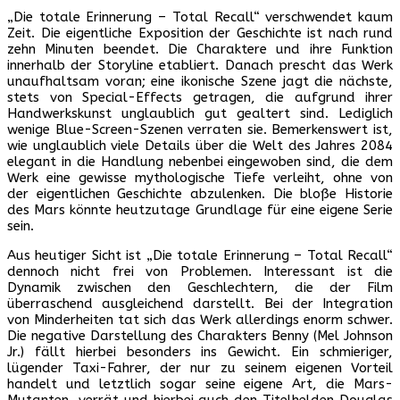
„Die totale Erinnerung – Total Recall“ verschwendet kaum
Zeit. Die eigentliche Exposition der Geschichte ist nach rund
zehn Minuten beendet. Die Charaktere und ihre Funktion
innerhalb der Storyline etabliert. Danach prescht das Werk
unaufhaltsam voran; eine ikonische Szene jagt die nächste,
stets von Special-Effects getragen, die aufgrund ihrer
Handwerkskunst unglaublich gut gealtert sind. Lediglich
wenige Blue-Screen-Szenen verraten sie. Bemerkenswert ist,
wie unglaublich viele Details über die Welt des Jahres 2084
elegant in die Handlung nebenbei eingewoben sind, die dem
Werk eine gewisse mythologische Tiefe verleiht, ohne von
der eigentlichen Geschichte abzulenken. Die bloße Historie
des Mars könnte heutzutage Grundlage für eine eigene Serie
sein.
Aus heutiger Sicht ist „Die totale Erinnerung – Total Recall“
dennoch nicht frei von Problemen. Interessant ist die
Dynamik zwischen den Geschlechtern, die der Film
überraschend ausgleichend darstellt. Bei der Integration
von Minderheiten tat sich das Werk allerdings enorm schwer.
Die negative Darstellung des Charakters Benny (Mel Johnson
Jr.) fällt hierbei besonders ins Gewicht. Ein schmieriger,
lügender Taxi-Fahrer, der nur zu seinem eigenen Vorteil
handelt und letztlich sogar seine eigene Art, die Mars-
Mutanten, verrät und hierbei auch den Titelhelden Douglas