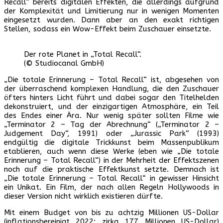
Recall“ bereits digitalen Effekten, die allerdings aufgrund
der Komplexität und Limitierung nur in wenigen Momenten
eingesetzt wurden. Dann aber an den exakt richtigen
Stellen, sodass ein Wow-Effekt beim Zuschauer einsetzte.
Der rote Planet in „Total Recall“.
(© Studiocanal GmbH)
„Die totale Erinnerung – Total Recall“ ist, abgesehen von
der überraschend komplexen Handlung, die den Zuschauer
öfters hinters Licht führt und dabei sogar den Titelhelden
dekonstruiert, und der einzigartigen Atmosphäre, ein Teil
des Endes einer Ära. Nur wenig später sollten Filme wie
„Terminator 2 – Tag der Abrechnung“ („Terminator 2 –
Judgement Day“, 1991) oder „Jurassic Park“ (1993)
endgültig die digitale Trickkunst beim Massenpublikum
etablieren, auch wenn diese Werke (eben wie „Die totale
Erinnerung – Total Recall“) in der Mehrheit der Effektszenen
noch auf die praktische Effektkunst setzte. Demnach ist
„Die totale Erinnerung – Total Recall“ in gewisser Hinsicht
ein Unikat. Ein Film, der nach allen Regeln Hollywoods in
dieser Version nicht wirklich existieren dürfte.
Mit einem Budget von bis zu achtzig Millionen US-Dollar
(inflationsbereinigt 2022: zirka 177 Millionen US-Dollar)