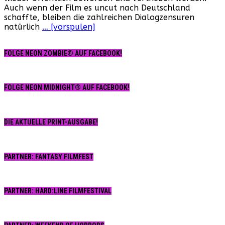
Auch wenn der Film es uncut nach Deutschland
mehr
schaffte, bleiben die zahlreichen Dialogzensuren
indiziert!
natürlich
… [vorspulen]
FOLGE NEON ZOMBIE® AUF FACEBOOK!
FOLGE NEON MIDNIGHT® AUF FACEBOOK!
DIE AKTUELLE PRINT-AUSGABE!
PARTNER: FANTASY FILMFEST
PARTNER: HARD:LINE FILMFESTIVAL