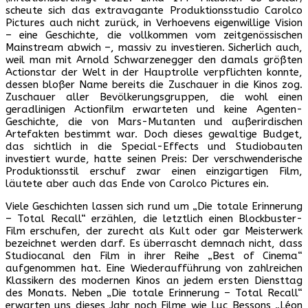
scheute sich das extravagante Produktionsstudio Carolco
Pictures auch nicht zurück, in Verhoevens eigenwillige Vision
– eine Geschichte, die vollkommen vom zeitgenössischen
Mainstream abwich –, massiv zu investieren. Sicherlich auch,
weil man mit Arnold Schwarzenegger den damals größten
Actionstar der Welt in der Hauptrolle verpflichten konnte,
dessen bloßer Name bereits die Zuschauer in die Kinos zog.
Zuschauer aller Bevölkerungsgruppen, die wohl einen
geradlinigen Actionfilm erwarteten und keine Agenten-
Geschichte, die von Mars-Mutanten und außerirdischen
Artefakten bestimmt war. Doch dieses gewaltige Budget,
das sichtlich in die Special-Effects und Studiobauten
investiert wurde, hatte seinen Preis: Der verschwenderische
Produktionsstil erschuf zwar einen einzigartigen Film,
läutete aber auch das Ende von Carolco Pictures ein.
Viele Geschichten lassen sich rund um „Die totale Erinnerung
– Total Recall“ erzählen, die letztlich einen Blockbuster-
Film erschufen, der zurecht als Kult oder gar Meisterwerk
bezeichnet werden darf. Es überrascht demnach nicht, dass
Studiocanal den Film in ihrer Reihe „Best of Cinema“
aufgenommen hat. Eine Wiederaufführung von zahlreichen
Klassikern des modernen Kinos an jedem ersten Diensttag
des Monats. Neben „Die totale Erinnerung – Total Recall“
erwarten uns dieses Jahr noch Filme wie Luc Bessons „Léon