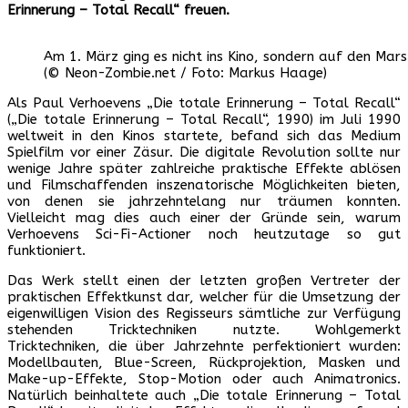
Erinnerung – Total Recall“ freuen.
Am 1. März ging es nicht ins Kino, sondern auf den Mars
(© Neon-Zombie.net / Foto: Markus Haage)
Als Paul Verhoevens „Die totale Erinnerung – Total Recall“
(„Die totale Erinnerung – Total Recall“, 1990) im Juli 1990
weltweit in den Kinos startete, befand sich das Medium
Spielfilm vor einer Zäsur. Die digitale Revolution sollte nur
wenige Jahre später zahlreiche praktische Effekte ablösen
und Filmschaffenden inszenatorische Möglichkeiten bieten,
von denen sie jahrzehntelang nur träumen konnten.
Vielleicht mag dies auch einer der Gründe sein, warum
Verhoevens Sci-Fi-Actioner noch heutzutage so gut
funktioniert.
Das Werk stellt einen der letzten großen Vertreter der
praktischen Effektkunst dar, welcher für die Umsetzung der
eigenwilligen Vision des Regisseurs sämtliche zur Verfügung
stehenden Tricktechniken nutzte. Wohlgemerkt
Tricktechniken, die über Jahrzehnte perfektioniert wurden:
Modellbauten, Blue-Screen, Rückprojektion, Masken und
Make-up-Effekte, Stop-Motion oder auch Animatronics.
Natürlich beinhaltete auch „Die totale Erinnerung – Total