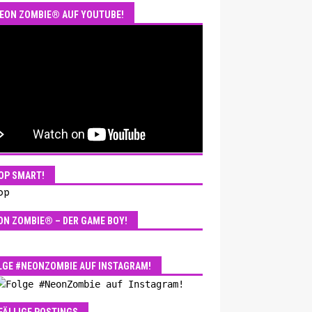
EON ZOMBIE® AUF YOUTUBE!
OP SMART!
ON ZOMBIE® – DER GAME BOY!
LGE #NEONZOMBIE AUF INSTAGRAM!
FÄLLIGE POSTINGS