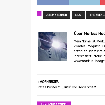
JEREMY RENNER
MCU
THE AVENG
Über Markus Ha
Mein Name ist Mark
Zombie-Magazin. Es 
erzählen. Ich führe 
interessiert, freue
www.markus-haage.d
VORHERIGER
Erstes Poster zu „Tusk“ von Kevin Smith!
ÄHNLICHE ARTIKEL