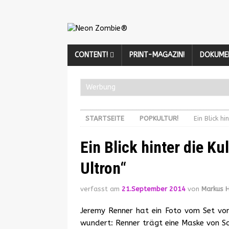
CONTENT!
PRINT-MAGAZIN!
DOKUME
Werbung
STARTSEITE
POPKULTUR!
Ein Blick h
Ein Blick hinter die K
Ultron“
verfasst am
21.September 2014
von
Markus 
Jeremy Renner hat ein Foto vom Set v
wundert: Renner trägt eine Maske von Sca