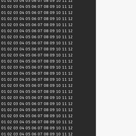
:
01
02
03
04
05
06
07
08
09
10
11
12
:
01
02
03
04
05
06
07
08
09
10
11
12
:
01
02
03
04
05
06
07
08
09
10
11
12
:
01
02
03
04
05
06
07
08
09
10
11
12
:
01
02
03
04
05
06
07
08
09
10
11
12
:
01
02
03
04
05
06
07
08
09
10
11
12
:
01
02
03
04
05
06
07
08
09
10
11
12
:
01
02
03
04
05
06
07
08
09
10
11
12
:
01
02
03
04
05
06
07
08
09
10
11
12
:
01
02
03
04
05
06
07
08
09
10
11
12
:
01
02
03
04
05
06
07
08
09
10
11
12
:
01
02
03
04
05
06
07
08
09
10
11
12
:
01
02
03
04
05
06
07
08
09
10
11
12
:
01
02
03
04
05
06
07
08
09
10
11
12
:
01
02
03
04
05
06
07
08
09
10
11
12
:
01
02
03
04
05
06
07
08
09
10
11
12
:
01
02
03
04
05
06
07
08
09
10
11
12
:
01
02
03
04
05
06
07
08
09
10
11
12
:
01
02
03
04
05
06
07
08
09
10
11
12
:
01
02
03
04
05
06
07
08
09
10
11
12
:
01
02
03
04
05
06
07
08
09
10
11
12
:
01
02
03
04
05
06
07
08
09
10
11
12
:
01
02
03
04
05
06
07
08
09
10
11
12