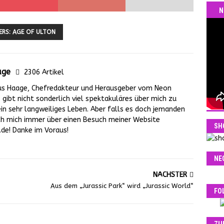
N
ERS: AGE OF ULTON
age
2306 Artikel
us Haage, Chefredakteur und Herausgeber vom Neon
gibt nicht sonderlich viel spektakuläres über mich zu
ein sehr langweiliges Leben. Aber falls es doch jemanden
 ich mich immer über einen Besuch meiner Website
SH
e! Danke im Voraus!
NE
NÄCHSTER
Aus dem „Jurassic Park“ wird „Jurassic World“
FO
ZU