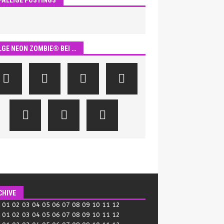
LGE NEON ZOMBIE® BEI …
CHIVE
:
01
02
03
04
05
06
07
08
09
10
11
12
:
01
02
03
04
05
06
07
08
09
10
11
12