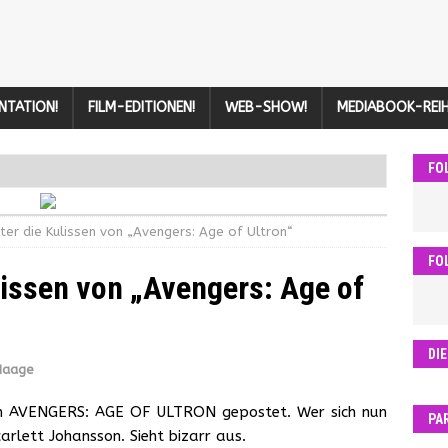
NTATION!
FILM-EDITIONEN!
WEB-SHOW!
MEDIABOOK-REIH
FO
inter die Kulissen von „Avengers: Age of Ultron“
FO
ulissen von „Avengers: Age of
DI
Haage
on AVENGERS: AGE OF ULTRON gepostet. Wer sich nun
PA
rlett Johansson. Sieht bizarr aus.