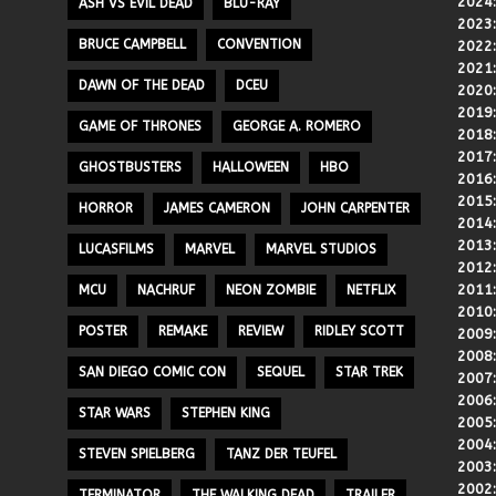
2024
ASH VS EVIL DEAD
BLU-RAY
2023
BRUCE CAMPBELL
CONVENTION
2022
2021
DAWN OF THE DEAD
DCEU
2020
2019
GAME OF THRONES
GEORGE A. ROMERO
2018
2017
GHOSTBUSTERS
HALLOWEEN
HBO
2016
2015
HORROR
JAMES CAMERON
JOHN CARPENTER
2014
2013
LUCASFILMS
MARVEL
MARVEL STUDIOS
2012
2011
MCU
NACHRUF
NEON ZOMBIE
NETFLIX
2010
POSTER
REMAKE
REVIEW
RIDLEY SCOTT
2009
2008
SAN DIEGO COMIC CON
SEQUEL
STAR TREK
2007
2006
STAR WARS
STEPHEN KING
2005
2004
STEVEN SPIELBERG
TANZ DER TEUFEL
2003
2002
TERMINATOR
THE WALKING DEAD
TRAILER