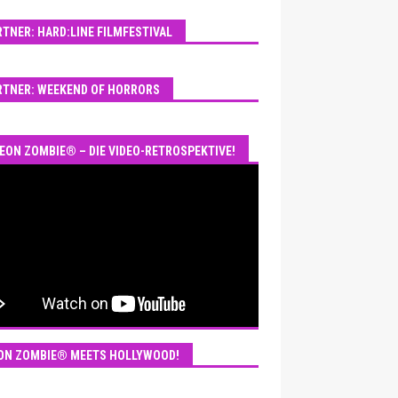
RTNER: HARD:LINE FILMFESTIVAL
RTNER: WEEKEND OF HORRORS
EON ZOMBIE® – DIE VIDEO-RETROSPEKTIVE!
ON ZOMBIE® MEETS HOLLYWOOD!