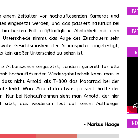
PA
 in einem Zeitalter von hochauflösenden Kameras und
s eingesetzt werden, und das passiert natürlich bei
 ihm besten Fall größtmögliche Ähnlichkeit mit dem
PA
en. Unterschiede nimmt das Auge des Zuschauers sehr
weile Gesichtsmasken der Schauspieler angefertigt,
N
kein großer Unterschied zu sehen ist.
e Actionszenen eingesetzt, sondern generell für alle
 Dank hochauflösender Wiedergabetechnik kann man in
dass nicht Arnold als T-800 das Motorrad bei der
äle lenkt. Wäre Arnold da etwas passiert, hätte der
n. Nur bei Nahaufnahmen sieht man Arnold, der hier
d sitzt, das wiederum fest auf einem Aufhänger
NE
‐
Markus Haage