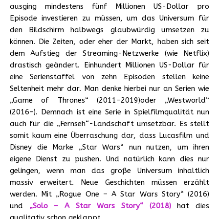
ausging mindestens fünf Millionen US-Dollar pro
Episode investieren zu müssen, um das Universum für
den Bildschirm halbwegs glaubwürdig umsetzen zu
können. Die Zeiten, oder eher der Markt, haben sich seit
dem Aufstieg der Streaming-Netzwerke (wie Netflix)
drastisch geändert. Einhundert Millionen US-Dollar für
eine Serienstaffel von zehn Episoden stellen keine
Seltenheit mehr dar. Man denke hierbei nur an Serien wie
„Game of Thrones“ (2011–2019)oder „Westworld“
(2016–). Demnach ist eine Serie in Spielfilmqualität nun
auch für die „Fernseh“-Landschaft umsetzbar. Es stellt
somit kaum eine Überraschung dar, dass Lucasfilm und
Disney die Marke „Star Wars“ nun nutzen, um ihren
eigene Dienst zu pushen. Und natürlich kann dies nur
gelingen, wenn man das große Universum inhaltlich
massiv erweitert. Neue Geschichten müssen erzählt
werden. Mit „Rogue One – A Star Wars Story“ (2016)
und
„Solo – A Star Wars Story“ (2018)
hat dies
qualitativ schon geklappt.