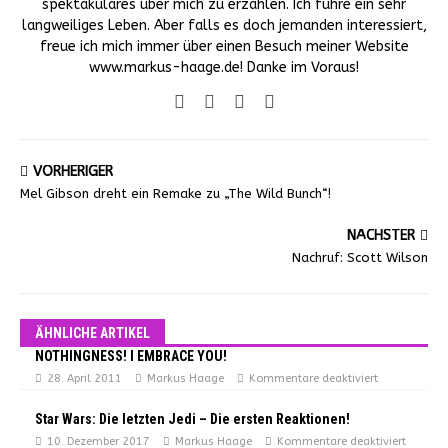
spektakuläres über mich zu erzählen. Ich führe ein sehr
langweiliges Leben. Aber falls es doch jemanden interessiert,
freue ich mich immer über einen Besuch meiner Website
www.markus-haage.de! Danke im Voraus!
VORHERIGER
Mel Gibson dreht ein Remake zu „The Wild Bunch“!
NÄCHSTER
Nachruf: Scott Wilson
ÄHNLICHE ARTIKEL
NOTHINGNESS! I EMBRACE YOU!
28. April 2011
Markus Haage
Kommentare deaktiviert
Star Wars: Die letzten Jedi – Die ersten Reaktionen!
10. Dezember 2017
Markus Haage
Kommentare deaktiviert