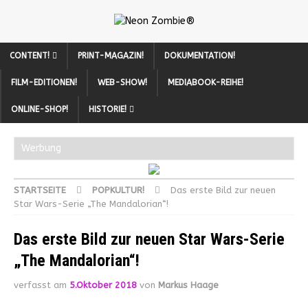
CONTENT!
PRINT-MAGAZIN!
DOKUMENTATION!
FILM-EDITIONEN!
WEB-SHOW!
MEDIABOOK-REIHE!
ONLINE-SHOP!
HISTORIE!
Werbung
STARTSEITE
POPKULTUR!
Das erste Bild zur neuen
Star Wars-Serie „The Mandalorian“!
Das erste Bild zur neuen Star Wars-Serie
„The Mandalorian“!
verfasst am
5.Oktober 2018
von
Markus Haage