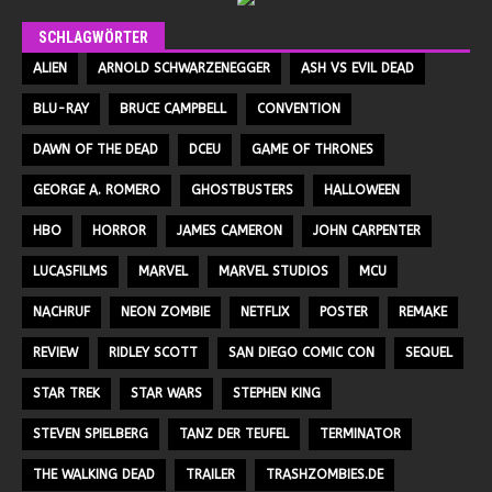
SCHLAGWÖRTER
ALIEN
ARNOLD SCHWARZENEGGER
ASH VS EVIL DEAD
BLU-RAY
BRUCE CAMPBELL
CONVENTION
DAWN OF THE DEAD
DCEU
GAME OF THRONES
GEORGE A. ROMERO
GHOSTBUSTERS
HALLOWEEN
HBO
HORROR
JAMES CAMERON
JOHN CARPENTER
LUCASFILMS
MARVEL
MARVEL STUDIOS
MCU
NACHRUF
NEON ZOMBIE
NETFLIX
POSTER
REMAKE
REVIEW
RIDLEY SCOTT
SAN DIEGO COMIC CON
SEQUEL
STAR TREK
STAR WARS
STEPHEN KING
STEVEN SPIELBERG
TANZ DER TEUFEL
TERMINATOR
THE WALKING DEAD
TRAILER
TRASHZOMBIES.DE