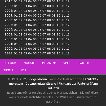
2010
:
01
02
03
04
05
06
07
08
09
10
11
12
2009
:
01
02
03
04
05
06
07
08
09
10
11
12
2008
:
01
02
03
04
05
06
07
08
09
10
11
12
2007
:
01
02
03
04
05
06
07
08
09
10
11
12
2006
:
01
02
03
04
05
06
07
08
09
10
11
12
2005
:
01
02
03
04
05
06
07
08
09
10
11
12
2004
:
01
02
03
04
05
06
07
08
09
10
11
12
2003
:
01
02
03
04
05
06
07
08
09
10
11
12
2002
:
01
02
03
04
05
06
07
08
09
10
11
12
2001
:
01
02
03
04
05
06
07
08
09
10
11
12
2000
:
01
02
03
04
05
06
07
08
09
10
11
12
1999
:
01
02
03
04
05
06
07
08
09
10
11
12
FACEBOOK
YOUTUBE
INSTAGRAM
VIMEO
TWITTER
TUMBLR.
RSS
©
1999–2025
Haage Medien
| Neon Zombie® Magazin |
Kontakt /
Impressum
|
Datenschutzerklärung
|
Richtlinie zur Faktenprüfung
und Ethik
Neon Zombie® ist ein eingetragenes Markenzeichen. | Die auf dieser
Website veröffentlichten Inhalte und Werke sind urheberrechtlich
geschützt.