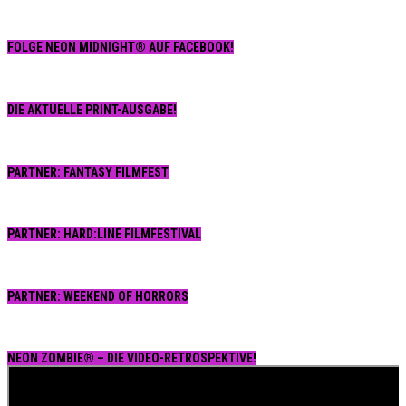
FOLGE NEON MIDNIGHT® AUF FACEBOOK!
DIE AKTUELLE PRINT-AUSGABE!
PARTNER: FANTASY FILMFEST
PARTNER: HARD:LINE FILMFESTIVAL
PARTNER: WEEKEND OF HORRORS
NEON ZOMBIE® – DIE VIDEO-RETROSPEKTIVE!