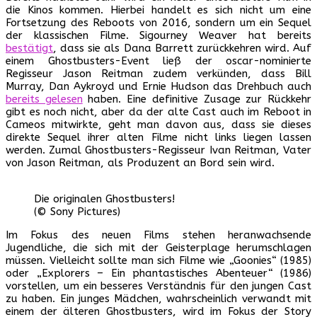
die Kinos kommen. Hierbei handelt es sich nicht um eine
Fortsetzung des Reboots von 2016, sondern um ein Sequel
der klassischen Filme. Sigourney Weaver hat bereits
bestätigt
, dass sie als Dana Barrett zurückkehren wird. Auf
einem Ghostbusters-Event ließ der oscar-nominierte
Regisseur Jason Reitman zudem verkünden, dass Bill
Murray, Dan Aykroyd und Ernie Hudson das Drehbuch auch
bereits gelesen
haben. Eine definitive Zusage zur Rückkehr
gibt es noch nicht, aber da der alte Cast auch im Reboot in
Cameos mitwirkte, geht man davon aus, dass sie dieses
direkte Sequel ihrer alten Filme nicht links liegen lassen
werden. Zumal Ghostbusters-Regisseur Ivan Reitman, Vater
von Jason Reitman, als Produzent an Bord sein wird.
Die originalen Ghostbusters!
(© Sony Pictures)
Im Fokus des neuen Films stehen heranwachsende
Jugendliche, die sich mit der Geisterplage herumschlagen
müssen. Vielleicht sollte man sich Filme wie „Goonies“ (1985)
oder „Explorers – Ein phantastisches Abenteuer“ (1986)
vorstellen, um ein besseres Verständnis für den jungen Cast
zu haben. Ein junges Mädchen, wahrscheinlich verwandt mit
einem der älteren Ghostbusters, wird im Fokus der Story