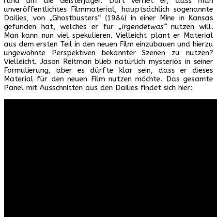
rund um die Geisterjäger. Dort verriet er, dass man
unveröffentlichtes Filmmaterial, hauptsächlich sogenannte
Dailies, von „Ghostbusters“ (1984) in einer Mine in Kansas
gefunden hat, welches er für
„irgendetwas“
nutzen will.
Man kann nun viel spekulieren. Vielleicht plant er Material
aus dem ersten Teil in den neuen Film einzubauen und hierzu
ungewohnte Perspektiven bekannter Szenen zu nutzen?
Vielleicht. Jason Reitman blieb natürlich mysteriös in seiner
Formulierung, aber es dürfte klar sein, dass er dieses
Material für den neuen Film nutzen möchte. Das gesamte
Panel mit Ausschnitten aus den Dailies findet sich hier: