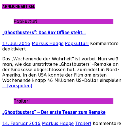
ÄHNLICHE ARTIKEL
Popkultur!
„Ghostbusters“: Das Box Office steht…
17. Juli 2016
Markus Haage
Popkultur!
Kommentare
für
deaktiviert
„Ghostbusters“:
Das „Wochenende der Wahrheit“ ist vorbei. Nun weiß
Das
man, wie das umstrittene „Ghostbusters“-Remake an
Box
der Kinokasse abgeschlossen hat. Zumindest in Nord-
Office
Amerika. In den USA konnte der Film am ersten
steht…
Wochenende knapp 46 Millionen US-Dollar einspielen
… [vorspulen]
Trailer!
„Ghostbusters“ – Der erste Teaser zum Remake
14. Februar 2016
Markus Haage
Trailer!
Kommentare