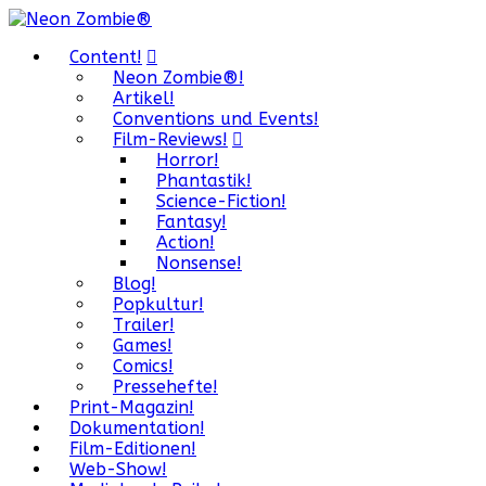
Content!
Neon Zombie®!
Artikel!
Conventions und Events!
Film-Reviews!
Horror!
Phantastik!
Science-Fiction!
Fantasy!
Action!
Nonsense!
Blog!
Popkultur!
Trailer!
Games!
Comics!
Pressehefte!
Print-Magazin!
Dokumentation!
Film-Editionen!
Web-Show!