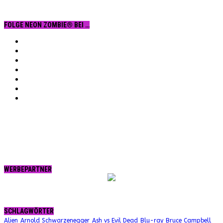
FOLGE NEON ZOMBIE® BEI …
Facebook
YouTube
Instagram
Vimeo
Twitter
tumblr.
RSS
WERBEPARTNER
SCHLAGWÖRTER
Alien
Arnold Schwarzenegger
Ash vs Evil Dead
Blu-ray
Bruce Campbell