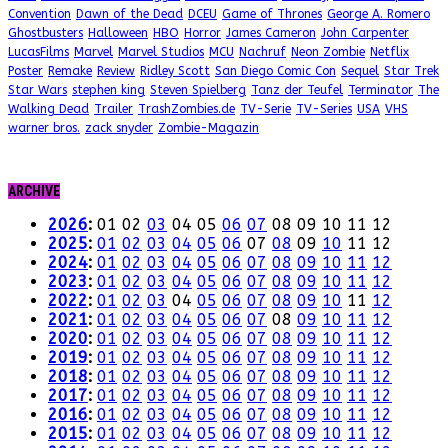
Convention
Dawn of the Dead
DCEU
Game of Thrones
George A. Romero
Ghostbusters
Halloween
HBO
Horror
James Cameron
John Carpenter
LucasFilms
Marvel
Marvel Studios
MCU
Nachruf
Neon Zombie
Netflix
Poster
Remake
Review
Ridley Scott
San Diego Comic Con
Sequel
Star Trek
Star Wars
stephen king
Steven Spielberg
Tanz der Teufel
Terminator
The
Walking Dead
Trailer
TrashZombies.de
TV-Serie
TV-Series
USA
VHS
warner bros.
zack snyder
Zombie-Magazin
ARCHIVE
2026
:
01
02
03
04
05
06
07
08
09
10
11
12
2025
:
01
02
03
04
05
06
07
08
09
10
11
12
2024
:
01
02
03
04
05
06
07
08
09
10
11
12
2023
:
01
02
03
04
05
06
07
08
09
10
11
12
2022
:
01
02
03
04
05
06
07
08
09
10
11
12
2021
:
01
02
03
04
05
06
07
08
09
10
11
12
2020
:
01
02
03
04
05
06
07
08
09
10
11
12
2019
:
01
02
03
04
05
06
07
08
09
10
11
12
2018
:
01
02
03
04
05
06
07
08
09
10
11
12
2017
:
01
02
03
04
05
06
07
08
09
10
11
12
2016
:
01
02
03
04
05
06
07
08
09
10
11
12
2015
:
01
02
03
04
05
06
07
08
09
10
11
12