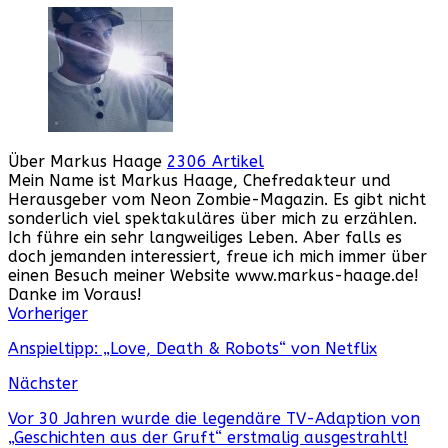
Über Markus Haage
2306 Artikel
Mein Name ist Markus Haage, Chefredakteur und
Herausgeber vom Neon Zombie-Magazin. Es gibt nicht
sonderlich viel spektakuläres über mich zu erzählen.
Ich führe ein sehr langweiliges Leben. Aber falls es
doch jemanden interessiert, freue ich mich immer über
einen Besuch meiner Website www.markus-haage.de!
Danke im Voraus!
Webseite
Facebook
Instagram
YouTube
Vorheriger
Anspieltipp: „Love, Death & Robots“ von Netflix
Nächster
Vor 30 Jahren wurde die legendäre TV-Adaption von
„Geschichten aus der Gruft“ erstmalig ausgestrahlt!