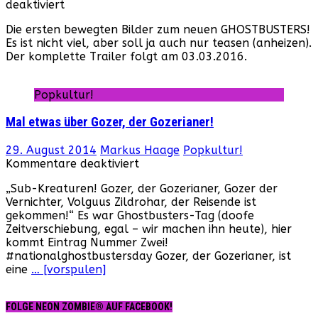
für
deaktiviert
„Ghostbusters“
Die ersten bewegten Bilder zum neuen GHOSTBUSTERS!
–
Es ist nicht viel, aber soll ja auch nur teasen (anheizen).
Der
Der komplette Trailer folgt am 03.03.2016.
erste
Teaser
zum
Popkultur!
Remake
Mal etwas über Gozer, der Gozerianer!
29. August 2014
Markus Haage
Popkultur!
für
Kommentare deaktiviert
Mal
„Sub-Kreaturen! Gozer, der Gozerianer, Gozer der
etwas
Vernichter, Volguus Zildrohar, der Reisende ist
über
gekommen!“ Es war Ghostbusters-Tag (doofe
Gozer,
Zeitverschiebung, egal – wir machen ihn heute), hier
der
kommt Eintrag Nummer Zwei!
Gozerianer!
#nationalghostbustersday Gozer, der Gozerianer, ist
eine
… [vorspulen]
FOLGE NEON ZOMBIE® AUF FACEBOOK!