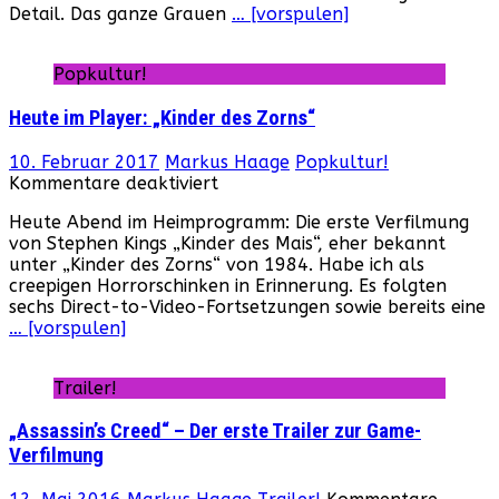
Detail. Das ganze Grauen
… [vorspulen]
für
die
Neuverfilmung
Popkultur!
von
2004
Heute im Player: „Kinder des Zorns“
10. Februar 2017
Markus Haage
Popkultur!
für
Kommentare deaktiviert
Heute
Heute Abend im Heimprogramm: Die erste Verfilmung
im
von Stephen Kings „Kinder des Mais“, eher bekannt
Player:
unter „Kinder des Zorns“ von 1984. Habe ich als
„Kinder
creepigen Horrorschinken in Erinnerung. Es folgten
des
sechs Direct-to-Video-Fortsetzungen sowie bereits eine
Zorns“
… [vorspulen]
Trailer!
„Assassin’s Creed“ – Der erste Trailer zur Game-
Verfilmung