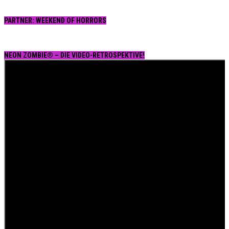
PARTNER: WEEKEND OF HORRORS
NEON ZOMBIE® – DIE VIDEO-RETROSPEKTIVE!