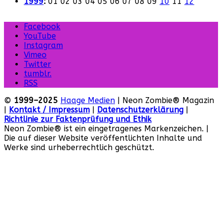
1999
:
01
02
03
04
05
06
07
08
09
10
11
12
Facebook
YouTube
Instagram
Vimeo
Twitter
tumblr.
RSS
©
1999–2025
Haage Medien
| Neon Zombie® Magazin
|
Kontakt / Impressum
|
Datenschutzerklärung
|
Richtlinie zur Faktenprüfung und Ethik
Neon Zombie® ist ein eingetragenes Markenzeichen. |
Die auf dieser Website veröffentlichten Inhalte und
Werke sind urheberrechtlich geschützt.