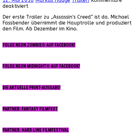
12. Mai 2016
Markus Haage
Trailer!
Kommentare
für
deaktiviert
„Assassin’s
Der erste Trailer zu „Assassin’s Creed“ ist da. Michael
Creed“
Fassbender übernimmt die Hauptrolle und produziert
–
den Film. Ab Dezember im Kino.
Der
erste
Trailer
FOLGE NEON ZOMBIE® AUF FACEBOOK!
zur
Game-
Verfilmung
FOLGE NEON MIDNIGHT® AUF FACEBOOK!
DIE AKTUELLE PRINT-AUSGABE!
PARTNER: FANTASY FILMFEST
PARTNER: HARD:LINE FILMFESTIVAL