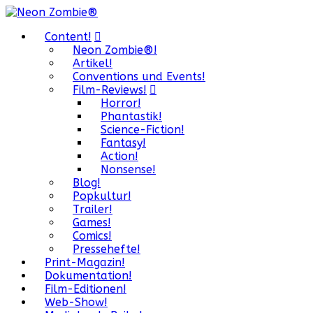
Content!
Neon Zombie®!
Artikel!
Conventions und Events!
Film-Reviews!
Horror!
Phantastik!
Science-Fiction!
Fantasy!
Action!
Nonsense!
Blog!
Popkultur!
Trailer!
Games!
Comics!
Pressehefte!
Print-Magazin!
Dokumentation!
Film-Editionen!
Web-Show!