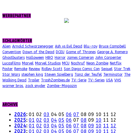
WERBEPARTNER
SCHLAGWÖRTER
Alien
Arnold Schwarzenegger
Ash vs Evil Dead
Blu-ray
Bruce Campbell
Convention
Dawn of the Dead
DCEU
Game of Thrones
George A. Romero
Ghostbusters
Halloween
HBO
Horror
James Cameron
John Carpenter
LucasFilms
Marvel
Marvel Studios
MCU
Nachruf
Neon Zombie
Netflix
Poster
Remake
Review
Ridley Scott
San Diego Comic Con
Sequel
Star Trek
Star Wars
stephen king
Steven Spielberg
Tanz der Teufel
Terminator
The
Walking Dead
Trailer
TrashZombies.de
TV-Serie
TV-Series
USA
VHS
warner bros.
zack snyder
Zombie-Magazin
ARCHIVE
2026
:
01
02
03
04
05
06
07
08
09
10
11
12
2025
:
01
02
03
04
05
06
07
08
09
10
11
12
2024
:
01
02
03
04
05
06
07
08
09
10
11
12
2023
:
01
02
03
04
05
06
07
08
09
10
11
12