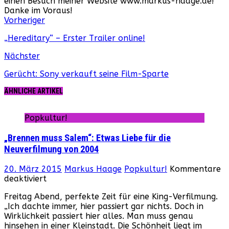
einen Besuch meiner Website www.markus-haage.de!
Danke im Voraus!
Webseite
Facebook
Instagram
YouTube
Vorheriger
„Hereditary“ – Erster Trailer online!
Nächster
Gerücht: Sony verkauft seine Film-Sparte
ÄHNLICHE ARTIKEL
Popkultur!
„Brennen muss Salem“: Etwas Liebe für die
Neuverfilmung von 2004
20. März 2015
Markus Haage
Popkultur!
Kommentare
für
deaktiviert
„Brennen
Freitag Abend, perfekte Zeit für eine King-Verfilmung.
muss
„Ich dachte immer, hier passiert gar nichts. Doch in
Salem“:
Wirklichkeit passiert hier alles. Man muss genau
Etwas
hinsehen in einer Kleinstadt. Die Schönheit liegt im
Liebe