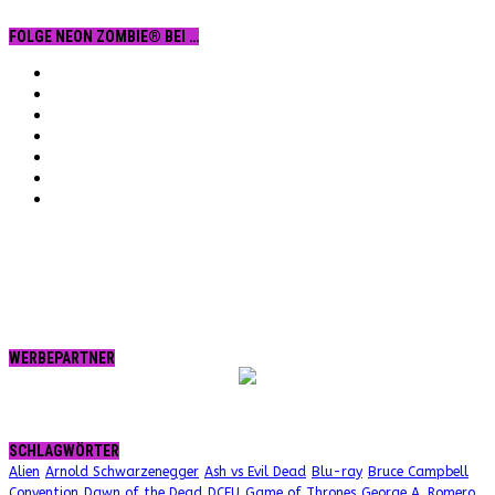
FOLGE NEON ZOMBIE® BEI …
Facebook
YouTube
Instagram
Vimeo
Twitter
tumblr.
RSS
WERBEPARTNER
SCHLAGWÖRTER
Alien
Arnold Schwarzenegger
Ash vs Evil Dead
Blu-ray
Bruce Campbell
Convention
Dawn of the Dead
DCEU
Game of Thrones
George A. Romero