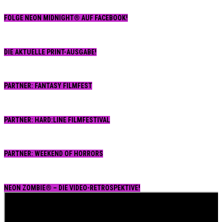
FOLGE NEON MIDNIGHT® AUF FACEBOOK!
DIE AKTUELLE PRINT-AUSGABE!
PARTNER: FANTASY FILMFEST
PARTNER: HARD:LINE FILMFESTIVAL
PARTNER: WEEKEND OF HORRORS
NEON ZOMBIE® – DIE VIDEO-RETROSPEKTIVE!