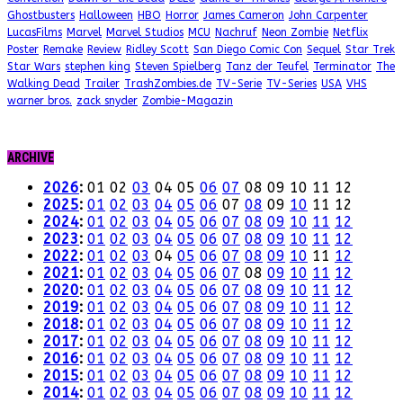
Ghostbusters
Halloween
HBO
Horror
James Cameron
John Carpenter
LucasFilms
Marvel
Marvel Studios
MCU
Nachruf
Neon Zombie
Netflix
Poster
Remake
Review
Ridley Scott
San Diego Comic Con
Sequel
Star Trek
Star Wars
stephen king
Steven Spielberg
Tanz der Teufel
Terminator
The
Walking Dead
Trailer
TrashZombies.de
TV-Serie
TV-Series
USA
VHS
warner bros.
zack snyder
Zombie-Magazin
ARCHIVE
2026
:
01
02
03
04
05
06
07
08
09
10
11
12
2025
:
01
02
03
04
05
06
07
08
09
10
11
12
2024
:
01
02
03
04
05
06
07
08
09
10
11
12
2023
:
01
02
03
04
05
06
07
08
09
10
11
12
2022
:
01
02
03
04
05
06
07
08
09
10
11
12
2021
:
01
02
03
04
05
06
07
08
09
10
11
12
2020
:
01
02
03
04
05
06
07
08
09
10
11
12
2019
:
01
02
03
04
05
06
07
08
09
10
11
12
2018
:
01
02
03
04
05
06
07
08
09
10
11
12
2017
:
01
02
03
04
05
06
07
08
09
10
11
12
2016
:
01
02
03
04
05
06
07
08
09
10
11
12
2015
:
01
02
03
04
05
06
07
08
09
10
11
12
2014
:
01
02
03
04
05
06
07
08
09
10
11
12