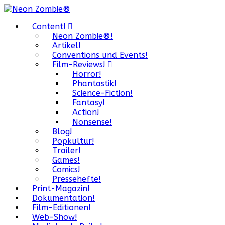
Content!
Neon Zombie®!
Artikel!
Conventions und Events!
Film-Reviews!
Horror!
Phantastik!
Science-Fiction!
Fantasy!
Action!
Nonsense!
Blog!
Popkultur!
Trailer!
Games!
Comics!
Pressehefte!
Print-Magazin!
Dokumentation!
Film-Editionen!
Web-Show!