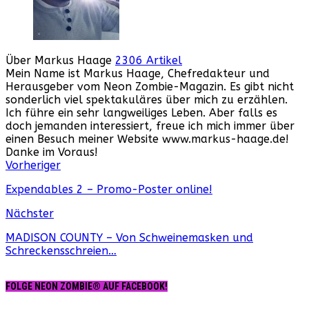
Über Markus Haage
2306 Artikel
Mein Name ist Markus Haage, Chefredakteur und
Herausgeber vom Neon Zombie-Magazin. Es gibt nicht
sonderlich viel spektakuläres über mich zu erzählen.
Ich führe ein sehr langweiliges Leben. Aber falls es
doch jemanden interessiert, freue ich mich immer über
einen Besuch meiner Website www.markus-haage.de!
Danke im Voraus!
Webseite
Facebook
Instagram
YouTube
Vorheriger
Expendables 2 – Promo-Poster online!
Nächster
MADISON COUNTY – Von Schweinemasken und
Schreckensschreien…
FOLGE NEON ZOMBIE® AUF FACEBOOK!