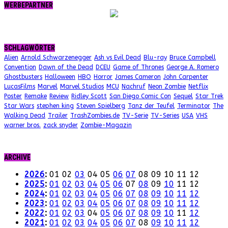
WERBEPARTNER
SCHLAGWÖRTER
Alien
Arnold Schwarzenegger
Ash vs Evil Dead
Blu-ray
Bruce Campbell
Convention
Dawn of the Dead
DCEU
Game of Thrones
George A. Romero
Ghostbusters
Halloween
HBO
Horror
James Cameron
John Carpenter
LucasFilms
Marvel
Marvel Studios
MCU
Nachruf
Neon Zombie
Netflix
Poster
Remake
Review
Ridley Scott
San Diego Comic Con
Sequel
Star Trek
Star Wars
stephen king
Steven Spielberg
Tanz der Teufel
Terminator
The
Walking Dead
Trailer
TrashZombies.de
TV-Serie
TV-Series
USA
VHS
warner bros.
zack snyder
Zombie-Magazin
ARCHIVE
2026
:
01
02
03
04
05
06
07
08
09
10
11
12
2025
:
01
02
03
04
05
06
07
08
09
10
11
12
2024
:
01
02
03
04
05
06
07
08
09
10
11
12
2023
:
01
02
03
04
05
06
07
08
09
10
11
12
2022
:
01
02
03
04
05
06
07
08
09
10
11
12
2021
:
01
02
03
04
05
06
07
08
09
10
11
12