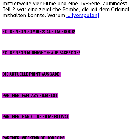
mittlerweile vier Filme und eine TV-Serie. Zumindest
Reboot
Teil 2 war eine ziemliche Bombe, die mit dem Original
..!?
mithalten konnte. Warum
… [vorspulen]
FOLGE NEON ZOMBIE® AUF FACEBOOK!
FOLGE NEON MIDNIGHT® AUF FACEBOOK!
DIE AKTUELLE PRINT-AUSGABE!
PARTNER: FANTASY FILMFEST
PARTNER: HARD:LINE FILMFESTIVAL
PARTNER: WEEKEND OF HORRORS