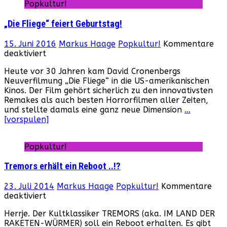
Popkultur!
„Die Fliege“ feiert Geburtstag!
15. Juni 2016
Markus Haage
Popkultur!
Kommentare
für
deaktiviert
„Die
Heute vor 30 Jahren kam David Cronenbergs
Fliege“
Neuverfilmung „Die Fliege“ in die US-amerikanischen
feiert
Kinos. Der Film gehört sicherlich zu den innovativsten
Geburtstag!
Remakes als auch besten Horrorfilmen aller Zeiten,
und stellte damals eine ganz neue Dimension
…
[vorspulen]
Popkultur!
Tremors erhält ein Reboot ..!?
23. Juli 2014
Markus Haage
Popkultur!
Kommentare
für
deaktiviert
Tremors
Herrje. Der Kultklassiker TREMORS (aka. IM LAND DER
erhält
RAKETEN-WÜRMER) soll ein Reboot erhalten. Es gibt
ein