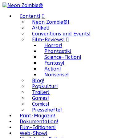
Content!
Neon Zombie®!
Artikel!
Conventions und Events!
Film-Reviews!
Horror!
Phantastik!
Science-Fiction!
Fantasy!
Action!
Nonsense!
Blog!
Popkultur!
Trailer!
Games!
Comics!
Pressehefte!
Print-Magazin!
Dokumentation!
Film-Editionen!
Web-Show!