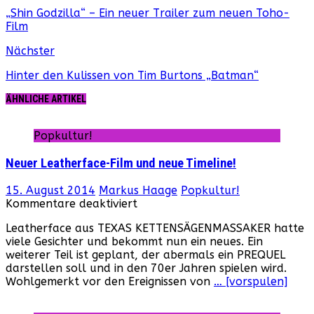
„Shin Godzilla“ – Ein neuer Trailer zum neuen Toho-
Film
Nächster
Hinter den Kulissen von Tim Burtons „Batman“
ÄHNLICHE ARTIKEL
Popkultur!
Neuer Leatherface-Film und neue Timeline!
15. August 2014
Markus Haage
Popkultur!
für
Kommentare deaktiviert
Neuer
Leatherface aus TEXAS KETTENSÄGENMASSAKER hatte
Leatherface-
viele Gesichter und bekommt nun ein neues. Ein
Film
weiterer Teil ist geplant, der abermals ein PREQUEL
und
darstellen soll und in den 70er Jahren spielen wird.
neue
Wohlgemerkt vor den Ereignissen von
… [vorspulen]
Timeline!