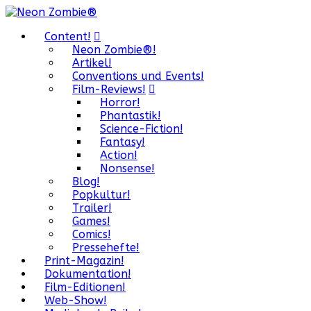
Content!
Neon Zombie®!
Artikel!
Conventions und Events!
Film-Reviews!
Horror!
Phantastik!
Science-Fiction!
Fantasy!
Action!
Nonsense!
Blog!
Popkultur!
Trailer!
Games!
Comics!
Pressehefte!
Print-Magazin!
Dokumentation!
Film-Editionen!
Web-Show!