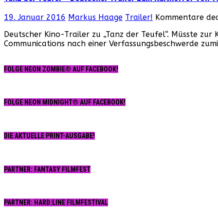
19. Januar 2016
Markus Haage
Trailer!
Kommentare deak
Deutscher Kino-Trailer zu „Tanz der Teufel“. Müsste zu
Communications nach einer Verfassungsbeschwerde zumi
FOLGE NEON ZOMBIE® AUF FACEBOOK!
FOLGE NEON MIDNIGHT® AUF FACEBOOK!
DIE AKTUELLE PRINT-AUSGABE!
PARTNER: FANTASY FILMFEST
PARTNER: HARD:LINE FILMFESTIVAL