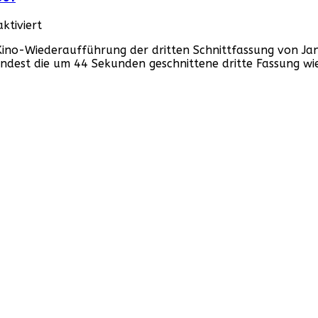
Carpenters
Kultfilm
für
tiviert
Tanz
r Kino-Wiederaufführung der dritten Schnittfassung von J
der
ndest die um 44 Sekunden geschnittene dritte Fassung w
Teufel
–
Deutscher
Trailer
zum
Kulthorror
von
1981