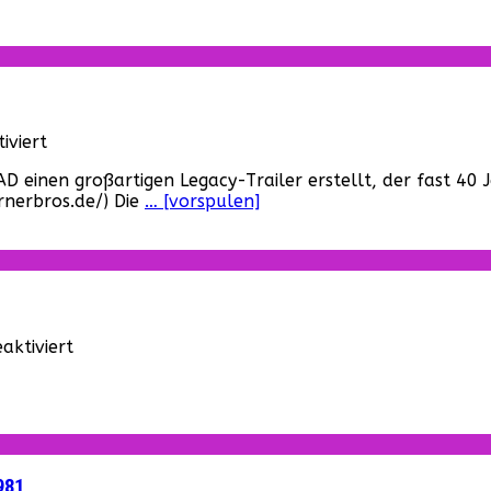
für
iviert
„Mad
einen großartigen Legacy-Trailer erstellt, der fast 40 J
Max:
rnerbros.de/) Die
… [vorspulen]
Fury
Road“
–
Ein
neuer
Trailer
ist
für
ktiviert
online!
„Sie
leben!“
–
Deutscher
Trailer
zu
981