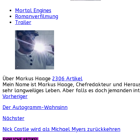
Mortal Engines
Romanverfilmung
Trailer
Über Markus Haage
2306 Artikel
Mein Name ist Markus Haage, Chefredakteur und Herausge
sehr langweiliges Leben. Aber falls es doch jemanden i
Webseite
Facebook
Instagram
YouTube
Vorheriger
Der Autogramm-Wahnsinn
Nächster
Nick Castle wird als Michael Myers zurückkehren
ÄHNLICHE ARTIKEL