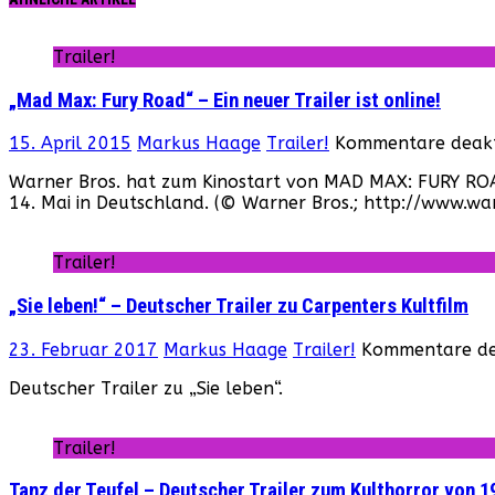
Trailer!
„Mad Max: Fury Road“ – Ein neuer Trailer ist online!
15. April 2015
Markus Haage
Trailer!
Kommentare deakt
Warner Bros. hat zum Kinostart von MAD MAX: FURY ROAD 
14. Mai in Deutschland. (© Warner Bros.; http://www.wa
Trailer!
„Sie leben!“ – Deutscher Trailer zu Carpenters Kultfilm
23. Februar 2017
Markus Haage
Trailer!
Kommentare dea
Deutscher Trailer zu „Sie leben“.
Trailer!
Tanz der Teufel – Deutscher Trailer zum Kulthorror von 1