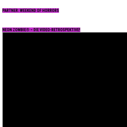
PARTNER: WEEKEND OF HORRORS
NEON ZOMBIE® – DIE VIDEO-RETROSPEKTIVE!