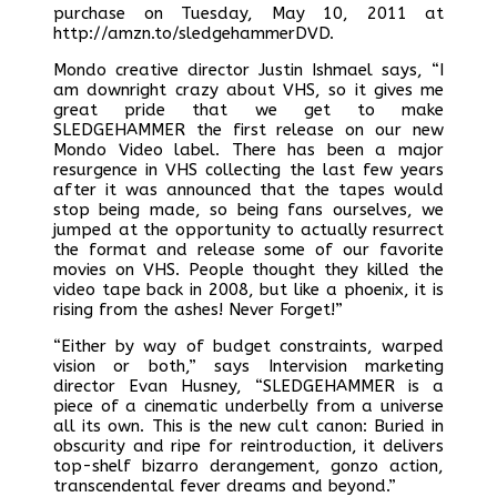
purchase on Tuesday, May 10, 2011 at
http://amzn.to/sledgehammerDVD.
Mondo creative director Justin Ishmael says, “I
am downright crazy about VHS, so it gives me
great pride that we get to make
SLEDGEHAMMER the first release on our new
Mondo Video label. There has been a major
resurgence in VHS collecting the last few years
after it was announced that the tapes would
stop being made, so being fans ourselves, we
jumped at the opportunity to actually resurrect
the format and release some of our favorite
movies on VHS. People thought they killed the
video tape back in 2008, but like a phoenix, it is
rising from the ashes! Never Forget!”
“Either by way of budget constraints, warped
vision or both,” says Intervision marketing
director Evan Husney, “SLEDGEHAMMER is a
piece of a cinematic underbelly from a universe
all its own. This is the new cult canon: Buried in
obscurity and ripe for reintroduction, it delivers
top-shelf bizarro derangement, gonzo action,
transcendental fever dreams and beyond.”