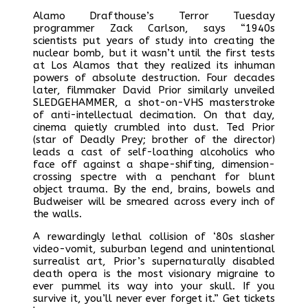
Alamo Drafthouse’s Terror Tuesday
programmer Zack Carlson, says “1940s
scientists put years of study into creating the
nuclear bomb, but it wasn’t until the first tests
at Los Alamos that they realized its inhuman
powers of absolute destruction. Four decades
later, filmmaker David Prior similarly unveiled
SLEDGEHAMMER, a shot-on-VHS masterstroke
of anti-intellectual decimation. On that day,
cinema quietly crumbled into dust. Ted Prior
(star of Deadly Prey; brother of the director)
leads a cast of self-loathing alcoholics who
face off against a shape-shifting, dimension-
crossing spectre with a penchant for blunt
object trauma. By the end, brains, bowels and
Budweiser will be smeared across every inch of
the walls.
A rewardingly lethal collision of ‘80s slasher
video-vomit, suburban legend and unintentional
surrealist art, Prior’s supernaturally disabled
death opera is the most visionary migraine to
ever pummel its way into your skull. If you
survive it, you’ll never ever forget it.” Get tickets