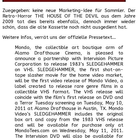
Zuegegeben: keine neue Marketing-Idee für Sammler. Der
Retro-Horror THE HOUSE OF THE DEVIL aus dem Jahre
2009 tat dies bereits ebenfalls, dennoch immer wieder
schön, dass die alte Kassette noch nicht ausgedient hat.
Weitere Infos, verrät uns der offizielle Pressetext…
Mondo, the collectible art boutique arm of
Alamo Drafthouse Cinema, is pleased to
announce a partnership with Intervision Picture
Corporation to release 1983’s SLEDGEHAMMER
on VHS. SLEDGEHAMMER, the first shot-on-
tape slasher movie for the home video market,
will be the first video release of Mondo Video, a
label created to release rare genre films in a
collectible VHS format. The VHS release will
coincide with the film’s first release on DVD and
a Terror Tuesday screening on Tuesday, May 10,
2011 at Alamo Drafthouse in Austin, TX. Mondo
Video’s SLEDGEHAMMER includes the original
box art and copy from the 1983 VHS release
and will be available for purchase only at
MondoTees.com on Wednesday, May 11, 2011.
The Intervision DVD will also be available for