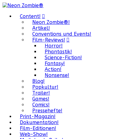
Content!
Neon Zombie®!
Artikel!
Conventions und Events!
Film-Reviews!
Horror!
Phantastik!
Science-Fiction!
Fantasy!
Action!
Nonsense!
Blog!
Popkultur!
Trailer!
Games!
Comics!
Pressehefte!
Print-Magazin!
Dokumentation!
Film-Editionen!
Web-Show!