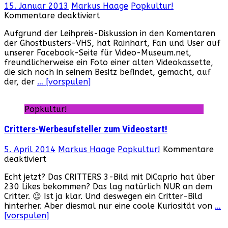
15. Januar 2013
Markus Haage
Popkultur!
für
Kommentare deaktiviert
Frankenstein
Aufgrund der Leihpreis-Diskussion in den Komentaren
’80:
der Ghostbusters-VHS, hat Rainhart, Fan und User auf
16
unserer Facebook-Seite für Video-Museum.net,
Mark
freundlicherweise ein Foto einer alten Videokassette,
Verleihgebühr
die sich noch in seinem Besitz befindet, gemacht, auf
der, der
… [vorspulen]
Popkultur!
Critters-Werbeaufsteller zum Videostart!
5. April 2014
Markus Haage
Popkultur!
Kommentare
für
deaktiviert
Critters-
Echt jetzt? Das CRITTERS 3-Bild mit DiCaprio hat über
Werbeaufsteller
230 Likes bekommen? Das lag natürlich NUR an dem
zum
Critter. 😉 Ist ja klar. Und deswegen ein Critter-Bild
Videostart!
hinterher. Aber diesmal nur eine coole Kuriosität von
…
[vorspulen]