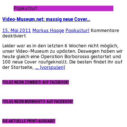
Popkultur!
Video-Museum.net: massig neue Cover…
15. Mai 2011
Markus Haage
Popkultur!
Kommentare
für
deaktiviert
Video-
Leider war es in den letzten 6 Wochen nicht möglich,
Museum.net:
unser Video-Museum zu updaten. Deswegen haben wir
massig
heute gleich eine Operation Barbarossa gestartet und
neue
100 neue Cover raufgeknallt. Die besten findet ihr auf
Cover…
der Startseite,
… [vorspulen]
FOLGE NEON ZOMBIE® AUF FACEBOOK!
FOLGE NEON MIDNIGHT® AUF FACEBOOK!
DIE AKTUELLE PRINT-AUSGABE!