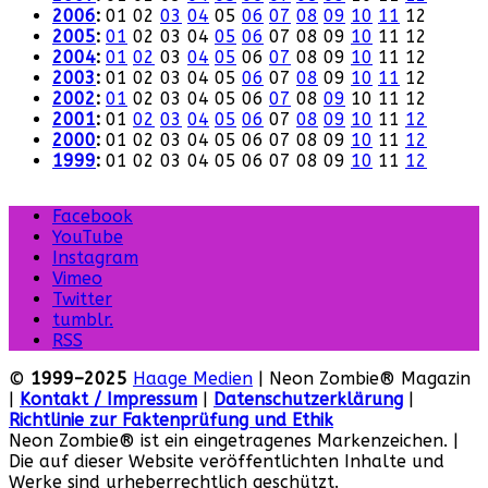
2006
:
01
02
03
04
05
06
07
08
09
10
11
12
2005
:
01
02
03
04
05
06
07
08
09
10
11
12
2004
:
01
02
03
04
05
06
07
08
09
10
11
12
2003
:
01
02
03
04
05
06
07
08
09
10
11
12
2002
:
01
02
03
04
05
06
07
08
09
10
11
12
2001
:
01
02
03
04
05
06
07
08
09
10
11
12
2000
:
01
02
03
04
05
06
07
08
09
10
11
12
1999
:
01
02
03
04
05
06
07
08
09
10
11
12
Facebook
YouTube
Instagram
Vimeo
Twitter
tumblr.
RSS
©
1999–2025
Haage Medien
| Neon Zombie® Magazin
|
Kontakt / Impressum
|
Datenschutzerklärung
|
Richtlinie zur Faktenprüfung und Ethik
Neon Zombie® ist ein eingetragenes Markenzeichen. |
Die auf dieser Website veröffentlichten Inhalte und
Werke sind urheberrechtlich geschützt.