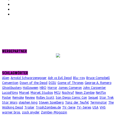
Twitter
tumblr.
RSS
WERBEPARTNER
SCHLAGWÖRTER
Alien
Arnold Schwarzenegger
Ash vs Evil Dead
Blu-ray
Bruce Campbell
Convention
Dawn of the Dead
DCEU
Game of Thrones
George A. Romero
Ghostbusters
Halloween
HBO
Horror
James Cameron
John Carpenter
LucasFilms
Marvel
Marvel Studios
MCU
Nachruf
Neon Zombie
Netflix
Poster
Remake
Review
Ridley Scott
San Diego Comic Con
Sequel
Star Trek
Star Wars
stephen king
Steven Spielberg
Tanz der Teufel
Terminator
The
Walking Dead
Trailer
TrashZombies.de
TV-Serie
TV-Series
USA
VHS
warner bros.
zack snyder
Zombie-Magazin