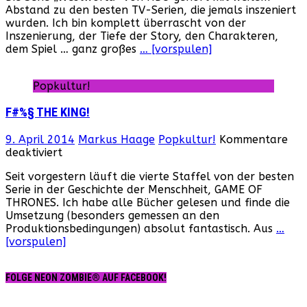
Abstand zu den besten TV-Serien, die jemals inszeniert
kleiner
wurden. Ich bin komplett überrascht von der
Rückblick
Inszenierung, der Tiefe der Story, den Charakteren,
dem Spiel … ganz großes
… [vorspulen]
Popkultur!
F#%§ THE KING!
9. April 2014
Markus Haage
Popkultur!
Kommentare
für
deaktiviert
F#%§
Seit vorgestern läuft die vierte Staffel von der besten
THE
Serie in der Geschichte der Menschheit, GAME OF
KING!
THRONES. Ich habe alle Bücher gelesen und finde die
Umsetzung (besonders gemessen an den
Produktionsbedingungen) absolut fantastisch. Aus
…
[vorspulen]
FOLGE NEON ZOMBIE® AUF FACEBOOK!