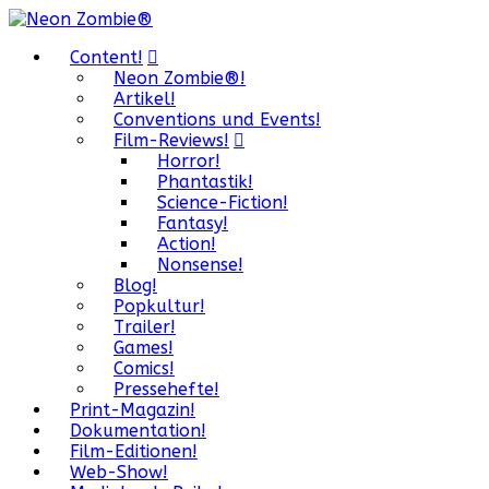
Content!
Neon Zombie®!
Artikel!
Conventions und Events!
Film-Reviews!
Horror!
Phantastik!
Science-Fiction!
Fantasy!
Action!
Nonsense!
Blog!
Popkultur!
Trailer!
Games!
Comics!
Pressehefte!
Print-Magazin!
Dokumentation!
Film-Editionen!
Web-Show!