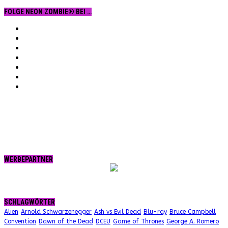
FOLGE NEON ZOMBIE® BEI …
Facebook
YouTube
Instagram
Vimeo
Twitter
tumblr.
RSS
WERBEPARTNER
SCHLAGWÖRTER
Alien
Arnold Schwarzenegger
Ash vs Evil Dead
Blu-ray
Bruce Campbell
Convention
Dawn of the Dead
DCEU
Game of Thrones
George A. Romero