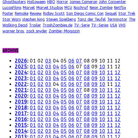
Ghostbusters
Halloween
HBO
Horror
James Cameron
John Carpenter
LucasFilms
Marvel
Marvel Studios
MCU
Nachruf
Neon Zombie
Netflix
Poster
Remake
Review
Ridley Scott
San Diego Comic Con
Sequel
Star Trek
Star Wars
stephen king
Steven Spielberg
Tanz der Teufel
Terminator
The
Walking Dead
Trailer
TrashZombies.de
TV-Serie
TV-Series
USA
VHS
warner bros.
zack snyder
Zombie-Magazin
ARCHIVE
2026
:
01
02
03
04
05
06
07
08
09
10
11
12
2025
:
01
02
03
04
05
06
07
08
09
10
11
12
2024
:
01
02
03
04
05
06
07
08
09
10
11
12
2023
:
01
02
03
04
05
06
07
08
09
10
11
12
2022
:
01
02
03
04
05
06
07
08
09
10
11
12
2021
:
01
02
03
04
05
06
07
08
09
10
11
12
2020
:
01
02
03
04
05
06
07
08
09
10
11
12
2019
:
01
02
03
04
05
06
07
08
09
10
11
12
2018
:
01
02
03
04
05
06
07
08
09
10
11
12
2017
:
01
02
03
04
05
06
07
08
09
10
11
12
2016
:
01
02
03
04
05
06
07
08
09
10
11
12
2015
:
01
02
03
04
05
06
07
08
09
10
11
12
2014
:
01
02
03
04
05
06
07
08
09
10
11
12
2013
:
01
02
03
04
05
06
07
08
09
10
11
12