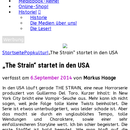
Mediabook-Reihe!
Online-Shop!
Historie!
Historie
Die Medien über uns!
Die Leser!
Werbung
Startseite
Popkultur!
„The Strain“ startet in den USA
„The Strain“ startet in den USA
verfasst am
6.September 2014
von
Markus Haage
In den USA läuft gerade THE STRAIN, eine neue Horrorserie
produziert von Guillermo Del Toro. Kurzer Inhalt: In New
York City bricht eine Vampir-Seuche aus. Mehr kann ich nicht
sagen, weil jede Folge tolle kleine Twists beinhaltet. Die
Serie ist etwas unterbudgetiert, was leider schade ist. Aber
das macht sie durch ein unglaubliches Tempo, tolle
Wendungen und Charaktere, sowie einer sehr
einfallsreicheren Storyline wett. Ich bin schier begeistert. Die
erste Staffel ist bald beendet. Wie man bloß auf die