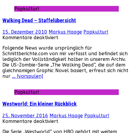
Popkultur!
Walking Dead – Staffelübersicht
15. Dezember 2010
Markus Haage
Popkultur!
für
Kommentare deaktiviert
Walking
Folgende News wurde ursprünglich für
Dead
Schnittberichte.com von mir verfasst und befindet sich
–
lediglich der Vollständigkeit halber in unserem Archiv.
Staffelübersicht
Die US-Zombie-Serie „The Walking Dead“, die auf dem
gleichnamigen Graphic Novel basiert, erfreut sich nicht
nur
… [vorspulen]
Popkultur!
Westworld: Ein kleiner Rückblick
25. November 2016
Markus Haage
Popkultur!
für
Kommentare deaktiviert
Westworld:
Die Serie „Westworld“ von HBO gehört mit weitem
Ein