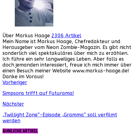
Über Markus Haage
2306 Artikel
Mein Name ist Markus Haage, Chefredakteur und
Herausgeber vom Neon Zombie-Magazin. Es gibt nicht
sonderlich viel spektakuläres über mich zu erzählen.
Ich führe ein sehr langweiliges Leben. Aber falls es
doch jemanden interessiert, freue ich mich immer über
einen Besuch meiner Website www.markus-haage.de!
Danke im Voraus!
Webseite
Facebook
Instagram
YouTube
Vorheriger
Simpsons trifft auf Futurama!
Nächster
„Twillight Zone“-Episode „Gramma“ soll verfilmt
werden
ÄHNLICHE ARTIKEL