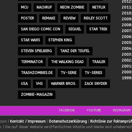
2012
2011
MCU
NACHRUF
NEON ZOMBIE
NETFLIX
2010
POSTER
REMAKE
REVIEW
RIDLEY SCOTT
2009
2008
SAN DIEGO COMIC CON
SEQUEL
STAR TREK
2007
2006
STAR WARS
STEPHEN KING
2005
2004
STEVEN SPIELBERG
TANZ DER TEUFEL
2003
2002
TERMINATOR
THE WALKING DEAD
TRAILER
2001
2000
TRASHZOMBIES.DE
TV-SERIE
TV-SERIES
1999
USA
VHS
WARNER BROS.
ZACK SNYDER
ZOMBIE-MAGAZIN
FACEBOOK
YOUTUBE
INSTAGRAM
azin |
Kontakt / Impressum
|
Datenschutzerklärung
|
Richtlinie zur Faktenprü
 | Die auf dieser Website veröffentlichten Inhalte und Werke sind urheberrech