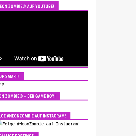
EON ZOMBIE® AUF YOUTUBE!
OP SMART!
ON ZOMBIE® – DER GAME BOY!
LGE #NEONZOMBIE AUF INSTAGRAM!
FÄLLIGE POSTINGS