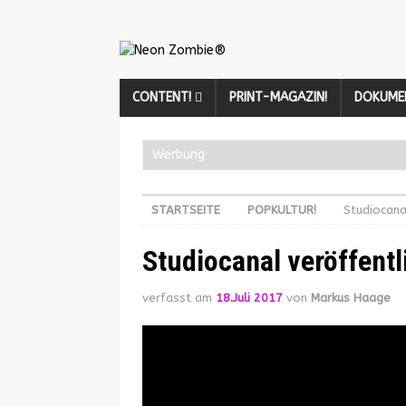
CONTENT!
PRINT-MAGAZIN!
DOKUME
Werbung
STARTSEITE
POPKULTUR!
Studiocana
Studiocanal veröffentl
verfasst am
18.Juli 2017
von
Markus Haage