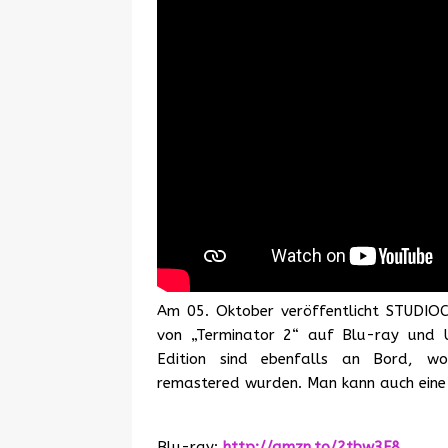
Am 05. Oktober veröffentlicht STUDIO
von „Terminator 2“ auf Blu-ray und U
Edition sind ebenfalls an Bord, wob
remastered wurden. Man kann auch eine
Blu-ray:
http://amzn.to/2tbw3F8