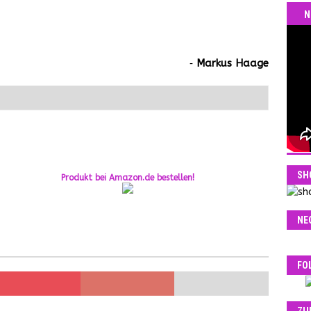
N
‐
Markus Haage
SH
Produkt bei Amazon.de bestellen!
NE
FO
ZU