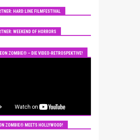
RTNER: HARD:LINE FILMFESTIVAL
RTNER: WEEKEND OF HORRORS
EON ZOMBIE® – DIE VIDEO-RETROSPEKTIVE!
ON ZOMBIE® MEETS HOLLYWOOD!