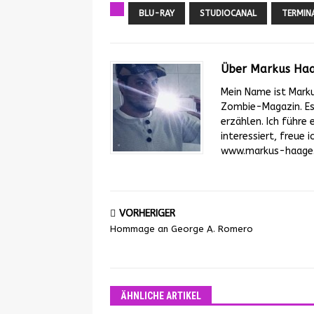
BLU-RAY
STUDIOCANAL
TERMIN
Über Markus Ha
Mein Name ist Mark
Zombie-Magazin. Es 
erzählen. Ich führe 
interessiert, freue
www.markus-haage.d
VORHERIGER
Hommage an George A. Romero
ÄHNLICHE ARTIKEL