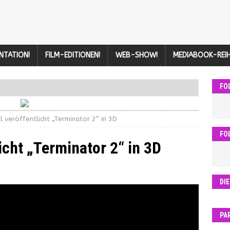
NTATION!
FILM-EDITIONEN!
WEB-SHOW!
MEDIABOOK-REIH
FO
l veröffentlicht „Terminator 2“ in 3D
FO
icht „Terminator 2“ in 3D
DI
PA