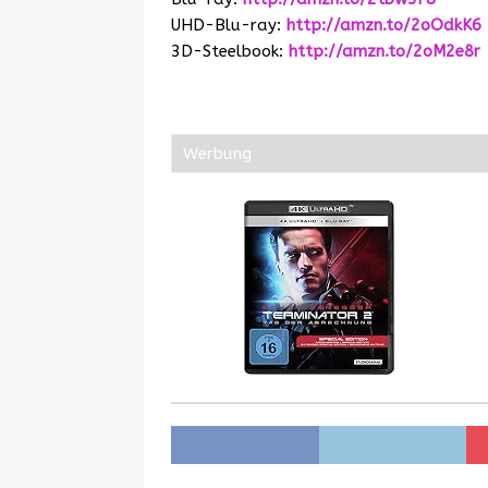
UHD-Blu-ray:
http://amzn.to/2oOdkK6
3D-Steelbook:
http://amzn.to/2oM2e8r
Werbung