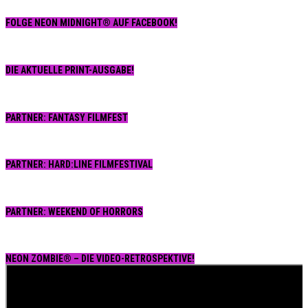
FOLGE NEON MIDNIGHT® AUF FACEBOOK!
DIE AKTUELLE PRINT-AUSGABE!
PARTNER: FANTASY FILMFEST
PARTNER: HARD:LINE FILMFESTIVAL
PARTNER: WEEKEND OF HORRORS
NEON ZOMBIE® – DIE VIDEO-RETROSPEKTIVE!