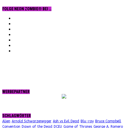
FOLGE NEON ZOMBIE® BEI …
Facebook
YouTube
Instagram
Vimeo
Twitter
tumblr.
RSS
WERBEPARTNER
SCHLAGWÖRTER
Alien
Arnold Schwarzenegger
Ash vs Evil Dead
Blu-ray
Bruce Campbell
Convention
Dawn of the Dead
DCEU
Game of Thrones
George A. Romero