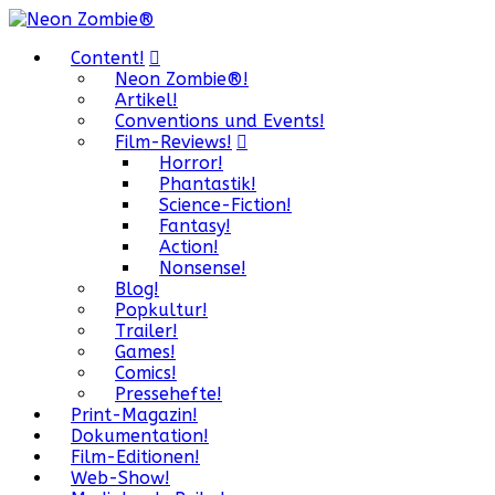
Content!
Neon Zombie®!
Artikel!
Conventions und Events!
Film-Reviews!
Horror!
Phantastik!
Science-Fiction!
Fantasy!
Action!
Nonsense!
Blog!
Popkultur!
Trailer!
Games!
Comics!
Pressehefte!
Print-Magazin!
Dokumentation!
Film-Editionen!
Web-Show!