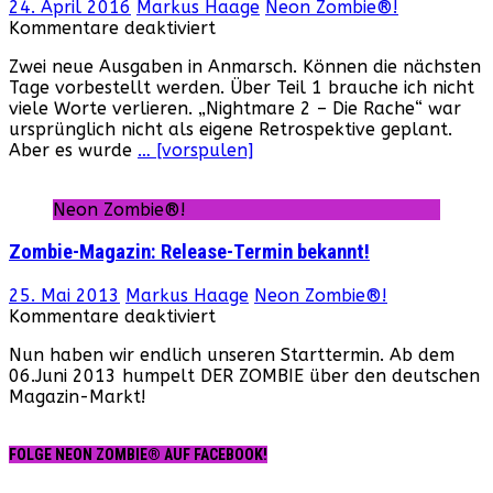
24. April 2016
Markus Haage
Neon Zombie®!
für
Kommentare deaktiviert
Zwei
Zwei neue Ausgaben in Anmarsch. Können die nächsten
neue
Tage vorbestellt werden. Über Teil 1 brauche ich nicht
Ausgaben
viele Worte verlieren. „Nightmare 2 – Die Rache“ war
vom
ursprünglich nicht als eigene Retrospektive geplant.
Zombie-
Aber es wurde
… [vorspulen]
Magazin!
Neon Zombie®!
Zombie-Magazin: Release-Termin bekannt!
25. Mai 2013
Markus Haage
Neon Zombie®!
für
Kommentare deaktiviert
Zombie-
Nun haben wir endlich unseren Starttermin. Ab dem
Magazin:
06.Juni 2013 humpelt DER ZOMBIE über den deutschen
Release-
Magazin-Markt!
Termin
bekannt!
FOLGE NEON ZOMBIE® AUF FACEBOOK!