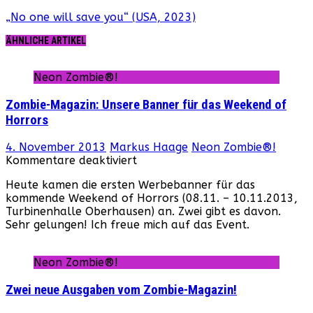
„No one will save you“ (USA, 2023)
ÄHNLICHE ARTIKEL
Neon Zombie®!
Zombie-Magazin: Unsere Banner für das Weekend of
Horrors
4. November 2013
Markus Haage
Neon Zombie®!
für
Kommentare deaktiviert
Zombie-
Heute kamen die ersten Werbebanner für das
Magazin:
kommende Weekend of Horrors (08.11. – 10.11.2013,
Unsere
Turbinenhalle Oberhausen) an. Zwei gibt es davon.
Banner
Sehr gelungen! Ich freue mich auf das Event.
für
das
Weekend
Neon Zombie®!
of
Horrors
Zwei neue Ausgaben vom Zombie-Magazin!