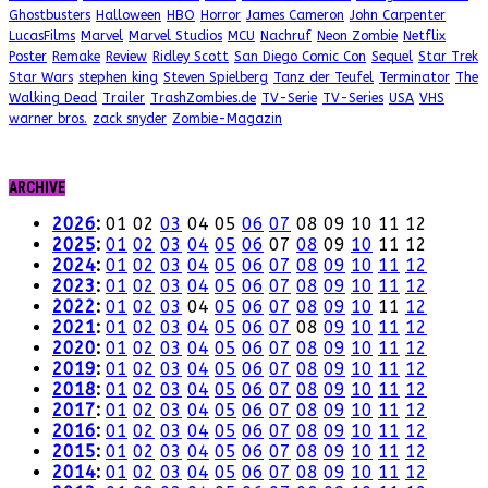
Ghostbusters
Halloween
HBO
Horror
James Cameron
John Carpenter
LucasFilms
Marvel
Marvel Studios
MCU
Nachruf
Neon Zombie
Netflix
Poster
Remake
Review
Ridley Scott
San Diego Comic Con
Sequel
Star Trek
Star Wars
stephen king
Steven Spielberg
Tanz der Teufel
Terminator
The
Walking Dead
Trailer
TrashZombies.de
TV-Serie
TV-Series
USA
VHS
warner bros.
zack snyder
Zombie-Magazin
ARCHIVE
2026
:
01
02
03
04
05
06
07
08
09
10
11
12
2025
:
01
02
03
04
05
06
07
08
09
10
11
12
2024
:
01
02
03
04
05
06
07
08
09
10
11
12
2023
:
01
02
03
04
05
06
07
08
09
10
11
12
2022
:
01
02
03
04
05
06
07
08
09
10
11
12
2021
:
01
02
03
04
05
06
07
08
09
10
11
12
2020
:
01
02
03
04
05
06
07
08
09
10
11
12
2019
:
01
02
03
04
05
06
07
08
09
10
11
12
2018
:
01
02
03
04
05
06
07
08
09
10
11
12
2017
:
01
02
03
04
05
06
07
08
09
10
11
12
2016
:
01
02
03
04
05
06
07
08
09
10
11
12
2015
:
01
02
03
04
05
06
07
08
09
10
11
12
2014
:
01
02
03
04
05
06
07
08
09
10
11
12