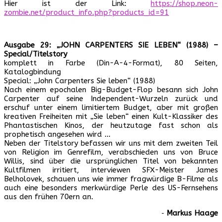
Hier ist der Link:
https://shop.neon-
zombie.net/product_info.php?products_id=91
Ausgabe 29: „JOHN CARPENTERS SIE LEBEN“ (1988) –
Special/Titelstory
komplett in Farbe (Din-A-4-Format), 80 Seiten,
Katalogbindung
Special: „John Carpenters Sie leben“ (1988)
Nach einem epochalen Big-Budget-Flop besann sich John
Carpenter auf seine Independent-Wurzeln zurück und
erschuf unter einem limitiertem Budget, aber mit großen
kreativen Freiheiten mit „Sie leben“ einen Kult-Klassiker des
Phantastischen Kinos, der heutzutage fast schon als
prophetisch angesehen wird …
Neben der Titelstory befassen wir uns mit dem zweiten Teil
von Religion im Genrefilm, verabschieden uns von Bruce
Willis, sind über die ursprünglichen Titel von bekannten
Kultfilmen irritiert, interviewen SFX-Meister James
Belholovek, schauen uns wie immer fragwürdige B-Filme als
auch eine besonders merkwürdige Perle des US-Fernsehens
aus den frühen 70ern an.
‐
Markus Haage