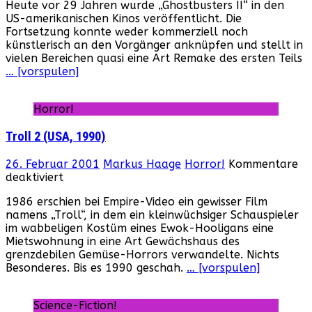
Heute vor 29 Jahren wurde „Ghostbusters II“ in den
29
US-amerikanischen Kinos veröffentlicht. Die
Jahren
Fortsetzung konnte weder kommerziell noch
wurden
künstlerisch an den Vorgänger anknüpfen und stellt in
„Ghostbusters
vielen Bereichen quasi eine Art Remake des ersten Teils
2“
… [vorspulen]
veröffentlicht!
Horror!
Troll 2 (USA, 1990)
26. Februar 2001
Markus Haage
Horror!
Kommentare
für
deaktiviert
Troll
1986 erschien bei Empire-Video ein gewisser Film
2
namens „Troll“, in dem ein kleinwüchsiger Schauspieler
(USA,
im wabbeligen Kostüm eines Ewok-Hooligans eine
1990)
Mietswohnung in eine Art Gewächshaus des
grenzdebilen Gemüse-Horrors verwandelte. Nichts
Besonderes. Bis es 1990 geschah.
… [vorspulen]
Science-Fiction!