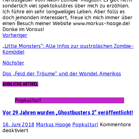
sonderlich viel spektakuläres über mich zu erzählen.
Ich führe ein sehr langweiliges Leben. Aber falls es
doch jemanden interessiert, freue ich mich immer über
einen Besuch meiner Website www.markus-haage.de!
Danke im Voraus!
Webseite
Facebook
Instagram
YouTube
Vorheriger
„Little Monsters“: Alle Infos zur australischen Zombie-
Komödie!
Nächster
Das „Feld der Träume“ und der Wandel Amerikas
ÄHNLICHE ARTIKEL
Popkultur!
Vor 29 Jahren wurden „Ghostbusters 2“ veröffentlicht!
16. Juni 2018
Markus Haage
Popkultur!
Kommentare
für
deaktiviert
Vor