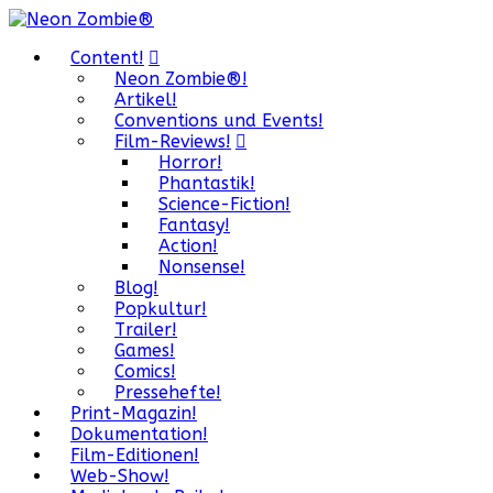
Content!
Neon Zombie®!
Artikel!
Conventions und Events!
Film-Reviews!
Horror!
Phantastik!
Science-Fiction!
Fantasy!
Action!
Nonsense!
Blog!
Popkultur!
Trailer!
Games!
Comics!
Pressehefte!
Print-Magazin!
Dokumentation!
Film-Editionen!
Web-Show!