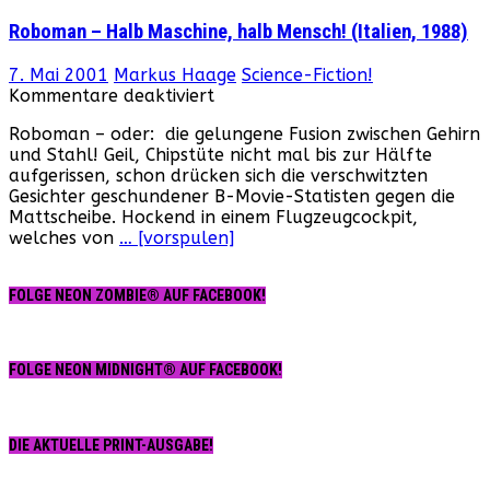
Roboman – Halb Maschine, halb Mensch! (Italien, 1988)
7. Mai 2001
Markus Haage
Science-Fiction!
für
Kommentare deaktiviert
Roboman
Roboman – oder: die gelungene Fusion zwischen Gehirn
–
und Stahl! Geil, Chipstüte nicht mal bis zur Hälfte
Halb
aufgerissen, schon drücken sich die verschwitzten
Maschine,
Gesichter geschundener B-Movie-Statisten gegen die
halb
Mattscheibe. Hockend in einem Flugzeugcockpit,
Mensch!
welches von
… [vorspulen]
(Italien,
1988)
FOLGE NEON ZOMBIE® AUF FACEBOOK!
FOLGE NEON MIDNIGHT® AUF FACEBOOK!
DIE AKTUELLE PRINT-AUSGABE!