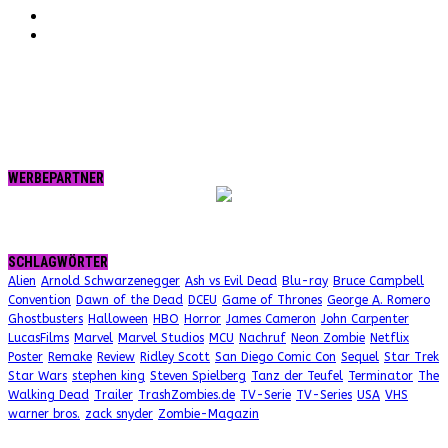
tumblr.
RSS
WERBEPARTNER
SCHLAGWÖRTER
Alien
Arnold Schwarzenegger
Ash vs Evil Dead
Blu-ray
Bruce Campbell
Convention
Dawn of the Dead
DCEU
Game of Thrones
George A. Romero
Ghostbusters
Halloween
HBO
Horror
James Cameron
John Carpenter
LucasFilms
Marvel
Marvel Studios
MCU
Nachruf
Neon Zombie
Netflix
Poster
Remake
Review
Ridley Scott
San Diego Comic Con
Sequel
Star Trek
Star Wars
stephen king
Steven Spielberg
Tanz der Teufel
Terminator
The
Walking Dead
Trailer
TrashZombies.de
TV-Serie
TV-Series
USA
VHS
warner bros.
zack snyder
Zombie-Magazin