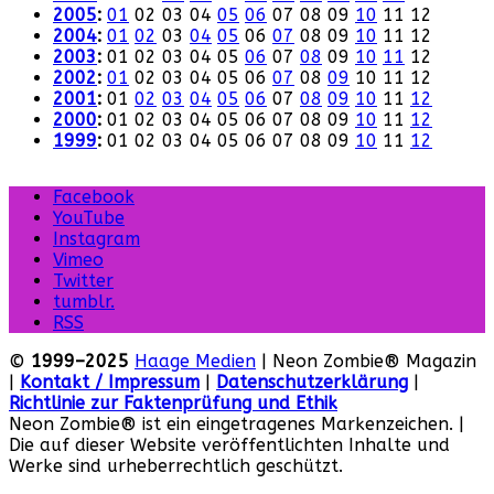
2005
:
01
02
03
04
05
06
07
08
09
10
11
12
2004
:
01
02
03
04
05
06
07
08
09
10
11
12
2003
:
01
02
03
04
05
06
07
08
09
10
11
12
2002
:
01
02
03
04
05
06
07
08
09
10
11
12
2001
:
01
02
03
04
05
06
07
08
09
10
11
12
2000
:
01
02
03
04
05
06
07
08
09
10
11
12
1999
:
01
02
03
04
05
06
07
08
09
10
11
12
Facebook
YouTube
Instagram
Vimeo
Twitter
tumblr.
RSS
©
1999–2025
Haage Medien
| Neon Zombie® Magazin
|
Kontakt / Impressum
|
Datenschutzerklärung
|
Richtlinie zur Faktenprüfung und Ethik
Neon Zombie® ist ein eingetragenes Markenzeichen. |
Die auf dieser Website veröffentlichten Inhalte und
Werke sind urheberrechtlich geschützt.