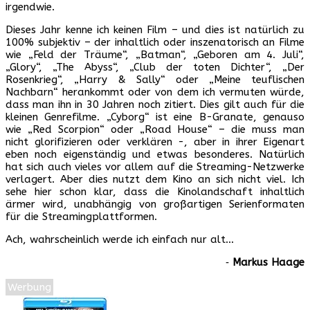
irgendwie.
Dieses Jahr kenne ich keinen Film – und dies ist natürlich zu
100% subjektiv – der inhaltlich oder inszenatorisch an Filme
wie „Feld der Träume“, „Batman“, „Geboren am 4. Juli“,
„Glory“, „The Abyss“, „Club der toten Dichter“, „Der
Rosenkrieg“, „Harry & Sally“ oder „Meine teuflischen
Nachbarn“ herankommt oder von dem ich vermuten würde,
dass man ihn in 30 Jahren noch zitiert. Dies gilt auch für die
kleinen Genrefilme. „Cyborg“ ist eine B-Granate, genauso
wie „Red Scorpion“ oder „Road House“ – die muss man
nicht glorifizieren oder verklären -, aber in ihrer Eigenart
eben noch eigenständig und etwas besonderes. Natürlich
hat sich auch vieles vor allem auf die Streaming-Netzwerke
verlagert. Aber dies nutzt dem Kino an sich nicht viel. Ich
sehe hier schon klar, dass die Kinolandschaft inhaltlich
ärmer wird, unabhängig von großartigen Serienformaten
für die Streamingplattformen.
Ach, wahrscheinlich werde ich einfach nur alt…
‐
Markus Haage
Werbung