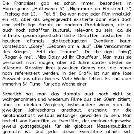
Die Franchises gab es schon immer, besonders im
Horrorgenre. „Halloween 5“, „Nightmare on Elmstreet 5“,
„Freitag der 13. – Teil 8“. Da war nicht jeder Film inhaltlich
ein Hit, aber als Gegengewicht existierte dann eben doch
eine vielfältige Anzahl an anderen Produktionen, die es
auch noch schafften kulturell relevant zu sein, da sie
oftmals gesamtgesellschaftliche Debatten auslösten. Im
heutigen oftmals glattgebügelten Eventkino kaum
vorstellbar. „Glory“, „Geboren am 4. Juli“, „Die Verdammten
des Krieges“, „Feld der Träume“, „Do the right Thing“,
„Roger & me“, „Miss Daisy ud ihr Chauffeur“. Man muss sie
persönlich nicht mögen, aber 30 Jahre später stellen sie
allesamt Klassiker ihres jeweiligen Genres dar, die immer
noch referenziert werden. In der Grafik ist nur eine lose
Auswahl aus allen Genres. Viele Werke fehlen. Es sind aber
immerhin 54 Filme, für jede Woche einer.
Sicherlich hat man das damals auch noch nicht so
wahrgenommen und wiederum Filme aus den 60ern zitiert,
aber im direkten Vergleich, insbesondere wenn man die
jeweiligen Jahrescharts anschaut, erscheint mir die
Kinolandschaft weitaus eintöniger geworden zu sein. Man
hechelt von Eventfilm zu Eventfilm, der merkwürdigerweise
jeweils glattgebügelt für ein globales Massenpublikum
gemacht ist. Und jeder dieser Eventfilme ähnelt sich