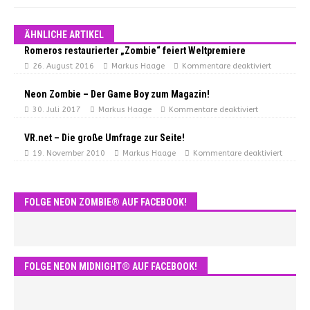
ÄHNLICHE ARTIKEL
Romeros restaurierter „Zombie“ feiert Weltpremiere
26. August 2016
Markus Haage
Kommentare deaktiviert
Neon Zombie – Der Game Boy zum Magazin!
30. Juli 2017
Markus Haage
Kommentare deaktiviert
VR.net – Die große Umfrage zur Seite!
19. November 2010
Markus Haage
Kommentare deaktiviert
FOLGE NEON ZOMBIE® AUF FACEBOOK!
FOLGE NEON MIDNIGHT® AUF FACEBOOK!