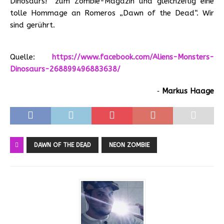
Dinosaurs!“ zum Zombie-Magazin und gleichzeitig eine
tolle Hommage an Romeros „Dawn of the Dead“. Wir
sind gerührt.
Quelle:
https://www.facebook.com/Aliens-Monsters-
Dinosaurs-268899496883638/
‐
Markus Haage
DAWN OF THE DEAD
NEON ZOMBIE