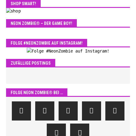
SHOP SMART!
NEON ZOMBIE® – DER GAME BOY!
FOLGE #NEONZOMBIE AUF INSTAGRAM!
ZUFÄLLIGE POSTINGS
FOLGE NEON ZOMBIE® BEI …