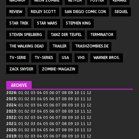
NACHRUF
NEON ZOMBIE
NETFLIX
POSTER
REMAKE
REVIEW
RIDLEY SCOTT
SAN DIEGO COMIC CON
SEQUEL
STAR TREK
STAR WARS
STEPHEN KING
STEVEN SPIELBERG
TANZ DER TEUFEL
TERMINATOR
THE WALKING DEAD
TRAILER
TRASHZOMBIES.DE
TV-SERIE
TV-SERIES
USA
VHS
WARNER BROS.
ZACK SNYDER
ZOMBIE-MAGAZIN
ARCHIVE
2026
:
01
02
03
04
05
06
07
08
09
10
11
12
2025
:
01
02
03
04
05
06
07
08
09
10
11
12
2024
:
01
02
03
04
05
06
07
08
09
10
11
12
2023
:
01
02
03
04
05
06
07
08
09
10
11
12
2022
:
01
02
03
04
05
06
07
08
09
10
11
12
2021
:
01
02
03
04
05
06
07
08
09
10
11
12
2020
:
01
02
03
04
05
06
07
08
09
10
11
12
2019
:
01
02
03
04
05
06
07
08
09
10
11
12