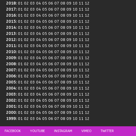
2018
:
01
02
03
04
05
06
07
08
09
10
11
12
2017
:
01
02
03
04
05
06
07
08
09
10
11
12
2016
:
01
02
03
04
05
06
07
08
09
10
11
12
2015
:
01
02
03
04
05
06
07
08
09
10
11
12
2014
:
01
02
03
04
05
06
07
08
09
10
11
12
2013
:
01
02
03
04
05
06
07
08
09
10
11
12
2012
:
01
02
03
04
05
06
07
08
09
10
11
12
2011
:
01
02
03
04
05
06
07
08
09
10
11
12
2010
:
01
02
03
04
05
06
07
08
09
10
11
12
2009
:
01
02
03
04
05
06
07
08
09
10
11
12
2008
:
01
02
03
04
05
06
07
08
09
10
11
12
2007
:
01
02
03
04
05
06
07
08
09
10
11
12
2006
:
01
02
03
04
05
06
07
08
09
10
11
12
2005
:
01
02
03
04
05
06
07
08
09
10
11
12
2004
:
01
02
03
04
05
06
07
08
09
10
11
12
2003
:
01
02
03
04
05
06
07
08
09
10
11
12
2002
:
01
02
03
04
05
06
07
08
09
10
11
12
2001
:
01
02
03
04
05
06
07
08
09
10
11
12
2000
:
01
02
03
04
05
06
07
08
09
10
11
12
1999
:
01
02
03
04
05
06
07
08
09
10
11
12
FACEBOOK
YOUTUBE
INSTAGRAM
VIMEO
TWITTER