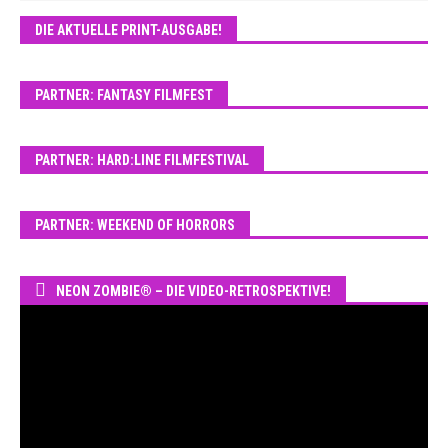
DIE AKTUELLE PRINT-AUSGABE!
PARTNER: FANTASY FILMFEST
PARTNER: HARD:LINE FILMFESTIVAL
PARTNER: WEEKEND OF HORRORS
NEON ZOMBIE® – DIE VIDEO-RETROSPEKTIVE!