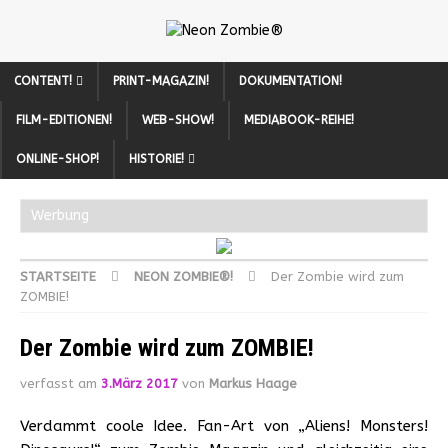
CONTENT!
PRINT-MAGAZIN!
DOKUMENTATION!
FILM-EDITIONEN!
WEB-SHOW!
MEDIABOOK-REIHE!
ONLINE-SHOP!
HISTORIE!
Werbung
STARTSEITE
NEON ZOMBIE®!
Der Zombie wird zum
ZOMBIE!
Der Zombie wird zum ZOMBIE!
verfasst am
3.März 2017
von
Markus Haage
Verdammt coole Idee. Fan-Art von „Aliens! Monsters!