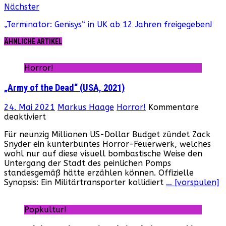
Nächster
„Terminator: Genisys“ in UK ab 12 Jahren freigegeben!
ÄHNLICHE ARTIKEL
Horror!
„Army of the Dead“ (USA, 2021)
24. Mai 2021
Markus Haage
Horror!
Kommentare
für
deaktiviert
„Army
Für neunzig Millionen US-Dollar Budget zündet Zack
of
Snyder ein kunterbuntes Horror-Feuerwerk, welches
the
wohl nur auf diese visuell bombastische Weise den
Dead“
Untergang der Stadt des peinlichen Pomps
(USA,
standesgemäß hätte erzählen können. Offizielle
2021)
Synopsis: Ein Militärtransporter kollidiert
… [vorspulen]
Popkultur!