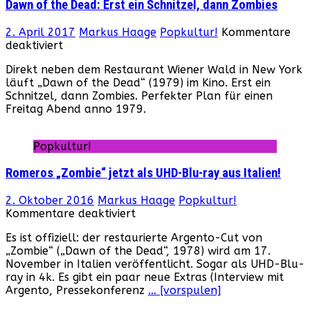
Dawn of the Dead: Erst ein Schnitzel, dann Zombies
2. April 2017
Markus Haage
Popkultur!
Kommentare
für
deaktiviert
Dawn
Direkt neben dem Restaurant Wiener Wald in New York
of
läuft „Dawn of the Dead“ (1979) im Kino. Erst ein
the
Schnitzel, dann Zombies. Perfekter Plan für einen
Dead:
Freitag Abend anno 1979.
Erst
ein
Schnitzel,
Popkultur!
dann
Zombies
Romeros „Zombie“ jetzt als UHD-Blu-ray aus Italien!
2. Oktober 2016
Markus Haage
Popkultur!
für
Kommentare deaktiviert
Romeros
Es ist offiziell: der restaurierte Argento-Cut von
„Zombie“
„Zombie“ („Dawn of the Dead“, 1978) wird am 17.
jetzt
November in Italien veröffentlicht. Sogar als UHD-Blu-
als
ray in 4k. Es gibt ein paar neue Extras (Interview mit
UHD-
Argento, Pressekonferenz
… [vorspulen]
Blu-
ray