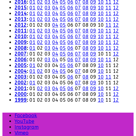
2016
:
01
02
03
04
05
06
07
08
09
10
11
12
2015
:
01
02
03
04
05
06
07
08
09
10
11
12
2014
:
01
02
03
04
05
06
07
08
09
10
11
12
2013
:
01
02
03
04
05
06
07
08
09
10
11
12
2012
:
01
02
03
04
05
06
07
08
09
10
11
12
2011
:
01
02
03
04
05
06
07
08
09
10
11
12
2010
:
01
02
03
04
05
06
07
08
09
10
11
12
2009
:
01
02
03
04
05
06
07
08
09
10
11
12
2008
:
01
02
03
04
05
06
07
08
09
10
11
12
2007
:
01
02
03
04
05
06
07
08
09
10
11
12
2006
:
01
02
03
04
05
06
07
08
09
10
11
12
2005
:
01
02
03
04
05
06
07
08
09
10
11
12
2004
:
01
02
03
04
05
06
07
08
09
10
11
12
2003
:
01
02
03
04
05
06
07
08
09
10
11
12
2002
:
01
02
03
04
05
06
07
08
09
10
11
12
2001
:
01
02
03
04
05
06
07
08
09
10
11
12
2000
:
01
02
03
04
05
06
07
08
09
10
11
12
1999
:
01
02
03
04
05
06
07
08
09
10
11
12
Facebook
YouTube
Instagram
Vimeo