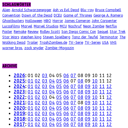
SCHLAGWÖRTER
Alien
Arnold Schwarzenegger
Ash vs Evil Dead
Blu-ray
Bruce Campbell
Convention
Dawn of the Dead
DCEU
Game of Thrones
George A. Romero
Ghostbusters
Halloween
HBO
Horror
James Cameron
John Carpenter
LucasFilms
Marvel
Marvel Studios
MCU
Nachruf
Neon Zombie
Netflix
Poster
Remake
Review
Ridley Scott
San Diego Comic Con
Sequel
Star Trek
Star Wars
stephen king
Steven Spielberg
Tanz der Teufel
Terminator
The
Walking Dead
Trailer
TrashZombies.de
TV-Serie
TV-Series
USA
VHS
warner bros.
zack snyder
Zombie-Magazin
ARCHIVE
2026
:
01
02
03
04
05
06
07
08
09
10
11
12
2025
:
01
02
03
04
05
06
07
08
09
10
11
12
2024
:
01
02
03
04
05
06
07
08
09
10
11
12
2023
:
01
02
03
04
05
06
07
08
09
10
11
12
2022
:
01
02
03
04
05
06
07
08
09
10
11
12
2021
:
01
02
03
04
05
06
07
08
09
10
11
12
2020
:
01
02
03
04
05
06
07
08
09
10
11
12
2019
:
01
02
03
04
05
06
07
08
09
10
11
12
2018
:
01
02
03
04
05
06
07
08
09
10
11
12
2017
:
01
02
03
04
05
06
07
08
09
10
11
12