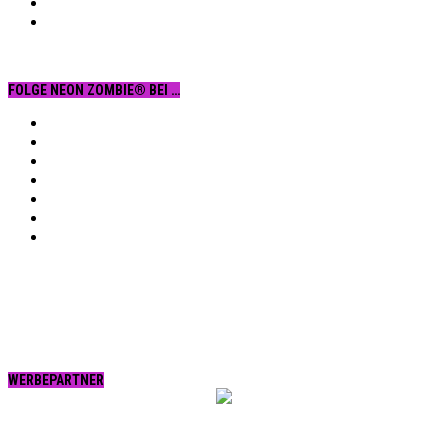
FOLGE NEON ZOMBIE® BEI …
Facebook
YouTube
Instagram
Vimeo
Twitter
tumblr.
RSS
WERBEPARTNER