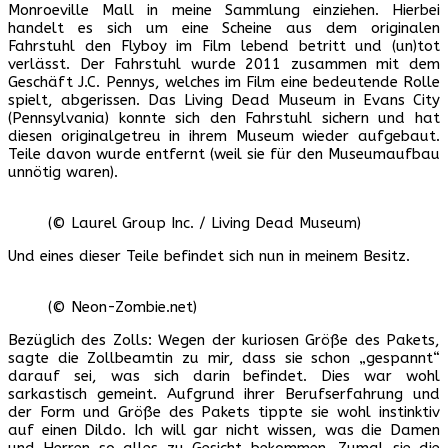
Monroeville Mall in meine Sammlung einziehen. Hierbei
handelt es sich um eine Scheine aus dem originalen
Fahrstuhl den Flyboy im Film lebend betritt und (un)tot
verlässt. Der Fahrstuhl wurde 2011 zusammen mit dem
Geschäft J.C. Pennys, welches im Film eine bedeutende Rolle
spielt, abgerissen. Das Living Dead Museum in Evans City
(Pennsylvania) konnte sich den Fahrstuhl sichern und hat
diesen originalgetreu in ihrem Museum wieder aufgebaut.
Teile davon wurde entfernt (weil sie für den Museumaufbau
unnötig waren).
(© Laurel Group Inc. / Living Dead Museum)
Und eines dieser Teile befindet sich nun in meinem Besitz.
(© Neon-Zombie.net)
Bezüglich des Zolls: Wegen der kuriosen Größe des Pakets,
sagte die Zollbeamtin zu mir, dass sie schon „gespannt“
darauf sei, was sich darin befindet. Dies war wohl
sarkastisch gemeint. Aufgrund ihrer Berufserfahrung und
der Form und Größe des Pakets tippte sie wohl instinktiv
auf einen Dildo. Ich will gar nicht wissen, was die Damen
und Herren so alles zu Gesicht bekommen. Zumal sie die