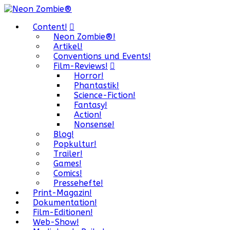
Content!
Neon Zombie®!
Artikel!
Conventions und Events!
Film-Reviews!
Horror!
Phantastik!
Science-Fiction!
Fantasy!
Action!
Nonsense!
Blog!
Popkultur!
Trailer!
Games!
Comics!
Pressehefte!
Print-Magazin!
Dokumentation!
Film-Editionen!
Web-Show!