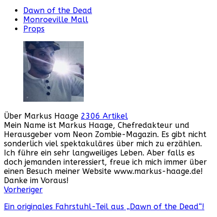
Dawn of the Dead
Monroeville Mall
Props
Über Markus Haage
2306 Artikel
Mein Name ist Markus Haage, Chefredakteur und
Herausgeber vom Neon Zombie-Magazin. Es gibt nicht
sonderlich viel spektakuläres über mich zu erzählen.
Ich führe ein sehr langweiliges Leben. Aber falls es
doch jemanden interessiert, freue ich mich immer über
einen Besuch meiner Website www.markus-haage.de!
Danke im Voraus!
Webseite
Facebook
Instagram
YouTube
Vorheriger
Ein originales Fahrstuhl-Teil aus „Dawn of the Dead“!