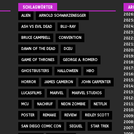
SCHLAGWÖRTER
AR
2026
ALIEN
ARNOLD SCHWARZENEGGER
2025
2024
ASH VS EVIL DEAD
BLU-RAY
2023
BRUCE CAMPBELL
CONVENTION
2022
2021
DAWN OF THE DEAD
DCEU
2020
2019
GAME OF THRONES
GEORGE A. ROMERO
2018
2017
GHOSTBUSTERS
HALLOWEEN
HBO
2016
2015
HORROR
JAMES CAMERON
JOHN CARPENTER
2014
2013
LUCASFILMS
MARVEL
MARVEL STUDIOS
2012
2011
MCU
NACHRUF
NEON ZOMBIE
NETFLIX
2010
POSTER
REMAKE
REVIEW
RIDLEY SCOTT
2009
2008
SAN DIEGO COMIC CON
SEQUEL
STAR TREK
2007
2006