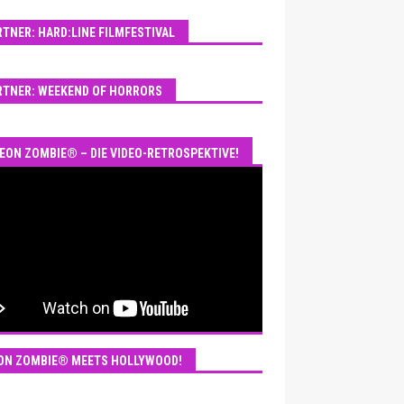
RTNER: HARD:LINE FILMFESTIVAL
RTNER: WEEKEND OF HORRORS
EON ZOMBIE® – DIE VIDEO-RETROSPEKTIVE!
ON ZOMBIE® MEETS HOLLYWOOD!