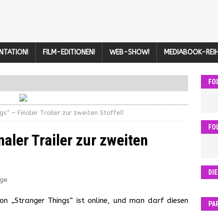
NTATION!
FILM-EDITIONEN!
WEB-SHOW!
MEDIABOOK-REIH
FO
gs“ – Finaler Trailer zur zweiten Staffel!
FO
naler Trailer zur zweiten
DI
age
von „Stranger Things“ ist online, und man darf diesen
PA