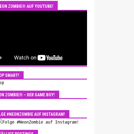
EON ZOMBIE® AUF YOUTUBE!
OP SMART!
ON ZOMBIE® – DER GAME BOY!
LGE #NEONZOMBIE AUF INSTAGRAM!
FÄLLIGE POSTINGS