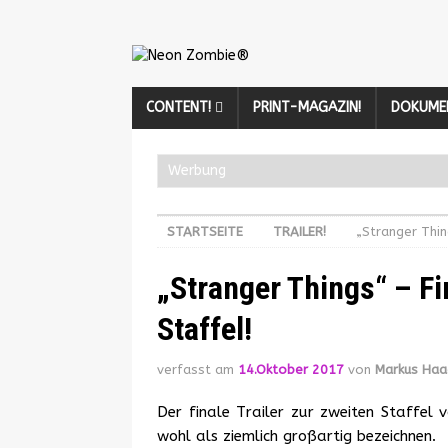
CONTENT!
PRINT-MAGAZIN!
DOKUME
Werbung
STARTSEITE
TRAILER!
„Stranger Thin
„Stranger Things“ – Fi
Staffel!
verfasst am
14.Oktober 2017
von
Markus Ha
Der finale Trailer zur zweiten Staffel 
wohl als ziemlich großartig bezeichnen.