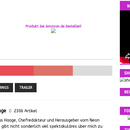
N
Produkt bei Amazon.de bestellen!
SH
HINGS
TRAILER
NE
age
FO
2306 Artikel
us Haage, Chefredakteur und Herausgeber vom Neon
gibt nicht sonderlich viel spektakuläres über mich zu
ZU