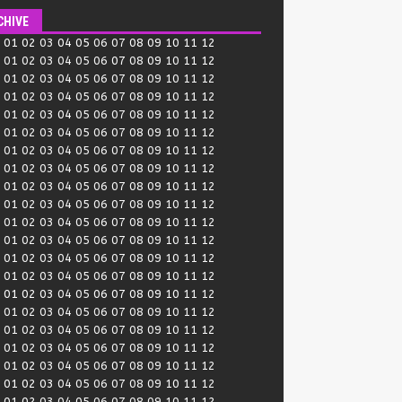
CHIVE
:
01
02
03
04
05
06
07
08
09
10
11
12
:
01
02
03
04
05
06
07
08
09
10
11
12
:
01
02
03
04
05
06
07
08
09
10
11
12
:
01
02
03
04
05
06
07
08
09
10
11
12
:
01
02
03
04
05
06
07
08
09
10
11
12
:
01
02
03
04
05
06
07
08
09
10
11
12
:
01
02
03
04
05
06
07
08
09
10
11
12
:
01
02
03
04
05
06
07
08
09
10
11
12
:
01
02
03
04
05
06
07
08
09
10
11
12
:
01
02
03
04
05
06
07
08
09
10
11
12
:
01
02
03
04
05
06
07
08
09
10
11
12
:
01
02
03
04
05
06
07
08
09
10
11
12
:
01
02
03
04
05
06
07
08
09
10
11
12
:
01
02
03
04
05
06
07
08
09
10
11
12
:
01
02
03
04
05
06
07
08
09
10
11
12
:
01
02
03
04
05
06
07
08
09
10
11
12
:
01
02
03
04
05
06
07
08
09
10
11
12
:
01
02
03
04
05
06
07
08
09
10
11
12
:
01
02
03
04
05
06
07
08
09
10
11
12
:
01
02
03
04
05
06
07
08
09
10
11
12
:
01
02
03
04
05
06
07
08
09
10
11
12