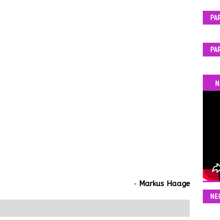
PA
PA
N
‐
Markus Haage
NE