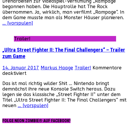
Dreharbeiten zur Videospiel-Verfilmung „Rampage“
Verfilmung
begonnen haben. Die Hauptrolle hat The Rock
kommt
übernommen. Ja, wirklich, man verfilmt „Rampage“. In
dem Game musste man als Monster Häuser planieren.
… [vorspulen]
Trailer!
„Ultra Street Fighter II: The Final Challengers“ – Trailer
zum Game
14. Januar 2017
Markus Haage
Trailer!
Kommentare
für
deaktiviert
„Ultra
Das ist mal richtig wilder Shit … Nintendo bringt
Street
demnächst ihre neue Konsole Switch heraus. Dazu
Fighter
legen sie das klassische „Street Fighter II“ unter dem
II:
Titel „Ultra Street Fighter II: The Final Challengers“ mit
The
neuen
… [vorspulen]
Final
Challengers“
–
FOLGE NEON ZOMBIE® AUF FACEBOOK!
Trailer
zum