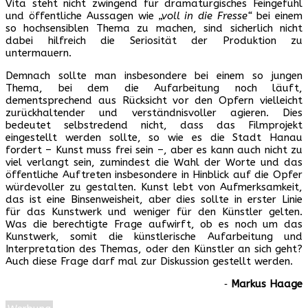
Vita steht nicht zwingend für dramaturgisches Feingefühl
und öffentliche Aussagen wie
„voll in die Fresse“
bei einem
so hochsensiblen Thema zu machen, sind sicherlich nicht
dabei hilfreich die Seriosität der Produktion zu
untermauern.
Demnach sollte man insbesondere bei einem so jungen
Thema, bei dem die Aufarbeitung noch läuft,
dementsprechend aus Rücksicht vor den Opfern vielleicht
zurückhaltender und verständnisvoller agieren. Dies
bedeutet selbstredend nicht, dass das Filmprojekt
eingestellt werden sollte, so wie es die Stadt Hanau
fordert – Kunst muss frei sein –, aber es kann auch nicht zu
viel verlangt sein, zumindest die Wahl der Worte und das
öffentliche Auftreten insbesondere in Hinblick auf die Opfer
würdevoller zu gestalten. Kunst lebt von Aufmerksamkeit,
das ist eine Binsenweisheit, aber dies sollte in erster Linie
für das Kunstwerk und weniger für den Künstler gelten.
Was die berechtigte Frage aufwirft, ob es noch um das
Kunstwerk, somit die künstlerische Aufarbeitung und
Interpretation des Themas, oder den Künstler an sich geht?
Auch diese Frage darf mal zur Diskussion gestellt werden.
‐
Markus Haage