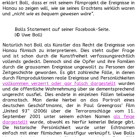
erklärt Boll, dass er mit seinem Filmprojekt die Ereignisse in
Hanau so zeigen will, wie sie seines Erachtens wirklich waren
und
„nicht wie es bequem gewesen wäre“
.
Bolls Statement auf seiner Facebook-Seite.
(© Uwe Boll)
Natürlich hat Boll als Künstler das Recht die Ereignisse von
Hanau filmisch zu interpretieren. Dies steht außer Frage
und ist schon durch die Kunstfreiheit verfassungsrechtlich
vollends gedeckt. Dennoch sind die Opfer und ihre Familien
durch die grausamen Ereignisse ungewollt zu Personen der
Zeitgeschichte geworden. Es gibt zahlreiche Fälle, in denen
durch Filmproduktionen reale Ereignisse und Persönlichkeiten
vollkommen verzerrt oder gar falsch dargestellt
wurden
und die öffentliche Wahrnehmung über sie dementsprechend
ungerecht ausfiel. Dies endete in einzelnen Fällen teilweise
dramatisch. Man denke hierbei an das Portrait eines
deutschen Geschäftmanns, der in Paul Greengrass‘ Film
„United 93“ (2006) über die Terroranschläge vom 11.
September 2001 unter seinem echten Namen
als feige
dargestellt
wurde, obwohl es hierfür keinerlei Belege gibt.
Die historische Persönlichkeit wurde unter Echtnamen
einfach mit einer filmischen Kunstfigur verknüpft. Uwe Bolls