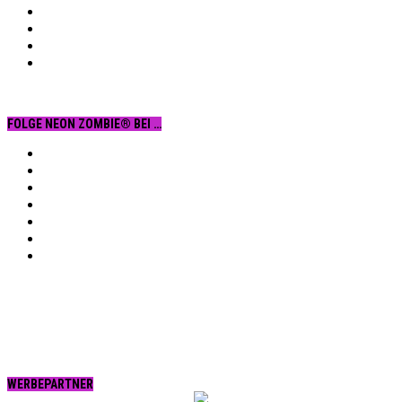
FOLGE NEON ZOMBIE® BEI …
Facebook
YouTube
Instagram
Vimeo
Twitter
tumblr.
RSS
WERBEPARTNER