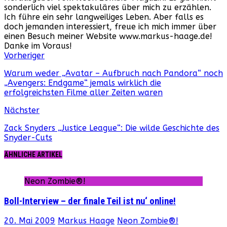
sonderlich viel spektakuläres über mich zu erzählen.
Ich führe ein sehr langweiliges Leben. Aber falls es
doch jemanden interessiert, freue ich mich immer über
einen Besuch meiner Website www.markus-haage.de!
Danke im Voraus!
Webseite
Facebook
Instagram
YouTube
Vorheriger
Warum weder „Avatar – Aufbruch nach Pandora“ noch
„Avengers: Endgame“ jemals wirklich die
erfolgreichsten Filme aller Zeiten waren
Nächster
Zack Snyders „Justice League“: Die wilde Geschichte des
Snyder-Cuts
ÄHNLICHE ARTIKEL
Neon Zombie®!
Boll-Interview – der finale Teil ist nu‘ online!
20. Mai 2009
Markus Haage
Neon Zombie®!