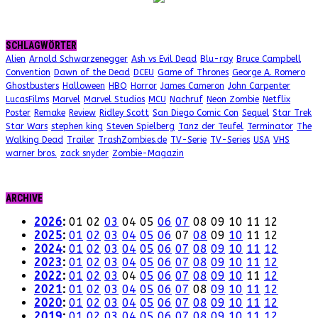
SCHLAGWÖRTER
Alien
Arnold Schwarzenegger
Ash vs Evil Dead
Blu-ray
Bruce Campbell
Convention
Dawn of the Dead
DCEU
Game of Thrones
George A. Romero
Ghostbusters
Halloween
HBO
Horror
James Cameron
John Carpenter
LucasFilms
Marvel
Marvel Studios
MCU
Nachruf
Neon Zombie
Netflix
Poster
Remake
Review
Ridley Scott
San Diego Comic Con
Sequel
Star Trek
Star Wars
stephen king
Steven Spielberg
Tanz der Teufel
Terminator
The
Walking Dead
Trailer
TrashZombies.de
TV-Serie
TV-Series
USA
VHS
warner bros.
zack snyder
Zombie-Magazin
ARCHIVE
2026
:
01
02
03
04
05
06
07
08
09
10
11
12
2025
:
01
02
03
04
05
06
07
08
09
10
11
12
2024
:
01
02
03
04
05
06
07
08
09
10
11
12
2023
:
01
02
03
04
05
06
07
08
09
10
11
12
2022
:
01
02
03
04
05
06
07
08
09
10
11
12
2021
:
01
02
03
04
05
06
07
08
09
10
11
12
2020
:
01
02
03
04
05
06
07
08
09
10
11
12
2019
:
01
02
03
04
05
06
07
08
09
10
11
12