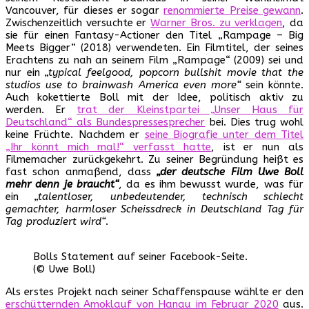
Vancouver, für dieses er sogar
renommierte Preise gewann
.
Zwischenzeitlich versuchte er
Warner Bros. zu verklagen
, da
sie für einen Fantasy-Actioner den Titel „Rampage – Big
Meets Bigger“ (2018) verwendeten. Ein Filmtitel, der seines
Erachtens zu nah an seinem Film „Rampage“ (2009) sei und
nur ein
„typical feelgood, popcorn bullshit movie that the
studios use to brainwash America even more“
sein könnte.
Auch kokettierte Boll mit der Idee, politisch aktiv zu
werden. Er
trat der Kleinstpartei „Unser Haus für
Deutschland“ als Bundespressesprecher
bei. Dies trug wohl
keine Früchte. Nachdem er
seine Biografie unter dem Titel
„Ihr könnt mich mal!“ verfasst hatte
, ist er nun als
Filmemacher zurückgekehrt. Zu seiner Begründung heißt es
fast schon anmaßend, dass
„der deutsche Film Uwe Boll
mehr denn je braucht“
, da es ihm bewusst wurde, was für
ein
„talentloser, unbedeutender, technisch schlecht
gemachter, harmloser Scheissdreck in Deutschland Tag für
Tag produziert wird“
.
Bolls Statement auf seiner Facebook-Seite.
(© Uwe Boll)
Als erstes Projekt nach seiner Schaffenspause wählte er den
erschütternden Amoklauf von Hanau im Februar 2020
aus.