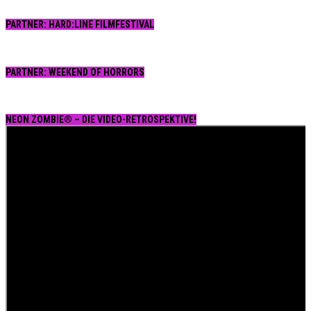
PARTNER: HARD:LINE FILMFESTIVAL
PARTNER: WEEKEND OF HORRORS
NEON ZOMBIE® – DIE VIDEO-RETROSPEKTIVE!