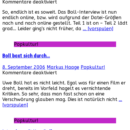
für
Kommentare deaktiviert
Boll-
So, endlich ist es soweit. Das Boll-Interview ist nun
Interview
endlich online, bzw. wird aufgrund der Datei-Größen
–
nach und nach online gestellt. Teil 1 ist on – Teil 2 lädt
der
grad… Leider ging’s nicht früher, da
… [vorspulen]
finale
Teil
ist
Popkultur!
nu‘
online!
Boll boxt sich durch…
8. September 2006
Markus Haage
Popkultur!
für
Kommentare deaktiviert
Boll
Uwe Boll hat es nicht leicht. Egal was für einen Film er
boxt
dreht, bereits im Vorfeld hagelt es vernichtende
sich
Kritiken. So sehr, dass man fast schon an eine
durch…
Verschwörung glauben mag. Dies ist natürlich nicht
…
[vorspulen]
Popkultur!