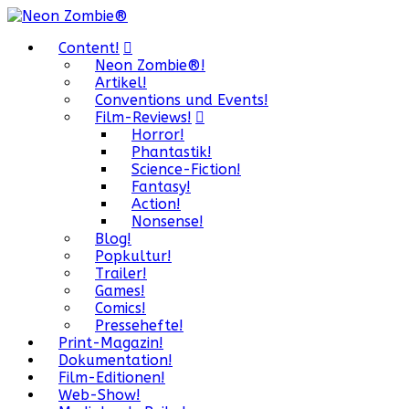
Content!
Neon Zombie®!
Artikel!
Conventions und Events!
Film-Reviews!
Horror!
Phantastik!
Science-Fiction!
Fantasy!
Action!
Nonsense!
Blog!
Popkultur!
Trailer!
Games!
Comics!
Pressehefte!
Print-Magazin!
Dokumentation!
Film-Editionen!
Web-Show!