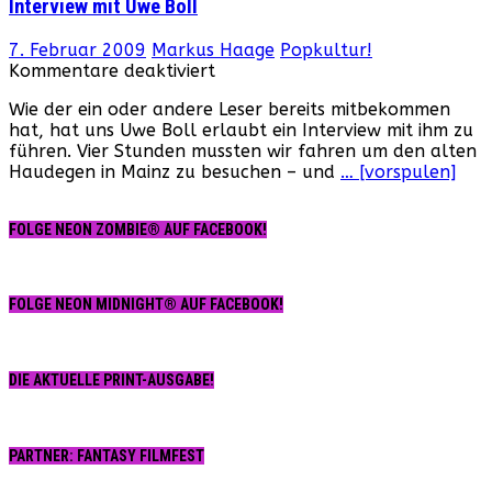
Interview mit Uwe Boll
7. Februar 2009
Markus Haage
Popkultur!
für
Kommentare deaktiviert
Interview
Wie der ein oder andere Leser bereits mitbekommen
mit
hat, hat uns Uwe Boll erlaubt ein Interview mit ihm zu
Uwe
führen. Vier Stunden mussten wir fahren um den alten
Boll
Haudegen in Mainz zu besuchen – und
… [vorspulen]
FOLGE NEON ZOMBIE® AUF FACEBOOK!
FOLGE NEON MIDNIGHT® AUF FACEBOOK!
DIE AKTUELLE PRINT-AUSGABE!
PARTNER: FANTASY FILMFEST