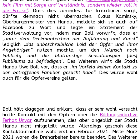
kein Film mit Sorge und Verständnis, sondern wieder voll in
die Fresse“
. Dass dies zumindest für Irritationen sorgt,
dürfte demnach nicht überraschen. Claus Kaminsky,
Oberbürgermeister von Hanau, meldete sich so auch auf
Facebook zu Wort und legte ein Statement der
Stadtverwaltung vor, indem man Boll vorwirft, dass er
„unter dem Deckmäntelchen der Aufklärung und Kunst“
lediglich
„das unbeschreibliche Leid der Opfer und ihrer
Angehörigen“
nutzen möchte, um den
„Wunsch nach
Publicity und die blutrünstige Sensationsgier [des]
Publikums zu befriedigen“
. Des Weiteren wirft die Stadt
Hanau Uwe Boll vor, dass er
„im Vorfeld keinen Kontakt zu
den betroffenen Familien gesucht habe“
. Dies würde wohl
auch für die Opfervereine gelten.
Boll hält dagegen und erklärt, dass er sehr wohl versucht
hätte Kontakt mit den Opfern über die
Bildungsinitiative
Ferhat Unvar
aufzunehmen, dies aber angeblich der Stadt
Hanau nicht mitgeteilt wurde. Allerdings geschah diese
Kontaktaufnahme wohl erst im Februar 2021. Mitte März
2021 waren die Dreharbeiten bereits beendet. Des Weiteren