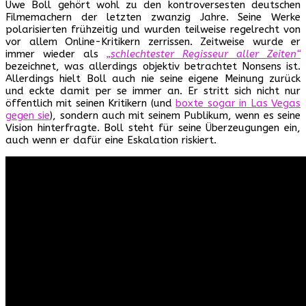
Uwe Boll gehört wohl zu den kontroversesten deutschen
Filmemachern der letzten zwanzig Jahre. Seine Werke
polarisierten frühzeitig und wurden teilweise regelrecht von
vor allem Online-Kritikern zerrissen. Zeitweise wurde er
immer wieder als
„schlechtester Regisseur aller Zeiten“
bezeichnet, was allerdings objektiv betrachtet Nonsens ist.
Allerdings hielt Boll auch nie seine eigene Meinung zurück
und eckte damit per se immer an. Er stritt sich nicht nur
öffentlich mit seinen Kritikern (und
boxte sogar in Las Vegas
gegen sie
), sondern auch mit seinem Publikum, wenn es seine
Vision hinterfragte. Boll steht für seine Überzeugungen ein,
auch wenn er dafür eine Eskalation riskiert.