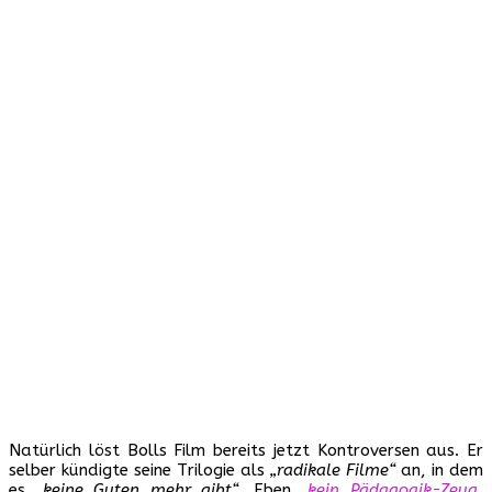
Natürlich löst Bolls Film bereits jetzt Kontroversen aus. Er
selber kündigte seine Trilogie als
„radikale Filme“
an, in dem
es
„keine Guten mehr gibt“
. Eben
„kein Pädagogik-Zeug,