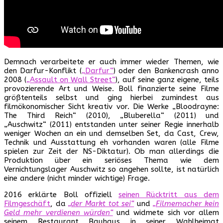
Demnach verarbeitete er auch immer wieder Themen, wie
den Darfur-Konflikt (
„Darfur“
) oder den Bankencrash anno
2008 (
„Assault on Wall Street“
), auf seine ganz eigene, teils
provozierende Art und Weise. Boll finanzierte seine Filme
größtenteils selbst und ging hierbei zumindest aus
filmökonomischer Sicht kreativ vor. Die Werke „Bloodrayne:
The Third Reich“ (2010), „Bluberella“ (2011) und
„Auschwitz“ (2011) entstanden unter seiner Regie innerhalb
weniger Wochen an ein und demselben Set, da Cast, Crew,
Technik und Ausstattung eh vorhanden waren (alle Filme
spielen zur Zeit der NS-Diktatur). Ob man allerdings die
Produktion über ein seriöses Thema wie dem
Vernichtungslager Auschwitz so angehen sollte, ist natürlich
eine andere (nicht minder wichtige) Frage.
2016 erklärte Boll offiziell
seinen Rücktritt aus dem
Filmgeschäft
, da
„der Markt tot sei“
und
„Filmemacher kein
Geld mehr verdienen würden“
und widmete sich vor allem
seinem Restaurant Bauhaus in seiner Wahlheimat