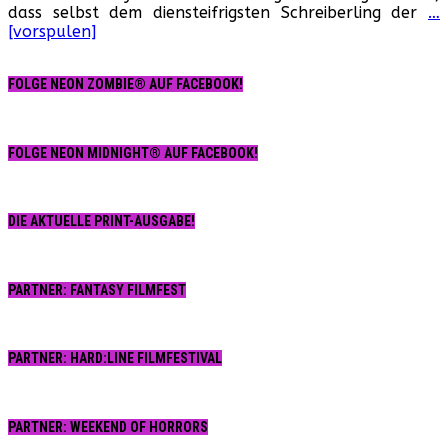
dass selbst dem diensteifrigsten Schreiberling der
…
[vorspulen]
FOLGE NEON ZOMBIE® AUF FACEBOOK!
FOLGE NEON MIDNIGHT® AUF FACEBOOK!
DIE AKTUELLE PRINT-AUSGABE!
PARTNER: FANTASY FILMFEST
PARTNER: HARD:LINE FILMFESTIVAL
PARTNER: WEEKEND OF HORRORS