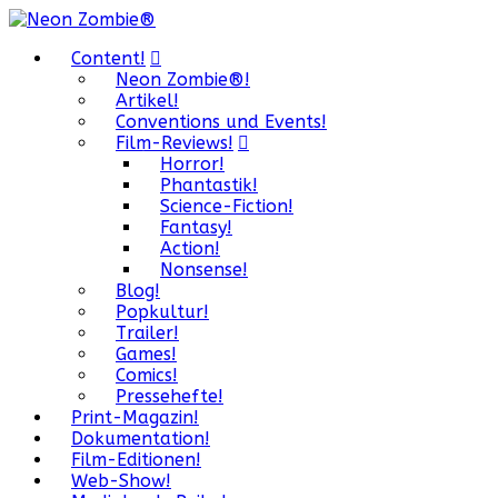
Content!
Neon Zombie®!
Artikel!
Conventions und Events!
Film-Reviews!
Horror!
Phantastik!
Science-Fiction!
Fantasy!
Action!
Nonsense!
Blog!
Popkultur!
Trailer!
Games!
Comics!
Pressehefte!
Print-Magazin!
Dokumentation!
Film-Editionen!
Web-Show!