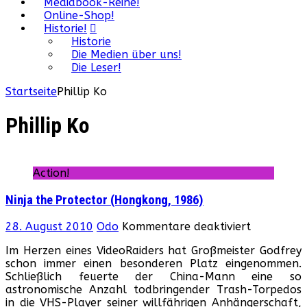
Mediabook-Reihe!
Online-Shop!
Historie!
Historie
Die Medien über uns!
Die Leser!
Startseite
Phillip Ko
Phillip Ko
Action!
Ninja the Protector (Hongkong, 1986)
für
28. August 2010
Odo
Kommentare deaktiviert
Ninja
Im Herzen eines VideoRaiders hat Großmeister Godfrey
the
schon immer einen besonderen Platz eingenommen.
Protector
Schließlich feuerte der China-Mann eine so
(Hongkong
astronomische Anzahl todbringender Trash-Torpedos
1986)
in die VHS-Player seiner willfährigen Anhängerschaft,