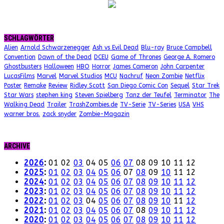
SCHLAGWÖRTER
Alien
Arnold Schwarzenegger
Ash vs Evil Dead
Blu-ray
Bruce Campbell
Convention
Dawn of the Dead
DCEU
Game of Thrones
George A. Romero
Ghostbusters
Halloween
HBO
Horror
James Cameron
John Carpenter
LucasFilms
Marvel
Marvel Studios
MCU
Nachruf
Neon Zombie
Netflix
Poster
Remake
Review
Ridley Scott
San Diego Comic Con
Sequel
Star Trek
Star Wars
stephen king
Steven Spielberg
Tanz der Teufel
Terminator
The
Walking Dead
Trailer
TrashZombies.de
TV-Serie
TV-Series
USA
VHS
warner bros.
zack snyder
Zombie-Magazin
ARCHIVE
2026
:
01
02
03
04
05
06
07
08
09
10
11
12
2025
:
01
02
03
04
05
06
07
08
09
10
11
12
2024
:
01
02
03
04
05
06
07
08
09
10
11
12
2023
:
01
02
03
04
05
06
07
08
09
10
11
12
2022
:
01
02
03
04
05
06
07
08
09
10
11
12
2021
:
01
02
03
04
05
06
07
08
09
10
11
12
2020
:
01
02
03
04
05
06
07
08
09
10
11
12