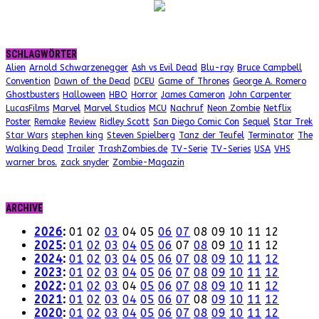
SCHLAGWÖRTER
Alien
Arnold Schwarzenegger
Ash vs Evil Dead
Blu-ray
Bruce Campbell
Convention
Dawn of the Dead
DCEU
Game of Thrones
George A. Romero
Ghostbusters
Halloween
HBO
Horror
James Cameron
John Carpenter
LucasFilms
Marvel
Marvel Studios
MCU
Nachruf
Neon Zombie
Netflix
Poster
Remake
Review
Ridley Scott
San Diego Comic Con
Sequel
Star Trek
Star Wars
stephen king
Steven Spielberg
Tanz der Teufel
Terminator
The
Walking Dead
Trailer
TrashZombies.de
TV-Serie
TV-Series
USA
VHS
warner bros.
zack snyder
Zombie-Magazin
ARCHIVE
2026
:
01
02
03
04
05
06
07
08
09
10
11
12
2025
:
01
02
03
04
05
06
07
08
09
10
11
12
2024
:
01
02
03
04
05
06
07
08
09
10
11
12
2023
:
01
02
03
04
05
06
07
08
09
10
11
12
2022
:
01
02
03
04
05
06
07
08
09
10
11
12
2021
:
01
02
03
04
05
06
07
08
09
10
11
12
2020
:
01
02
03
04
05
06
07
08
09
10
11
12