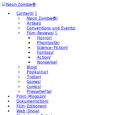
Content!
Neon Zombie®!
Artikel!
Conventions und Events!
Film-Reviews!
Horror!
Phantastik!
Science-Fiction!
Fantasy!
Action!
Nonsense!
Blog!
Popkultur!
Trailer!
Games!
Comics!
Pressehefte!
Print-Magazin!
Dokumentation!
Film-Editionen!
Web-Show!