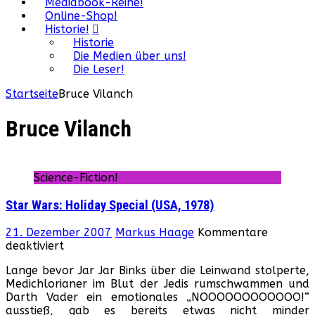
Mediabook-Reihe!
Online-Shop!
Historie!
Historie
Die Medien über uns!
Die Leser!
Startseite
Bruce Vilanch
Bruce Vilanch
Science-Fiction!
Star Wars: Holiday Special (USA, 1978)
21. Dezember 2007
Markus Haage
Kommentare
für
deaktiviert
Star
Lange bevor Jar Jar Binks über die Leinwand stolperte,
Wars:
Medichlorianer im Blut der Jedis rumschwammen und
Holiday
Darth Vader ein emotionales „NOOOOOOOOOOOO!“
Special
ausstieß, gab es bereits etwas nicht minder
(USA,