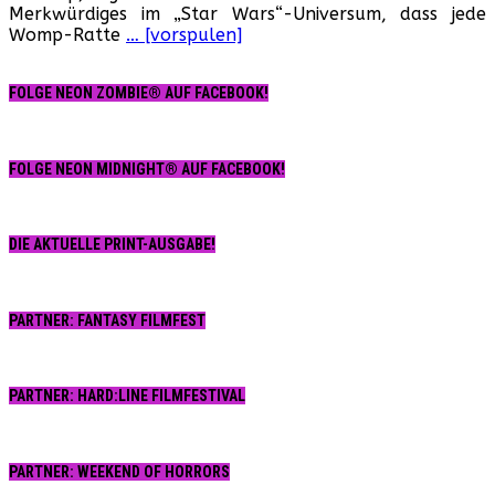
Merkwürdiges im „Star Wars“-Universum, dass jede
1978)
Womp-Ratte
… [vorspulen]
FOLGE NEON ZOMBIE® AUF FACEBOOK!
FOLGE NEON MIDNIGHT® AUF FACEBOOK!
DIE AKTUELLE PRINT-AUSGABE!
PARTNER: FANTASY FILMFEST
PARTNER: HARD:LINE FILMFESTIVAL
PARTNER: WEEKEND OF HORRORS