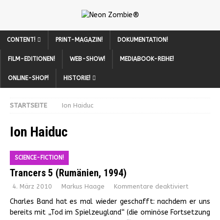
CONTENT!
PRINT-MAGAZIN!
DOKUMENTATION!
FILM-EDITIONEN!
WEB-SHOW!
MEDIABOOK-REIHE!
ONLINE-SHOP!
HISTORIE!
STARTSEITE
Ion Haiduc
Ion Haiduc
SCIENCE-FICTION!
Trancers 5 (Rumänien, 1994)
4. März 2010
Markus Haage
Kommentare deaktiviert
Charles Band hat es mal wieder geschafft: nachdem er uns
bereits mit „Tod im Spielzeugland“ (die ominöse Fortsetzung