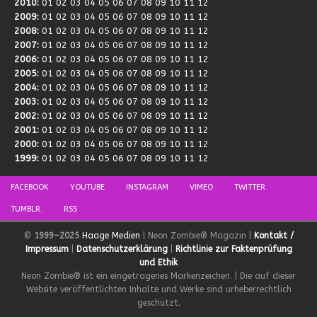
2010
:
01
02
03
04
05
06
07
08
09
10
11
12
2009
:
01
02
03
04
05
06
07
08
09
10
11
12
2008
:
01
02
03
04
05
06
07
08
09
10
11
12
2007
:
01
02
03
04
05
06
07
08
09
10
11
12
2006
:
01
02
03
04
05
06
07
08
09
10
11
12
2005
:
01
02
03
04
05
06
07
08
09
10
11
12
2004
:
01
02
03
04
05
06
07
08
09
10
11
12
2003
:
01
02
03
04
05
06
07
08
09
10
11
12
2002
:
01
02
03
04
05
06
07
08
09
10
11
12
2001
:
01
02
03
04
05
06
07
08
09
10
11
12
2000
:
01
02
03
04
05
06
07
08
09
10
11
12
1999
:
01
02
03
04
05
06
07
08
09
10
11
12
FACEBOOK
YOUTUBE
INSTAGRAM
VIMEO
TWITTER
TUMBLR.
RSS
©
1999–2025
Haage Medien
| Neon Zombie® Magazin |
Kontakt /
Impressum
|
Datenschutzerklärung
|
Richtlinie zur Faktenprüfung
und Ethik
Neon Zombie® ist ein eingetragenes Markenzeichen. | Die auf dieser
Website veröffentlichten Inhalte und Werke sind urheberrechtlich
geschützt.