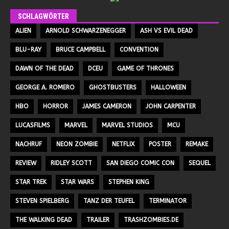
SCHLAGWÖRTER
ALIEN
ARNOLD SCHWARZENEGGER
ASH VS EVIL DEAD
BLU-RAY
BRUCE CAMPBELL
CONVENTION
DAWN OF THE DEAD
DCEU
GAME OF THRONES
GEORGE A. ROMERO
GHOSTBUSTERS
HALLOWEEN
HBO
HORROR
JAMES CAMERON
JOHN CARPENTER
LUCASFILMS
MARVEL
MARVEL STUDIOS
MCU
NACHRUF
NEON ZOMBIE
NETFLIX
POSTER
REMAKE
REVIEW
RIDLEY SCOTT
SAN DIEGO COMIC CON
SEQUEL
STAR TREK
STAR WARS
STEPHEN KING
STEVEN SPIELBERG
TANZ DER TEUFEL
TERMINATOR
THE WALKING DEAD
TRAILER
TRASHZOMBIES.DE